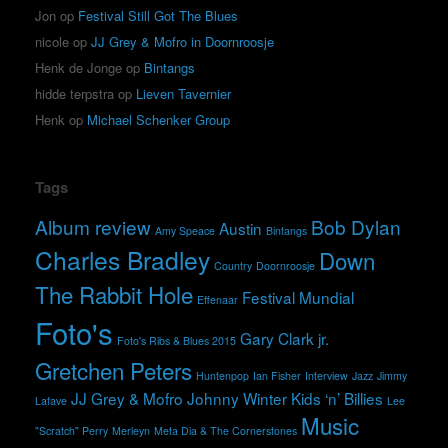
Jon
op
Festival Still Got The Blues
nicole
op
JJ Grey & Mofro in Doornroosje
Henk de Jonge
op
Bintangs
hidde terpstra
op
Lieven Tavernier
Henk
op
Michael Schenker Group
Tags
Album review
Bob Dylan
Austin
Amy Speace
Bintangs
Charles Bradley
Down
Country
Doornroosje
The Rabbit Hole
Festival Mundial
Effenaar
Foto's
Gary Clark jr.
Foto's Ribs & Blues 2015
Gretchen Peters
Huntenpop
Ian Fisher
Interview
Jazz
Jimmy
JJ Grey & Mofro
Johnny Winter
Kids ‘n’ Billies
Lafave
Lee
Music
"Scratch" Perry
Merleyn
Meta Dia & The Cornerstones