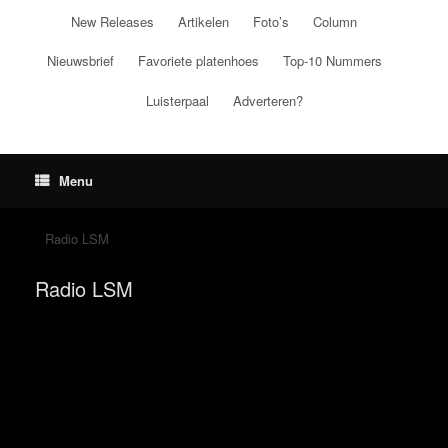
Ga
New Releases
Artikelen
Foto’s
Column
naar
de
Nieuwsbrief
Favoriete platenhoes
Top-10 Nummers
inhoud
Luisterpaal
Adverteren?
Menu
Radio LSM
Radio LSM