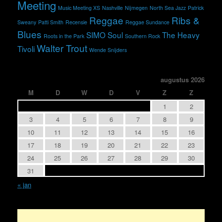
Meeting
Music Meeting XS
Nashville
Nijmegen
North Sea Jazz
Patrick
Reggae
Ribs &
Sweany
Patti Smith
Recensie
Reggae Sundance
Blues
SIMO
Soul
The Heavy
Roots in the Park
Southern Rock
Walter Trout
Tivoli
Wende Snijders
augustus 2026
M
D
W
D
V
Z
Z
1
2
3
4
5
6
7
8
9
10
11
12
13
14
15
16
17
18
19
20
21
22
23
24
25
26
27
28
29
30
31
« jan