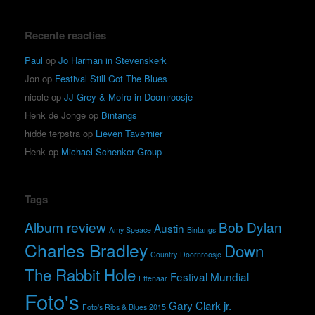
Recente reacties
Paul
op
Jo Harman in Stevenskerk
Jon
op
Festival Still Got The Blues
nicole
op
JJ Grey & Mofro in Doornroosje
Henk de Jonge
op
Bintangs
hidde terpstra
op
Lieven Tavernier
Henk
op
Michael Schenker Group
Tags
Album review
Bob Dylan
Austin
Amy Speace
Bintangs
Charles Bradley
Down
Country
Doornroosje
The Rabbit Hole
Festival Mundial
Effenaar
Foto's
Gary Clark jr.
Foto's Ribs & Blues 2015