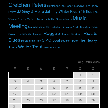
Gretchen Peters
Huntenpop
Ian Fisher
Interview
Jazz
Jimmy
JJ Grey & Mofro
Johnny Winter
Kids ‘n’ Billies
Lafave
Lee
Music
"Scratch" Perry
Merleyn
Meta Dia & The Cornerstones
Meeting
Music Meeting XS
Nashville
Nijmegen
North Sea Jazz
Patrick
Reggae
Ribs &
Sweany
Patti Smith
Recensie
Reggae Sundance
Blues
SIMO
Soul
The Heavy
Roots in the Park
Southern Rock
Walter Trout
Tivoli
Wende Snijders
augustus 2026
M
D
W
D
V
Z
Z
1
2
3
4
5
6
7
8
9
10
11
12
13
14
15
16
17
18
19
20
21
22
23
24
25
26
27
28
29
30
31