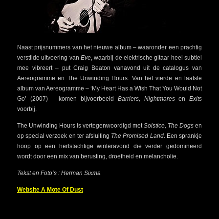
Naast prijsnummers van het nieuwe album – waaronder een prachtig
verstilde uitvoering van
Eve
, waarbij de elektrische gitaar heel subtiel
mee vibreert – put Craig Beaton vanavond uit de catalogus van
Aereogramme en The Unwinding Hours. Van het vierde en laatste
album van Aereogramme – ‘My Heart Has a Wish That You Would Not
Go’ (2007) – komen bijvoorbeeld
Barriers, Nightmares
en
Exits
voorbij.
The Unwinding Hours is vertegenwoordigd met
Solstice, The Dogs
en
op special verzoek en ter afsluiting
The Promised Land
. Een sprankje
hoop op een herfstachtige winteravond die verder gedomineerd
wordt door een mix van berusting, droefheid en melancholie.
Tekst en Foto’s : Herman Sixma
Website A Mote Of Dust