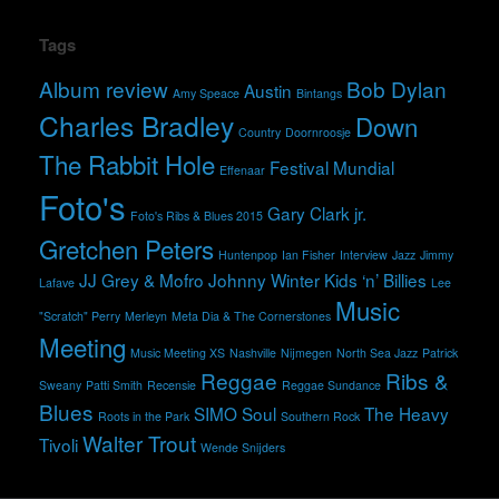
Tags
Album review
Bob Dylan
Austin
Amy Speace
Bintangs
Charles Bradley
Down
Country
Doornroosje
The Rabbit Hole
Festival Mundial
Effenaar
Foto's
Gary Clark jr.
Foto's Ribs & Blues 2015
Gretchen Peters
Huntenpop
Ian Fisher
Interview
Jazz
Jimmy
JJ Grey & Mofro
Johnny Winter
Kids ‘n’ Billies
Lafave
Lee
Music
"Scratch" Perry
Merleyn
Meta Dia & The Cornerstones
Meeting
Music Meeting XS
Nashville
Nijmegen
North Sea Jazz
Patrick
Reggae
Ribs &
Sweany
Patti Smith
Recensie
Reggae Sundance
Blues
SIMO
Soul
The Heavy
Roots in the Park
Southern Rock
Walter Trout
Tivoli
Wende Snijders