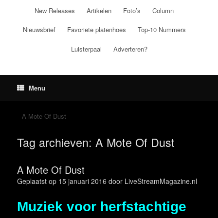
Ga
New Releases
Artikelen
Foto’s
Column
naar
de
Nieuwsbrief
Favoriete platenhoes
Top-10 Nummers
inhoud
Luisterpaal
Adverteren?
Menu
A Mote Of Dust
Tag archieven:
A Mote Of Dust
A Mote Of Dust
Geplaatst op
15 januari 2016
door
LiveStreamMagazine.nl
Muziek voor herfstachtige