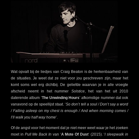
Wat opvalt bij de liedjes van Craig Beaton is de herkenbaarheid van
de situaties. Je weet dat ze niet voor jou geschreven zijn, maar het
komt soms wel erg dichtbij. De geliefde waarvan je in alle vroegte
afscheid neemt in het nummer
Solstice
, het van het uit 2010
daterende album ‘
The Unwinding Hours
’ afkomstige nummer dat ook
vanavond op de speellijst staat. ‘
So don’t tell a soul / Don’t say a word
/ Falling asleep on my chest is enough / And when morning comes /
I’ll walk you half way home
’.
Of de angst voor het moment dat je niet meer weet waar je het zoeken
moet in
Pull Me Back In
van ‘
A Mote Of Dust
‘ (2015). ‘
I sleepwalk in