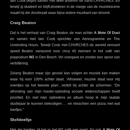
Iain Cook begint samen met twee anderen de band CHVRCHES. En
terwijl jij studeert en blijft ploeteren in de marge van de muziekscene
maakt hij die doorbraak waar bijna iedere muzikant van droomt.
Craig Beaton
Dat is het verhaal van Craig Beaton, de man achter
A Mote Of Dust
en samen met Iain Cook oprichter van Aereogramme en The
Unwinding Hours. Terwijl Cook met CHVRCHES de wereld verovert
speelt Beaton vanavond voor circa 40 mensen in het café van
poppodium
W2
in Den Bosch. Vol overgave en zonder een spoor van
verbittering.
Zolang Beaton maar zijn gevoel kan volgen en muziek kan maken
waar hij voor 100% achter staat. ‘Alhoewel, muziek staat voor mij
eventjes op het tweede plan’, vertelt hij achter de schermen. “De
afronding van mijn master-opleiding sociale wetenschappen heeft
prioriteit. En met mijn optredens en album hoop ik mijn laatste
studiejaar te kunnen bekostigen … en misschien een pizza met wat
biertjes.”
Stofdeeltje
Met die biertjes zit het in het W2 café wel goed. En ook
A Mote Of