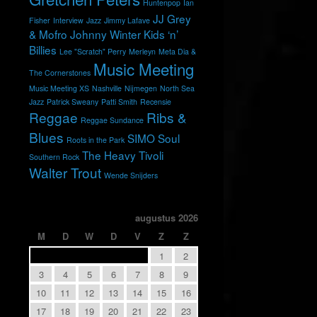
Huntenpop
Ian
JJ Grey
Fisher
Interview
Jazz
Jimmy Lafave
& Mofro
Johnny Winter
Kids ‘n’
Billies
Lee "Scratch" Perry
Merleyn
Meta Dia &
Music Meeting
The Cornerstones
Music Meeting XS
Nashville
Nijmegen
North Sea
Jazz
Patrick Sweany
Patti Smith
Recensie
Reggae
Ribs &
Reggae Sundance
Blues
SIMO
Soul
Roots in the Park
The Heavy
Tivoli
Southern Rock
Walter Trout
Wende Snijders
augustus 2026
M
D
W
D
V
Z
Z
1
2
3
4
5
6
7
8
9
10
11
12
13
14
15
16
17
18
19
20
21
22
23