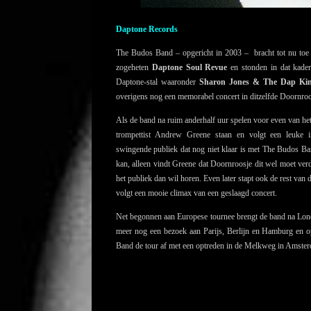
Daptone Records
The Budos Band – opgericht in 2003 – bracht tot nu toe
zogeheten
Daptone Soul Revue
en stonden in dat kader
Daptone-stal waaronder
Sharon Jones & The Dap Ki
overigens nog een memorabel concert in ditzelfde Doornro
Als de band na ruim anderhalf uur spelen voor even van het
trompettist Andrew Greene staan en volgt een leuke in
swingende publiek dat nog niet klaar is met The Budos B
kan, alleen vindt Greene dat Doornroosje dit wel moet ver
het publiek dan wil horen. Even later stapt ook de rest va
volgt een mooie climax van een geslaagd concert.
Net begonnen aan Europese tournee brengt de band na Lon
meer nog een bezoek aan Parijs, Berlijn en Hamburg en o
Band de tour af met een optreden in de Melkweg in Amste