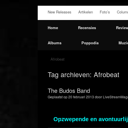
Ga
New Releases
Artikelen
Foto’s
Colum
naar
de
inhoud
Home
Recensies
Revie
Albums
Poppodia
Muzi
Afrobeat
Tag archieven:
Afrobeat
The Budos Band
Geplaatst op
20 februari 2013
door
LiveStreamMaga
Opzwepende en avontuurli