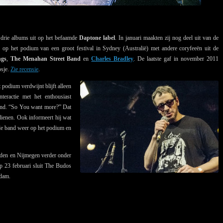
 drie albums uit op het befaamde
Daptone label
. In januari maakten zij nog deel uit van de
 op het podium van een groot festival in Sydney (Australië) met andere coryfeeën uit de
ngs
,
The Menahan Street Band
en
Charles Bradley
. De laatste gaf in november 2011
osje.
Zie recensie
.
 podium verdwijnt blijft alleen
teractie met het enthousiast
and. “So You want more?” Dat
dienen. Ook informeert hij wat
n de band weer op het podium en
den en Nijmegen verder onder
p 23 februari sluit The Budos
rdam.