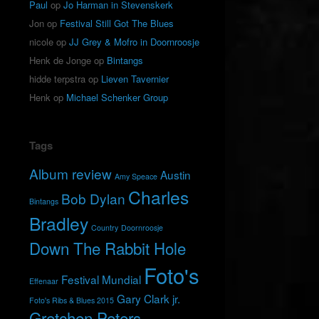
Paul
op
Jo Harman in Stevenskerk
Jon
op
Festival Still Got The Blues
nicole
op
JJ Grey & Mofro in Doornroosje
Henk de Jonge
op
Bintangs
hidde terpstra
op
Lieven Tavernier
Henk
op
Michael Schenker Group
Tags
Album review
Austin
Amy Speace
Charles
Bob Dylan
Bintangs
Bradley
Country
Doornroosje
Down The Rabbit Hole
Foto's
Festival Mundial
Effenaar
Gary Clark jr.
Foto's Ribs & Blues 2015
Gretchen Peters