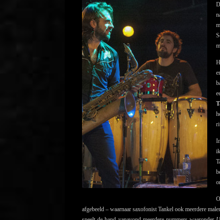
D
n
m
S
m
H
e
b
e
T
h
r
I
i
T
b
o
O
afgebeeld – waarnaar saxofonist Tankel ook meerdere malen 
speelt de band vanavond meerdere nummers waaronder
U