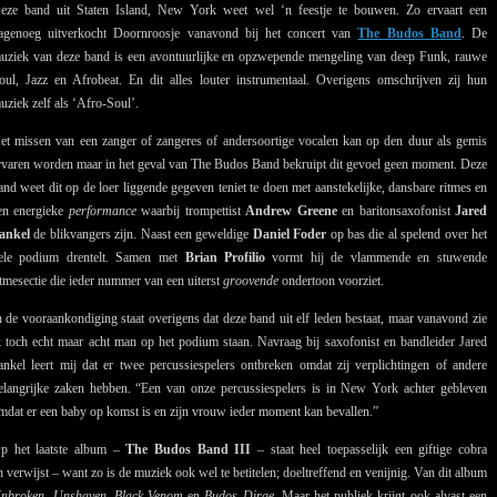
eze band uit Staten Island, New York weet wel ‘n feestje te bouwen. Zo ervaart een
agenoeg uitverkocht Doornroosje vanavond bij het concert van
The Budos Band
. De
uziek van deze band is een avontuurlijke en opzwepende mengeling van deep Funk, rauwe
oul, Jazz en Afrobeat. En dit alles louter instrumentaal. Overigens omschrijven zij hun
uziek zelf als ‘Afro-Soul’.
et missen van een zanger of zangeres of andersoortige vocalen kan op den duur als gemis
rvaren worden maar in het geval van The Budos Band bekruipt dit gevoel geen moment. Deze
and weet dit op de loer liggende gegeven teniet te doen met aanstekelijke, dansbare ritmes en
en energieke
performance
waarbij trompettist
Andrew Greene
en baritonsaxofonist
Jared
ankel
de blikvangers zijn. Naast een geweldige
Daniel Foder
op bas die al spelend over het
ele podium drentelt. Samen met
Brian Profilio
vormt hij de vlammende en stuwende
itmesectie die ieder nummer van een uiterst
groovende
ondertoon voorziet.
n de vooraankondiging staat overigens dat deze band uit elf leden bestaat, maar vanavond zie
k toch echt maar acht man op het podium staan. Navraag bij saxofonist en bandleider Jared
ankel leert mij dat er twee percussiespelers ontbreken omdat zij verplichtingen of andere
elangrijke zaken hebben. “Een van onze percussiespelers is in New York achter gebleven
mdat er een baby op komst is en zijn vrouw ieder moment kan bevallen.”
p het laatste album –
The Budos Band III
– staat heel toepasselijk een giftige cobra
verwijst – want zo is de muziek ook wel te betitelen; doeltreffend en venijnig. Van dit album
nbroken, Unshaven, Black Venom
en
Budos Dirge
. Maar het publiek krijgt ook alvast een