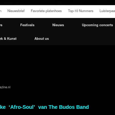
n
Nieuwsbrief
Favoriete platenhoes
Top-10 Nummers
Luisterpaa
ws
Festivals
Nieuws
Upcoming concerts
ek & Kunst
About us
zine.nl
jke ‘Afro-Soul’ van The Budos Band