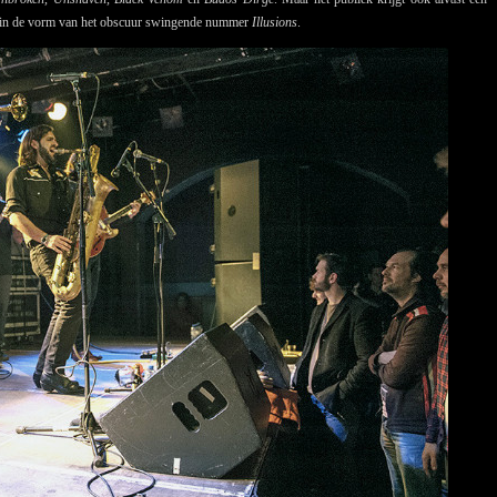
m in de vorm van het obscuur swingende nummer
Illusions
.