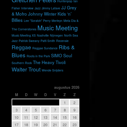
Huntenpop
Ian
JJ Grey
Fisher
Interview
Jazz
Jimmy Lafave
& Mofro
Johnny Winter
Kids ‘n’
Billies
Lee "Scratch" Perry
Merleyn
Meta Dia &
Music Meeting
The Cornerstones
Music Meeting XS
Nashville
Nijmegen
North Sea
Jazz
Patrick Sweany
Patti Smith
Recensie
Reggae
Ribs &
Reggae Sundance
Blues
SIMO
Soul
Roots in the Park
The Heavy
Tivoli
Southern Rock
Walter Trout
Wende Snijders
augustus 2026
M
D
W
D
V
Z
Z
1
2
3
4
5
6
7
8
9
10
11
12
13
14
15
16
17
18
19
20
21
22
23