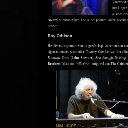
Vanavond s
met Hogan’
al sinds ei
Award
winnaar Albert Lee is het podium louter gevuld 
hebben.
Roy Orbison
Het diverse repertoire van dit gezelschap laveert tussen c
eigen nummers waaronder
Country Comfort
van het al
Runaway Train
(
John Stewart
),
Just Enough To Keep
Brothers
. Maar ook
Wild One –
origineel
van
The Cricke