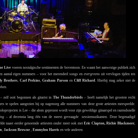
or Live
voeren nostalgische sentimenten de boventoon. En waant het aanwezige publiek zich
t een aantal eigen nummers – voor het merendeel songs en
evergreens
uit vervlogen tijden ten
ly Brothers
,
Carl Perkins
,
Graham Parson
en
Cliff Richard
. Hierbij mag zeker niet de
bben.
– zelf ooit begonnen als gitarist in
The Thunderbirds
– heeft namelijk het grootste recht
rs te spelen aangezien hij op nagenoeg alle nummers van deze grote artiesten meespeelde.
soloprojecten is Lee – die alom geprezen wordt voor zijn geweldige gitaarspel en razendsnelle
ing
– al decennia lang één van de meest gevraagde sessiemuzikanten. Deze begenadigd
eelde naast eerder genoemde artiesten onder meer ook met
Eric Clapton,
Richie Blackmore
,
n
,
Jackson Browne
,
Emmylou Harris
en vele anderen.