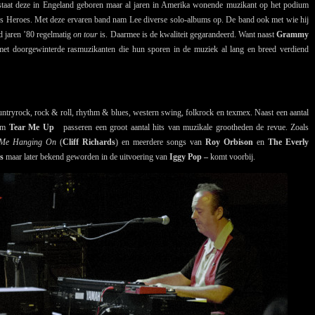
taat deze in Engeland geboren maar al jaren in Amerika wonende muzikant op het podium
s Heroes. Met deze ervaren band nam Lee diverse solo-albums op. De band ook met wie hij
nd jaren ’80 regelmatig
on tour
is. Daarmee is de kwaliteit gegarandeerd. Want naast
Grammy
met doorgewinterde rasmuzikanten die hun sporen in de muziek al lang en breed verdiend
ountryrock, rock & roll, rhythm & blues, western swing, folkrock en texmex. Naast een aantal
bum
Tear Me Up
passeren een groot aantal hits van muzikale grootheden de revue. Zoals
 Me Hanging On
(
Cliff Richards
) en meerdere songs van
Roy Orbison
en
The Everly
ts
maar later bekend geworden in de uitvoering van
Iggy Pop –
komt voorbij.