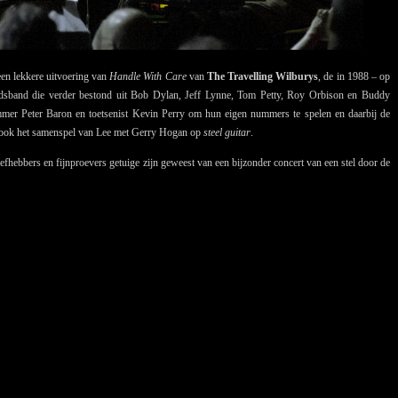
en lekkere uitvoering van
Handle
W
ith Care
van
The Travelling Wilburys
, de in 1988 – op
eidsband die verder bestond uit Bob Dylan, Jeff Lynne, Tom Petty, Roy Orbison en Buddy
mer Peter Baron en toetsenist Kevin Perry om hun eigen nummers te spelen en daarbij de
is ook het samenspel van Lee met Gerry Hogan op
steel guitar
.
efhebbers en fijnproevers getuige zijn geweest van een bijzonder concert van een stel door de