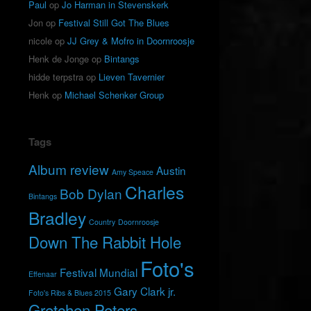
Paul
op
Jo Harman in Stevenskerk
Jon
op
Festival Still Got The Blues
nicole
op
JJ Grey & Mofro in Doornroosje
Henk de Jonge
op
Bintangs
hidde terpstra
op
Lieven Tavernier
Henk
op
Michael Schenker Group
Tags
Album review
Austin
Amy Speace
Charles
Bob Dylan
Bintangs
Bradley
Country
Doornroosje
Down The Rabbit Hole
Foto's
Festival Mundial
Effenaar
Gary Clark jr.
Foto's Ribs & Blues 2015
Gretchen Peters