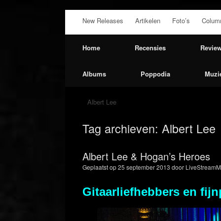
Ga
New Releases
Artikelen
Foto’s
Colum
naar
de
inhoud
Home
Recensies
Revie
Albums
Poppodia
Muzi
Albert Lee
Tag archieven:
Albert Lee
Albert Lee & Hogan’s Heroes
Geplaatst op
25 september 2013
door
LiveStreamM
Gitaarliefhebbers en fij