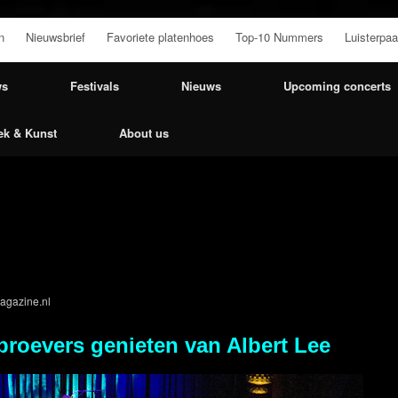
n
Nieuwsbrief
Favoriete platenhoes
Top-10 Nummers
Luisterpaa
ws
Festivals
Nieuws
Upcoming concerts
ek & Kunst
About us
agazine.nl
nproevers genieten van Albert Lee