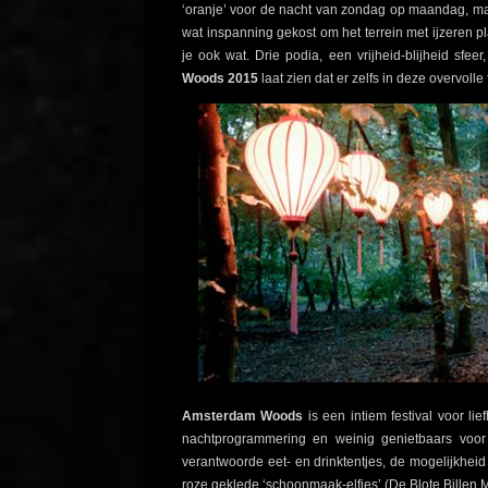
‘oranje’ voor de nacht van zondag op maandag, maar
wat inspanning gekost om het terrein met ijzeren
je ook wat. Drie podia, een vrijheid-blijheid sfee
Woods 2015
laat zien dat er zelfs in deze overvoll
Amsterdam Woods
is een intiem festival voor li
nachtprogrammering en weinig genietbaars voor
verantwoorde eet- en drinktentjes, de mogelijkheid 
roze geklede ‘schoonmaak-elfjes’ (De Blote Billen M