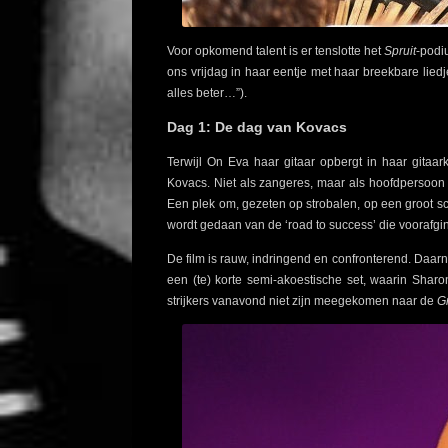
Voor opkomend talent is er tenslotte het
Spruit
-podi
ons vrijdag in haar eentje met haar breekbare liedj
alles beter…”).
Dag 1: De dag van Kovacs
Terwijl On Eva haar gitaar opbergt in haar gitaar
Kovacs. Niet als zangeres, maar als hoofdpersoo
Een plek om, gezeten op strobalen, op een groot s
wordt gedaan van de ‘road to success’ die voorafgi
De film is rauw, indringend en confronterend. Daar
een (te) korte semi-akoestische set, waarin Shar
strijkers vanavond niet zijn meegekomen naar de
Gr