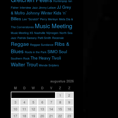
Huntenpop
Ian
JJ Grey
Fisher
Interview
Jazz
Jimmy Lafave
& Mofro
Johnny Winter
Kids ‘n’
Billies
Lee "Scratch" Perry
Merleyn
Meta Dia &
Music Meeting
The Cornerstones
Music Meeting XS
Nashville
Nijmegen
North Sea
Jazz
Patrick Sweany
Patti Smith
Recensie
Reggae
Ribs &
Reggae Sundance
Blues
SIMO
Soul
Roots in the Park
The Heavy
Tivoli
Southern Rock
Walter Trout
Wende Snijders
augustus 2026
M
D
W
D
V
Z
Z
1
2
3
4
5
6
7
8
9
10
11
12
13
14
15
16
17
18
19
20
21
22
23