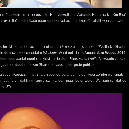
um. Piepklein, maar oergezellig. Hier verwelkomt Marianne Heinis (a.k.a.
On Eva
)
es over liefde, uit elkaar gaan en hoopvol achterblijven (“…als jij weg bent wordt
koffer, klinkt op de achtergrond in de
Grote Eik
de stem van ‘Wolflady’ Sharon
n in de muziekdocumentaire
Wolflady
. Want ook dat is
Amsterdam Woods 2015
.
cherm een aantal mooie muziekfilms te zien. Films zoals
Wolflady
, waarin verslag
ng aan de doorbraak van Sharon Kovacs bij het grote publiek.
na speelt
Kovacs
– met Sharon voor de verandering een keer zonder wolfsmuts –
on laat horen dat haar rauwe stem alleen maar beter wordt. Wel jammer dat de
ote Eik
.