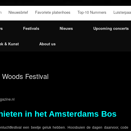
n
Nieuwsbrief
Favoriete platenhoes
Top-10 Nummers
Luisterpaa
ws
Festivals
Nieuws
Upcoming concerts
ek & Kunst
About us
Woods Festival
gazine.nl
enieten in het Amsterdams Bos
nluchtfestival een beetje geluk hebben. Hoosbuien de dagen daarvoor, code