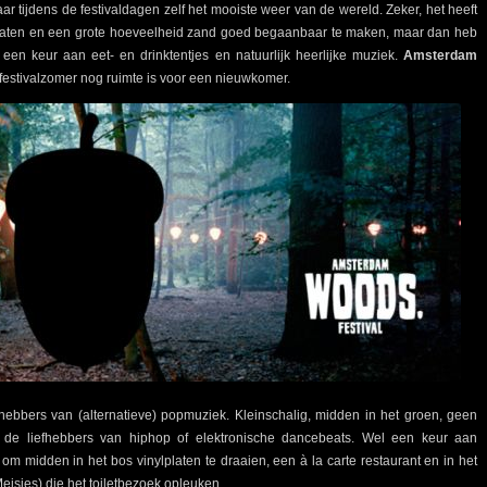
 tijdens de festivaldagen zelf het mooiste weer van de wereld. Zeker, het heeft
 platen en een grote hoeveelheid zand goed begaanbaar te maken, maar dan heb
r, een keur aan eet- en drinktentjes en natuurlijk heerlijke muziek.
Amsterdam
e festivalzomer nog ruimte is voor een nieuwkomer.
efhebbers van (alternatieve) popmuziek. Kleinschalig, midden in het groen, geen
 de liefhebbers van hiphop of elektronische dancebeats. Wel een keur aan
om midden in het bos vinylplaten te draaien, een à la carte restaurant en in het
eisjes) die het toiletbezoek opleuken.