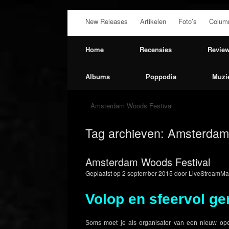
Ga
New Releases
Artikelen
Foto’s
Colum
naar
de
inhoud
Home
Recensies
Revie
Albums
Poppodia
Muzi
Amsterdam Woods Festival
Tag archieven:
Amsterdam 
Amsterdam Woods Festival
Geplaatst op
2 september 2015
door
LiveStreamMa
Volop en sfeervol g
Soms moet je als organisator van een nieuw ope