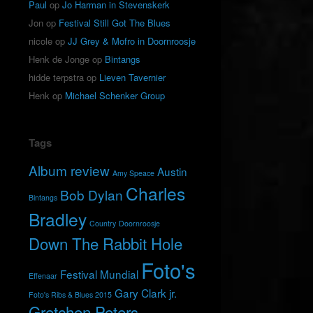
Paul
op
Jo Harman in Stevenskerk
Jon
op
Festival Still Got The Blues
nicole
op
JJ Grey & Mofro in Doornroosje
Henk de Jonge
op
Bintangs
hidde terpstra
op
Lieven Tavernier
Henk
op
Michael Schenker Group
Tags
Album review
Austin
Amy Speace
Charles
Bob Dylan
Bintangs
Bradley
Country
Doornroosje
Down The Rabbit Hole
Foto's
Festival Mundial
Effenaar
Gary Clark jr.
Foto's Ribs & Blues 2015
Gretchen Peters