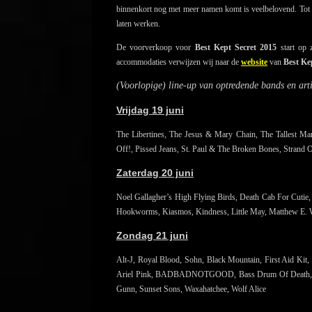
binnenkort nog met meer namen komt is veelbelovend. Tot die
laten werken.
De voorverkoop voor
Best Kept Secret 2015
start op 
accommodaties verwijzen wij naar de
website
van
Best Ke
(Voorlopige) line-up van optredende bands en art
Vrijdag 19 juni
The Libertines, The Jesus & Mary Chain, The Tallest Man
Off!, Pissed Jeans, St. Paul & The Broken Bones, Strand 
Zaterdag 20 juni
Noel Gallagher’s High Flying Birds, Death Cab For Cutie
Hookworms, Kiasmos, Kindness, Little May, Matthew E. W
Zondag 21 juni
Alt-J, Royal Blood, Sohn, Black Mountain, First Aid Ki
Ariel Pink, BADBADNOTGOOD, Bass Drum Of Death, Dan 
Gunn, Sunset Sons, Waxahatchee, Wolf Alice