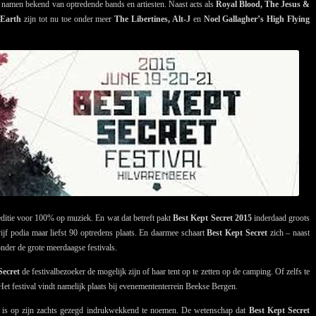
an namen bekend van optredende bands en artiesten. Naast acts als
Royal Blood, The Jesus &
 Earth
zijn tot nu toe onder meer
The Libertines, Alt-J
en
Noel Gallagher’s High Flying
 editie voor 100% op muziek. En wat dat betreft pakt
Best Kept Secret 2015
inderdaad groots
ijf podia maar liefst 90 optredens plaats. En daarmee schaart
Best Kept Secret
zich – naast
er de grote meerdaagse festivals.
Secret
de festivalbezoeker de mogelijk zijn of haar tent op te zetten op de camping. Of zelfs te
Het festival vindt namelijk plaats bij evenemententerrein Beekse Bergen.
en is op zijn zachts gezegd indrukwekkend te noemen. De wetenschap dat
Best Kept Secret