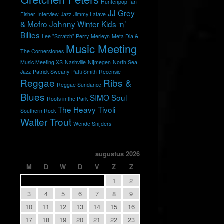
Huntenpop
Ian
JJ Grey
Fisher
Interview
Jazz
Jimmy Lafave
& Mofro
Johnny Winter
Kids ‘n’
Billies
Lee "Scratch" Perry
Merleyn
Meta Dia &
Music Meeting
The Cornerstones
Music Meeting XS
Nashville
Nijmegen
North Sea
Jazz
Patrick Sweany
Patti Smith
Recensie
Reggae
Ribs &
Reggae Sundance
Blues
SIMO
Soul
Roots in the Park
The Heavy
Tivoli
Southern Rock
Walter Trout
Wende Snijders
augustus 2026
M
D
W
D
V
Z
Z
1
2
3
4
5
6
7
8
9
10
11
12
13
14
15
16
17
18
19
20
21
22
23