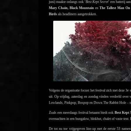
juni) maakte onlangs ook ‘
Best Kept Secret
‘ een batterij a
Mary Chain, Black Mountain
en
The Tallest Man On
Birds
als headliners aangetrokken.
Volgens de organisatie focust het festival zich met deze 3e
uit. Op vrijdag, zaterdag en zondag vinden verdeeld over v
Lowlands, Pinkpop, Bospop en Down The Rabbit Hole – ond
Zoals een meerdaags festival betaamt biedt ook
Best Kept 
overnachten in een bungalow, blokhut, chalet of vaste tent. 
De tot nu toe vrijgegeven line-up met de eerste 53 nam