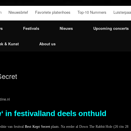
n
Nieuwsbrief
Favoriete platenhoes
Top-10 Nummers
Luisterpaa
ws
Festivals
Nieuws
Upcoming concerts
ek & Kunst
About us
Secret
ine.nl
m
‘ in festivalland deels onthuld
ditie van festival
Best Kept Secret
plaats. Na eerder al Down The Rabbit Hole (26 t/m 28