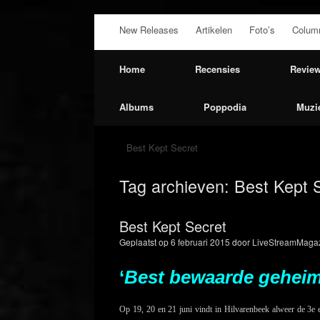
Ga
New Releases
Artikelen
Foto’s
Colum
naar
de
inhoud
Home
Recensies
Revie
Albums
Poppodia
Muzi
Best Kept Secret
Tag archieven:
Best Kept 
Best Kept Secret
Geplaatst op
6 februari 2015
door
LiveStreamMagaz
‘
Best bewaarde gehei
Op 19, 20 en 21 juni vindt in Hilvarenbeek alweer de 3e e