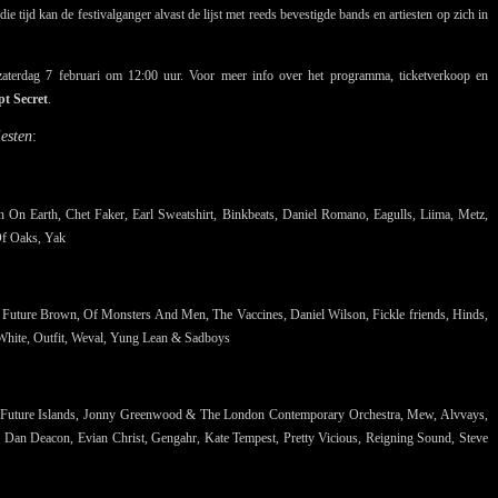
 tijd kan de festivalganger alvast de lijst met reeds bevestigde bands en artiesten op zich in
zaterdag 7 februari om 12:00 uur. Voor meer info over het programma, ticketverkoop en
pt Secret
.
iesten
:
 On Earth, Chet Faker, Earl Sweatshirt, Binkbeats, Daniel Romano, Eagulls, Liima, Metz,
Of Oaks, Yak
, Future Brown, Of Monsters And Men, The Vaccines, Daniel Wilson, Fickle friends, Hinds,
hite, Outfit, Weval, Yung Lean & Sadboys
t, Future Islands, Jonny Greenwood & The London Contemporary Orchestra, Mew, Alvvays,
Deacon, Evian Christ, Gengahr, Kate Tempest, Pretty Vicious, Reigning Sound, Steve