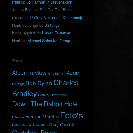
Paul
op
Jo Harman in Stevenskerk
Jon
op
Festival Still Got The Blues
nicole
op
JJ Grey & Mofro in Doornroosje
Henk de Jonge
op
Bintangs
hidde terpstra
op
Lieven Tavernier
Henk
op
Michael Schenker Group
Tags
Album review
Austin
Amy Speace
Charles
Bob Dylan
Bintangs
Bradley
Country
Doornroosje
Down The Rabbit Hole
Foto's
Festival Mundial
Effenaar
Gary Clark jr.
Foto's Ribs & Blues 2015
Gretchen Peters