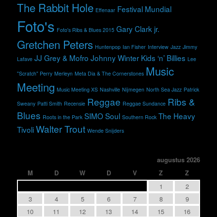
The Rabbit Hole
Festival Mundial
Effenaar
Foto's
Gary Clark jr.
Foto's Ribs & Blues 2015
Gretchen Peters
Huntenpop
Ian Fisher
Interview
Jazz
Jimmy
JJ Grey & Mofro
Johnny Winter
Kids ‘n’ Billies
Lafave
Lee
Music
"Scratch" Perry
Merleyn
Meta Dia & The Cornerstones
Meeting
Music Meeting XS
Nashville
Nijmegen
North Sea Jazz
Patrick
Reggae
Ribs &
Sweany
Patti Smith
Recensie
Reggae Sundance
Blues
SIMO
Soul
The Heavy
Roots in the Park
Southern Rock
Walter Trout
Tivoli
Wende Snijders
augustus 2026
M
D
W
D
V
Z
Z
1
2
3
4
5
6
7
8
9
10
11
12
13
14
15
16