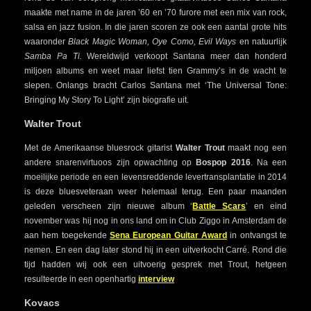
maakte met name in de jaren ’60 en ’70 furore met een mix van rock,
salsa en jazz fusion. In die jaren scoren ze ook een aantal grote hits
waaronder
Black Magic Woman, Oye Como, Evil Ways
en natuurlijk
Samba Pa Ti.
Wereldwijd verkoopt Santana meer dan honderd
miljoen albums en weet maar liefst tien Grammy’s in de wacht te
slepen. Onlangs bracht Carlos Santana met ‘The Universal Tone:
Bringing My Story To Light’ zijn biografie uit.
Walter Trout
Met de Amerikaanse bluesrock gitarist
Walter Trout
maakt nog een
andere snarenvirtuoos zijn opwachting op
Bospop 2016
. Na een
moeilijke periode en een levensreddende levertransplantatie in 2014
is deze bluesveteraan weer helemaal terug. Een paar maanden
geleden verscheen zijn nieuwe album ‘
Battle Scars
’ en eind
november was hij nog in ons land om in Club Ziggo in Amsterdam de
aan hem toegekende
Sena European Guitar Award
in ontvangst te
nemen. En een dag later stond hij in een uitverkocht Carré. Rond die
tijd hadden wij ook een uitvoerig gesprek met Trout, hetgeen
resulteerde in een openhartig
interview
Kovacs