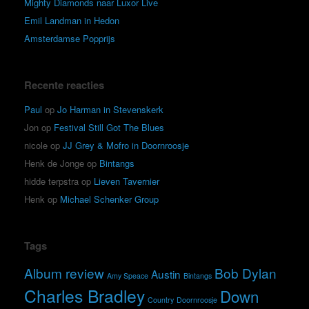
Mighty Diamonds naar Luxor Live
Emil Landman in Hedon
Amsterdamse Popprijs
Recente reacties
Paul
op
Jo Harman in Stevenskerk
Jon
op
Festival Still Got The Blues
nicole
op
JJ Grey & Mofro in Doornroosje
Henk de Jonge
op
Bintangs
hidde terpstra
op
Lieven Tavernier
Henk
op
Michael Schenker Group
Tags
Album review
Bob Dylan
Austin
Amy Speace
Bintangs
Charles Bradley
Down
Country
Doornroosje