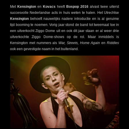
Met
Kensington
en
Kovacs
heeft
Bospop 2016
alvast twee uiterst
succesvolle Nederlandse acts in huis weten te halen. Het Utrechtse
Kensington
behoeft nauwelijks nadere introductie en is al geruime
tijd booming te noemen. Vorig jaar stond de band tot tweemaal toe in
een uitverkocht Ziggo Dome uit en ook dit jaar staan er al weer drie
uitverkochte Ziggo Dome-shows op de rol. Maar inmiddels is
Kensington met nummers als
War, Streets, Home Again
en
Riddles
ook een gevestigde naam in het buitenland.