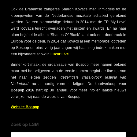
Ook de Brabantse zangeres Sharon Kovacs mag inmiddels tot de
kroonjuwelen van de Nederlandse muzikale schatkist gerekend
worden. Na een stormachtige debuut in 2014 met de EP ‘My Love’
werd
Kovacs
terecht overladen met prijzen en awards. En na haar
alom bejubelde album ‘Shades Of Black’ staat ook een doorbraak in
Europa voor de deur. In 2014 gaf Kovacs al een memorabel optreden
op Bospop en eind vorig jaar zagen wij haar nog indruk maken met
een bijzondere show in
Luxor Live
Binnenkort maakt de organisatie van Bospop meer namen bekend
maar met het vrijgeven van de eerste namen begint de line-up van
het naar eigen zeggen ‘
gezelligste classic-rock festival van
Nederland
’ nu al aardig vorm te krijgen. De kaartverkoop voor
Bospop 2016
start op 30 januari. Voor meer info en laatste nieuws
verwijzen wij naar de website van Bospop.
Website Bospop
Zoek op LSM
Zoeken