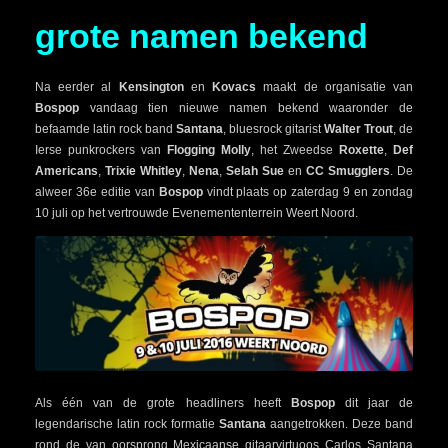
grote namen bekend
Na eerder al
Kensington
en
Kovacs
maakt de organisatie van
Bospop
vandaag tien nieuwe namen bekend waaronder de
befaamde latin rock band
Santana
, bluesrock gitarist
Walter Trout
, de
Ierse punkrockers van
Flogging Molly
, het Zweedse
Roxette
,
Def
Americans
,
Trixie Whitley
,
Nena
,
Selah Sue
en
CC Smugglers
. De
alweer 36e editie van
Bospop
vindt plaats op zaterdag 9 en zondag
10 juli op het vertrouwde Evenemententerrein Weert Noord.
Als één van de grote headliners heeft
Bospop
dit jaar de
legendarische latin rock formatie
Santana
aangetrokken. Deze band
rond de van oorsprong Mexicaanse gitaarvirtuoos Carlos Santana