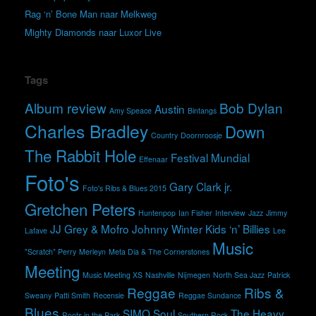
Rag ‘n’ Bone Man naar Melkweg
Mighty Diamonds naar Luxor Live
Tags
Album review
Bob Dylan
Austin
Amy Speace
Bintangs
Charles Bradley
Down
Country
Doornroosje
The Rabbit Hole
Festival Mundial
Effenaar
Foto's
Gary Clark jr.
Foto's Ribs & Blues 2015
Gretchen Peters
Huntenpop
Ian Fisher
Interview
Jazz
Jimmy
JJ Grey & Mofro
Johnny Winter
Kids ‘n’ Billies
Lafave
Lee
Music
"Scratch" Perry
Merleyn
Meta Dia & The Cornerstones
Meeting
Music Meeting XS
Nashville
Nijmegen
North Sea Jazz
Patrick
Reggae
Ribs &
Sweany
Patti Smith
Recensie
Reggae Sundance
Blues
SIMO
Soul
The Heavy
Roots in the Park
Southern Rock