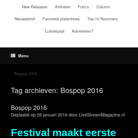
Ga
New Releases
Artikelen
Foto’s
Column
naar
de
Nieuwsbrief
Favoriete platenhoes
Top-10 Nummers
inhoud
Luisterpaal
Adverteren?
Menu
Bospop 2016
Tag archieven:
Bospop 2016
Bospop 2016
Geplaatst op
26 januari 2016
door
LiveStreamMagazine.nl
Festival maakt eerste