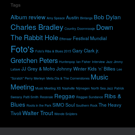
Tags
Album review
Bob Dylan
Austin
Amy Speace
Bintangs
Charles Bradley
Down
Country
Doornroosje
The Rabbit Hole
Festival Mundial
Effenaar
Foto's
Gary Clark jr.
Foto's Ribs & Blues 2015
Gretchen Peters
Huntenpop
Ian Fisher
Interview
Jazz
Jimmy
JJ Grey & Mofro
Johnny Winter
Kids ‘n’ Billies
Lafave
Lee
Music
"Scratch" Perry
Merleyn
Meta Dia & The Cornerstones
Meeting
Music Meeting XS
Nashville
Nijmegen
North Sea Jazz
Patrick
Reggae
Ribs &
Sweany
Patti Smith
Recensie
Reggae Sundance
Blues
SIMO
Soul
The Heavy
Roots in the Park
Southern Rock
Walter Trout
Tivoli
Wende Snijders