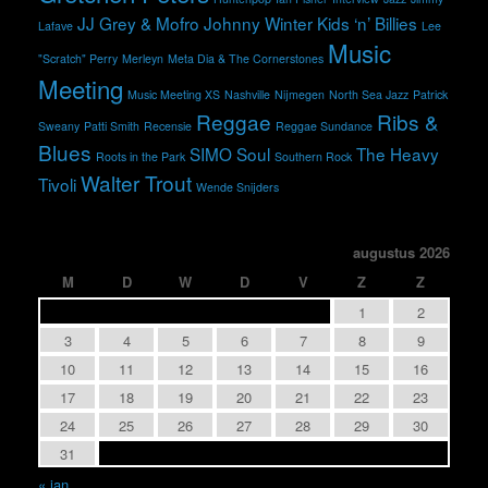
JJ Grey & Mofro
Johnny Winter
Kids ‘n’ Billies
Lafave
Lee
Music
"Scratch" Perry
Merleyn
Meta Dia & The Cornerstones
Meeting
Music Meeting XS
Nashville
Nijmegen
North Sea Jazz
Patrick
Reggae
Ribs &
Sweany
Patti Smith
Recensie
Reggae Sundance
Blues
SIMO
Soul
The Heavy
Roots in the Park
Southern Rock
Walter Trout
Tivoli
Wende Snijders
augustus 2026
M
D
W
D
V
Z
Z
1
2
3
4
5
6
7
8
9
10
11
12
13
14
15
16
17
18
19
20
21
22
23
24
25
26
27
28
29
30
31
« jan