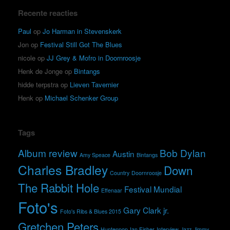
Recente reacties
Paul
op
Jo Harman in Stevenskerk
Jon
op
Festival Still Got The Blues
nicole
op
JJ Grey & Mofro in Doornroosje
Henk de Jonge
op
Bintangs
hidde terpstra
op
Lieven Tavernier
Henk
op
Michael Schenker Group
Tags
Album review
Bob Dylan
Austin
Amy Speace
Bintangs
Charles Bradley
Down
Country
Doornroosje
The Rabbit Hole
Festival Mundial
Effenaar
Foto's
Gary Clark jr.
Foto's Ribs & Blues 2015
Gretchen Peters
Huntenpop
Ian Fisher
Interview
Jazz
Jimmy