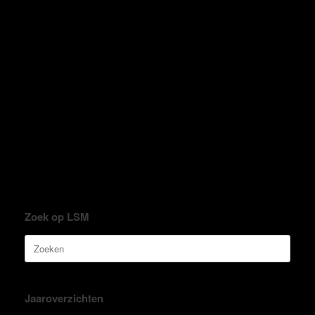
Zoek op LSM
Zoeken
naar:
Jaaroverzichten