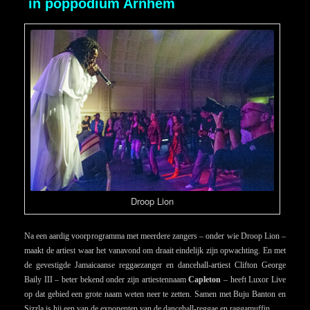
in poppodium Arnhem
Droop Lion
Na een aardig voorprogramma met meerdere zangers – onder wie Droop Lion –
maakt de artiest waar het vanavond om draait eindelijk zijn opwachting. En met
de gevestigde Jamaicaanse reggaezanger en dancehall-artiest Clifton George
Baily III – beter bekend onder zijn artiestennaam
Capleton
– heeft Luxor Live
op dat gebied een grote naam weten neer te zetten. Samen met Buju Banton en
Sizzla is hij een van de exponenten van de dancehall-reggae en raggamuffin.