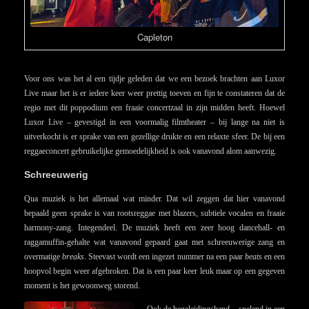
Capleton
Voor ons was het al een tijdje geleden dat we een bezoek brachten aan Luxor
Live maar het is er iedere keer weer prettig toeven en fijn te constateren dat de
regio met dit poppodium een fraaie concertzaal in zijn midden heeft. Hoewel
Luxor Live – gevestigd in een voormalig filmtheater – bij lange na niet is
uitverkocht is er sprake van een gezellige drukte en een relaxte sfeer. De bij een
reggaeconcert gebruikelijke gemoedelijkheid is ook vanavond alom aanwezig.
Schreeuwerig
Qua muziek is het allemaal wat minder. Dat wil zeggen dat hier vanavond
bepaald geen sprake is van rootsreggae met blazers, subtiele vocalen en fraaie
harmony-zang. Integendeel. De muziek heeft een zeer hoog dancehall- en
raggamuffin-gehalte wat vanavond gepaard gaat met schreeuwerige zang en
overmatige
breaks
. Steevast wordt een ingezet nummer na een paar
beats
en een
hoopvol begin weer afgebroken. Dat is een paar keer leuk maar op een gegeven
moment is het gewoonweg storend.