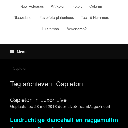
Ga
New Releases
Artikelen
Foto’s
Column
naar
de
Nieuwsbrief
Favoriete platenhoes
Top-10 Nummers
inhoud
Luisterpaal
Adverteren?
Menu
Capleton
Tag archieven:
Capleton
Capleton in Luxor Live
Geplaatst op
28 mei 2013
door
LiveStreamMagazine.nl
Luidruchtige dancehall en raggamuffin