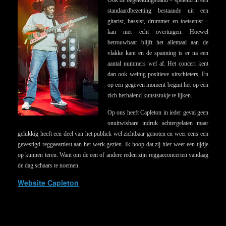
Ook de begeleidingsband – spelend in een
standaardbezetting bestaande uit een
gitarist, bassist, drummer en toetsenist –
kan niet echt overtuigen. Hoewel
betrouwbaar blijft het allemaal aan de
vlakke kant en de spanning is er na een
aantal nummers wel af. Het concert kent
dan ook weinig positieve uitschieters. En
op een gegeven moment begint het op een
zich herhalend kunststukje te lijken.
Op ons heeft Capleton in ieder geval geen
onuitwisbare indruk achtergelaten maar
gelukkig heeft een deel van het publiek wel zichtbaar genoten en weer eens een
gevestigd reggaeartiest aan het werk gezien. Ik hoop dat zij hier weer een tijdje
op kunnen teren. Want om de een of andere reden zijn reggaeconcerten vandaag
de dag schaars te noemen.
Website Capleton