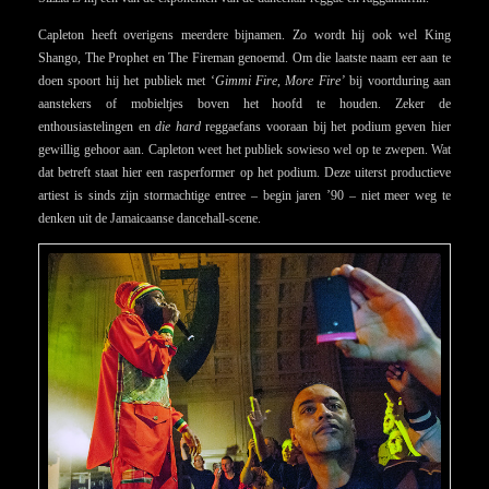
Capleton heeft overigens meerdere bijnamen. Zo wordt hij ook wel King
Shango, The Prophet en The Fireman genoemd. Om die laatste naam eer aan te
doen spoort hij het publiek met ‘
Gimmi Fire, More Fire’
bij voortduring aan
aanstekers of mobieltjes boven het hoofd te houden. Zeker de
enthousiastelingen en
die hard
reggaefans vooraan bij het podium geven hier
gewillig gehoor aan. Capleton weet het publiek sowieso wel op te zwepen. Wat
dat betreft staat hier een rasperformer op het podium. Deze uiterst productieve
artiest is sinds zijn stormachtige entree – begin jaren ’90 – niet meer weg te
denken uit de Jamaicaanse dancehall-scene.