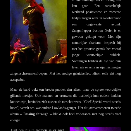
kan gaan. Een aanstekelijk
werkend positivisme en zomerse
liedjes zorgen zelfs in oktober voor
een opgewekte avond.
Zanger/rapper Joshua Nolet is er
gewoon geknipt voor. Met zijn
natuurlijke charisma bespeelt hij
met het grootste gemak het vooral
jonge vrouwelijke publiek.
Sommigen hebben de tijd van hun
leven als ze zelfs in zijn mic mogen
zingen/schreeuwen/roepen. Met het nodige geluidseffect klinkt zelfs dat nog
acceptabel.
Maar de band trekt een breder publiek dan alleen maar de spreekwoordelijke
gillende meisjes. Ook mannen en vrouwen die makkelijk hun ouders hadden
kunnen zijn, bevinden zich tussen de toeschouwers. “Chef’Special wordt steeds
beter”, vertelt een wat oudere Lowlands-ganger. Het dit jaar verschenen tweede
album –
Passing through
– klinkt ook heel volwassen met nog steeds veel
energie.
Tijd om bij te komen is er niet