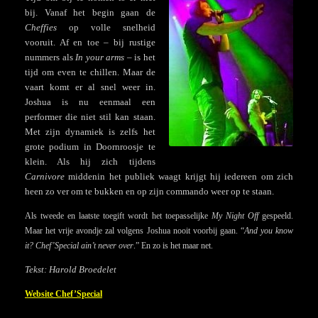
bij. Vanaf het begin gaan de
Cheffies
op volle snelheid
vooruit. Af en toe – bij rustige
nummers als
In your arms
– is het
tijd om even te chillen. Maar de
vaart komt er al snel weer in.
Joshua is nu eenmaal een
performer die niet stil kan staan.
Met zijn dynamiek is zelfs het
grote podium in Doornroosje te
klein. Als hij zich tijdens
Carnivore
middenin het publiek waagt krijgt hij iedereen om zich
heen zo ver om te bukken en op zijn commando weer op te staan.
Als tweede en laatste toegift wordt het toepasselijke
My Night Off
gespeeld.
Maar het vrije avondje zal volgens Joshua nooit voorbij gaan. “
And you know
it? Chef’Special ain’t never over
.” En zo is het maar net.
Tekst: Harold Broedelet
Website Chef’Special