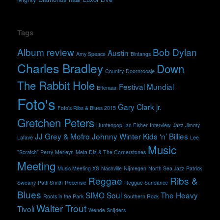
Tags
Album review
Bob Dylan
Austin
Amy Speace
Bintangs
Charles Bradley
Down
Country
Doornroosje
The Rabbit Hole
Festival Mundial
Effenaar
Foto's
Gary Clark jr.
Foto's Ribs & Blues 2015
Gretchen Peters
Huntenpop
Ian Fisher
Interview
Jazz
Jimmy
JJ Grey & Mofro
Johnny Winter
Kids ‘n’ Billies
Lafave
Lee
Music
"Scratch" Perry
Merleyn
Meta Dia & The Cornerstones
Meeting
Music Meeting XS
Nashville
Nijmegen
North Sea Jazz
Patrick
Reggae
Ribs &
Sweany
Patti Smith
Recensie
Reggae Sundance
Blues
SIMO
Soul
The Heavy
Roots in the Park
Southern Rock
Walter Trout
Tivoli
Wende Snijders