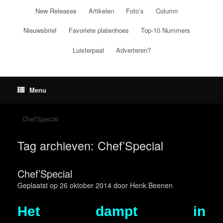
Ga
New Releases
Artikelen
Foto’s
Column
naar
de
Nieuwsbrief
Favoriete platenhoes
Top-10 Nummers
inhoud
Luisterpaal
Adverteren?
Menu
Chef'Special
Tag archieven:
Chef’Special
Chef’Special
Geplaatst op
26 oktober 2014
door
Henk Beenen
Het dampt in