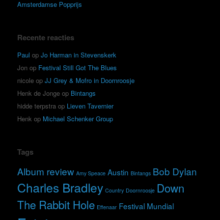
Amsterdamse Popprijs
Recente reacties
Paul
op
Jo Harman in Stevenskerk
Jon
op
Festival Still Got The Blues
nicole
op
JJ Grey & Mofro in Doornroosje
Henk de Jonge
op
Bintangs
hidde terpstra
op
Lieven Tavernier
Henk
op
Michael Schenker Group
Tags
Album review
Bob Dylan
Austin
Amy Speace
Bintangs
Charles Bradley
Down
Country
Doornroosje
The Rabbit Hole
Festival Mundial
Effenaar