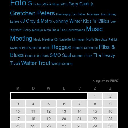
Foto's
Gary Clark jr.
Foto's Ribs & Blues 2015
Gretchen Peters
Huntenpop
Ian Fisher
Interview
Jazz
Jimmy
JJ Grey & Mofro
Johnny Winter
Kids ‘n’ Billies
Lafave
Lee
Music
"Scratch" Perry
Merleyn
Meta Dia & The Cornerstones
Meeting
Music Meeting XS
Nashville
Nijmegen
North Sea Jazz
Patrick
Reggae
Ribs &
Sweany
Patti Smith
Recensie
Reggae Sundance
Blues
SIMO
Soul
The Heavy
Roots in the Park
Southern Rock
Walter Trout
Tivoli
Wende Snijders
augustus 2026
M
D
W
D
V
Z
Z
1
2
3
4
5
6
7
8
9
10
11
12
13
14
15
16
17
18
19
20
21
22
23
24
25
26
27
28
29
30