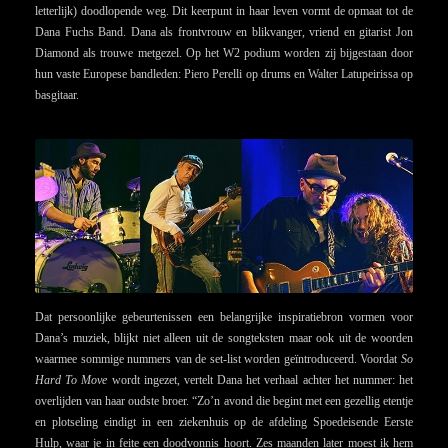
letterlijk) doodlopende weg. Dit keerpunt in haar leven vormt de opmaat tot de
Dana Fuchs Band. Dana als frontvrouw en blikvanger, vriend en gitarist Jon
Diamond als trouwe metgezel. Op het W2 podium worden zij bijgestaan door
hun vaste Europese bandleden: Piero Perelli op drums en Walter Latupeirissa op
basgitaar.
Dat persoonlijke gebeurtenissen een belangrijke inspiratiebron vormen voor
Dana’s muziek, blijkt niet alleen uit de songteksten maar ook uit de woorden
waarmee sommige nummers van de set-list worden geïntroduceerd. Voordat
So
Hard To Move
wordt ingezet, vertelt Dana het verhaal achter het nummer: het
overlijden van haar oudste broer. “Zo’n avond die begint met een gezellig etentje
en plotseling eindigt in een ziekenhuis op de afdeling Spoedeisende Eerste
Hulp, waar je in feite een doodvonnis hoort. Zes maanden later moest ik hem