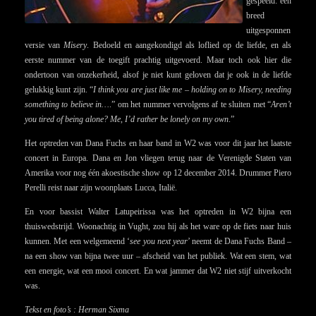
gespeeld: een
breed
uitgesponnen
versie van
Misery
. Bedoeld en aangekondigd als loflied op de liefde, en als
eerste nummer van de toegift prachtig uitgevoerd. Maar toch ook hier die
ondertoon van onzekerheid, alsof je niet kunt geloven dat je ook in de liefde
gelukkig kunt zijn. “
I think you are just like me – holding on to Misery, needing
something to believe in…
.” om het nummer vervolgens af te sluiten met “
Aren’t
you tired of being alone? Me, I’d rather be lonely on my own
.”
Het optreden van Dana Fuchs en haar band in W2 was voor dit jaar het laatste
concert in Europa. Dana en Jon vliegen terug naar de Verenigde Staten van
Amerika voor nog één akoestische show op 12 december 2014. Drummer Piero
Perelli reist naar zijn woonplaats Lucca, Italië.
En voor bassist Walter Latupeirissa was het optreden in W2 bijna een
thuiswedstrijd. Woonachtig in Vught, zou hij als het ware op de fiets naar huis
kunnen. Met een welgemeend ‘
see you next year
’ neemt de Dana Fuchs Band –
na een show van bijna twee uur – afscheid van het publiek. Wat een stem, wat
een energie, wat een mooi concert. En wat jammer dat W2 niet stijf uitverkocht
was.
Tekst en foto’s : Herman Sixma