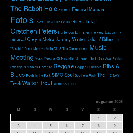
The Rabbit Hole
Festival Mundial
Effenaar
Foto's
Gary Clark jr.
Foto's Ribs & Blues 2015
Gretchen Peters
Huntenpop
Ian Fisher
Interview
Jazz
Jimmy
JJ Grey & Mofro
Johnny Winter
Kids ‘n’ Billies
Lafave
Lee
Music
"Scratch" Perry
Merleyn
Meta Dia & The Cornerstones
Meeting
Music Meeting XS
Nashville
Nijmegen
North Sea Jazz
Patrick
Reggae
Ribs &
Sweany
Patti Smith
Recensie
Reggae Sundance
Blues
SIMO
Soul
The Heavy
Roots in the Park
Southern Rock
Walter Trout
Tivoli
Wende Snijders
augustus 2026
M
D
W
D
V
Z
Z
1
2
3
4
5
6
7
8
9