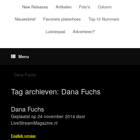
Ga
New Releases
Artikelen
Foto’s
Column
naar
de
Nieuwsbrief
Favoriete platenhoes
Top-10 Nummers
inhoud
Luisterpaal
Adverteren?
Menu
Dana Fuchs
Tag archieven:
Dana Fuchs
Dana Fuchs
Geplaatst op
24 november 2014
door
LiveStreamMagazine.nl
English version