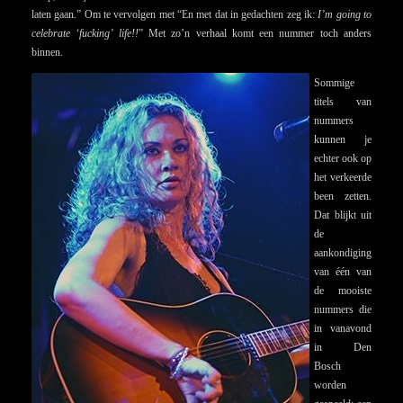
laten gaan.” Om te vervolgen met “En met dat in gedachten zeg ik:
I’m going to
celebrate ‘fucking’ life!!
” Met zo’n verhaal komt een nummer toch anders
binnen.
Sommige
titels van
nummers
kunnen je
echter ook op
het verkeerde
been zetten.
Dat blijkt uit
de
aankondiging
van één van
de mooiste
nummers die
in vanavond
in Den
Bosch
worden