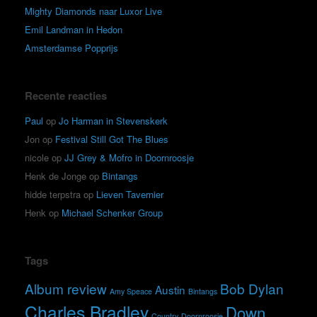
Mighty Diamonds naar Luxor Live
Emil Landman in Hedon
Amsterdamse Popprijs
Recente reacties
Paul
op
Jo Harman in Stevenskerk
Jon
op
Festival Still Got The Blues
nicole
op
JJ Grey & Mofro in Doornroosje
Henk de Jonge
op
Bintangs
hidde terpstra
op
Lieven Tavernier
Henk
op
Michael Schenker Group
Tags
Album review
Bob Dylan
Austin
Amy Speace
Bintangs
Charles Bradley
Down
Country
Doornroosje