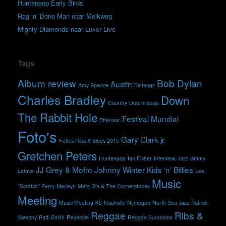
Huntenpop Early Birds
Rag ‘n’ Bone Man naar Melkweg
Mighty Diamonds naar Luxor Live
Tags
Album review
Bob Dylan
Austin
Amy Speace
Bintangs
Charles Bradley
Down
Country
Doornroosje
The Rabbit Hole
Festival Mundial
Effenaar
Foto's
Gary Clark jr.
Foto's Ribs & Blues 2015
Gretchen Peters
Huntenpop
Ian Fisher
Interview
Jazz
Jimmy
JJ Grey & Mofro
Johnny Winter
Kids ‘n’ Billies
Lafave
Lee
Music
"Scratch" Perry
Merleyn
Meta Dia & The Cornerstones
Meeting
Music Meeting XS
Nashville
Nijmegen
North Sea Jazz
Patrick
Reggae
Ribs &
Sweany
Patti Smith
Recensie
Reggae Sundance