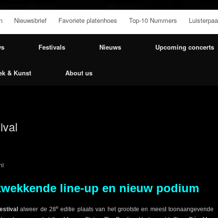
n
Nieuwsbrief
Favoriete platenhoes
Top-10 Nummers
Luisterpaa
ws
Festivals
Nieuws
Upcoming concerts
ek & Kunst
About us
val
nl
ukwekkende line-up en nieuw podium
e
stival
alweer de 28
editie plaats van het grootste en meest toonaangevende