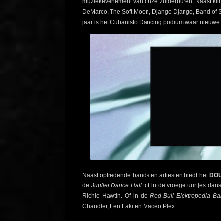
muziekevenement van onze zuiderburen. Naast klink
DeMarco, The Soft Moon, Django Django, Band of Sku
jaar is het Cubanisto Dancing podium waar nieuwe
Naast optredende bands en artiesten biedt het
DOU
de
Jupiler Dance Hall
tot in de vroege uurtjes dan
Richie Hawtin. Of in de
Red Bull Elektropedia Ba
Chandler, Len Faki en Maceo Plex.