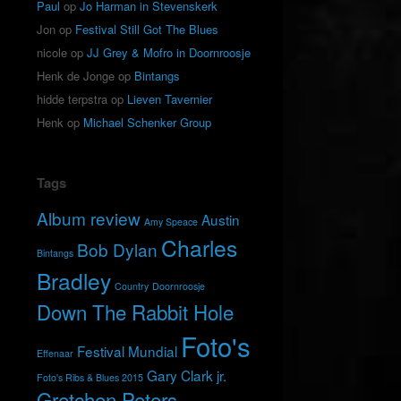
Paul
op
Jo Harman in Stevenskerk
Jon
op
Festival Still Got The Blues
nicole
op
JJ Grey & Mofro in Doornroosje
Henk de Jonge
op
Bintangs
hidde terpstra
op
Lieven Tavernier
Henk
op
Michael Schenker Group
Tags
Album review
Austin
Amy Speace
Charles
Bob Dylan
Bintangs
Bradley
Country
Doornroosje
Down The Rabbit Hole
Foto's
Festival Mundial
Effenaar
Gary Clark jr.
Foto's Ribs & Blues 2015
Gretchen Peters