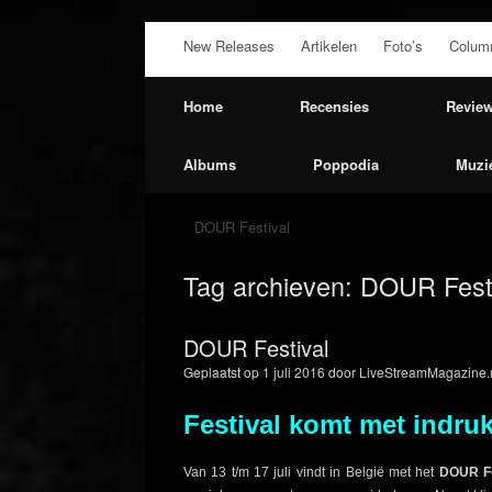
Ga
New Releases
Artikelen
Foto’s
Colum
naar
de
inhoud
Home
Recensies
Revie
Albums
Poppodia
Muzi
DOUR Festival
Tag archieven:
DOUR Festi
DOUR Festival
Geplaatst op
1 juli 2016
door
LiveStreamMagazine.
Festival komt met indr
Van 13 t/m 17 juli vindt in België met het
DOUR Fe