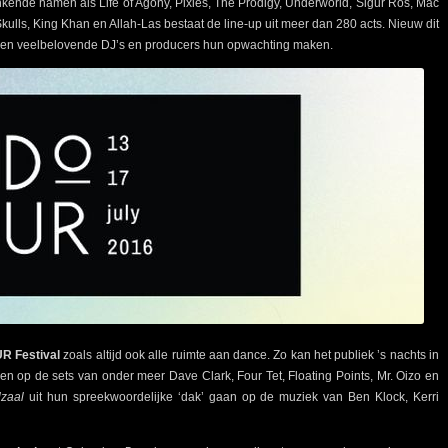
ende namen als Life of Agony, Pixies, The Prodigy, Underworld, Sigur Rós, Mac
lls, King Khan en Allah-Las bestaat de line-up uit meer dan 280 acts. Nieuw dit
 en veelbelovende DJ’s en producers hun opwachting maken.
R Festival
zoals altijd ook alle ruimte aan dance. Zo kan het publiek ’s nachts in
sen op de sets van onder meer Dave Clark, Four Tet, Floating Points, Mr. Oizo en
lzaal
uit hun spreekwoordelijke ‘dak’ gaan op de muziek van Ben Klock, Kerri