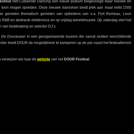
stival
met
Cubanisto Dancing
een nieuw podium toegevoegd waar nieuwe en
 toon mogen spreiden. Deze nieuwe dansvloer biedt plek aan maar liefst 1500
hier genieten thematisch genieten van optredens van o.a. Fort Romeau, Leon
e R&B en abstracte elektronica en op vrijdag wereldmuziek. Op zaterdag viert het
en van beatmaking en selector DJ’s.
t
De Douravaan
in een georganiseerde busreis die vanuit zestien verschillende
Verder biedt DOUR de mogelijkheid te kamperen op de pal naast het festivalterrein
p verwijzen wij naar de
website
van het
DOUR Festival
.