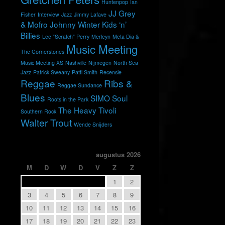
Huntenpop
Ian
JJ Grey
Fisher
Interview
Jazz
Jimmy Lafave
& Mofro
Johnny Winter
Kids ‘n’
Billies
Lee "Scratch" Perry
Merleyn
Meta Dia &
Music Meeting
The Cornerstones
Music Meeting XS
Nashville
Nijmegen
North Sea
Jazz
Patrick Sweany
Patti Smith
Recensie
Reggae
Ribs &
Reggae Sundance
Blues
SIMO
Soul
Roots in the Park
The Heavy
Tivoli
Southern Rock
Walter Trout
Wende Snijders
augustus 2026
M
D
W
D
V
Z
Z
1
2
3
4
5
6
7
8
9
10
11
12
13
14
15
16
17
18
19
20
21
22
23