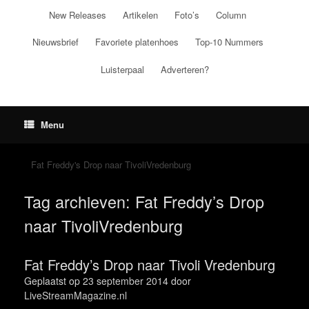
Ga
New Releases
Artikelen
Foto’s
Column
naar
de
Nieuwsbrief
Favoriete platenhoes
Top-10 Nummers
inhoud
Luisterpaal
Adverteren?
Menu
Fat Freddy's Drop naar TivoliVredenburg
Tag archieven:
Fat Freddy’s Drop
naar TivoliVredenburg
Fat Freddy’s Drop naar Tivoli Vredenburg
Geplaatst op
23 september 2014
door
LiveStreamMagazine.nl