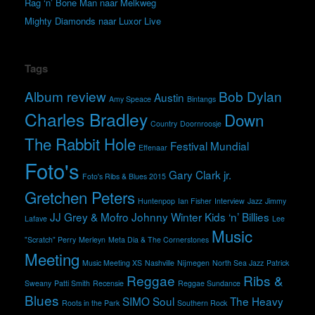
Rag ‘n’ Bone Man naar Melkweg
Mighty Diamonds naar Luxor Live
Tags
Album review
Bob Dylan
Austin
Amy Speace
Bintangs
Charles Bradley
Down
Country
Doornroosje
The Rabbit Hole
Festival Mundial
Effenaar
Foto's
Gary Clark jr.
Foto's Ribs & Blues 2015
Gretchen Peters
Huntenpop
Ian Fisher
Interview
Jazz
Jimmy
JJ Grey & Mofro
Johnny Winter
Kids ‘n’ Billies
Lafave
Lee
Music
"Scratch" Perry
Merleyn
Meta Dia & The Cornerstones
Meeting
Music Meeting XS
Nashville
Nijmegen
North Sea Jazz
Patrick
Reggae
Ribs &
Sweany
Patti Smith
Recensie
Reggae Sundance
Blues
SIMO
Soul
The Heavy
Roots in the Park
Southern Rock