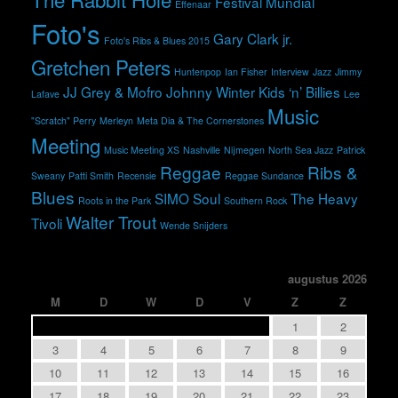
Festival Mundial
Effenaar
Foto's
Gary Clark jr.
Foto's Ribs & Blues 2015
Gretchen Peters
Huntenpop
Ian Fisher
Interview
Jazz
Jimmy
JJ Grey & Mofro
Johnny Winter
Kids ‘n’ Billies
Lafave
Lee
Music
"Scratch" Perry
Merleyn
Meta Dia & The Cornerstones
Meeting
Music Meeting XS
Nashville
Nijmegen
North Sea Jazz
Patrick
Reggae
Ribs &
Sweany
Patti Smith
Recensie
Reggae Sundance
Blues
SIMO
Soul
The Heavy
Roots in the Park
Southern Rock
Walter Trout
Tivoli
Wende Snijders
augustus 2026
M
D
W
D
V
Z
Z
1
2
3
4
5
6
7
8
9
10
11
12
13
14
15
16
17
18
19
20
21
22
23