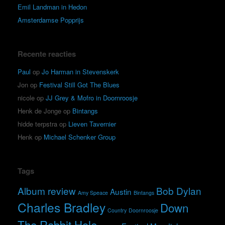
Emil Landman in Hedon
Amsterdamse Popprijs
Recente reacties
Paul
op
Jo Harman in Stevenskerk
Jon
op
Festival Still Got The Blues
nicole
op
JJ Grey & Mofro in Doornroosje
Henk de Jonge
op
Bintangs
hidde terpstra
op
Lieven Tavernier
Henk
op
Michael Schenker Group
Tags
Album review
Bob Dylan
Austin
Amy Speace
Bintangs
Charles Bradley
Down
Country
Doornroosje
The Rabbit Hole