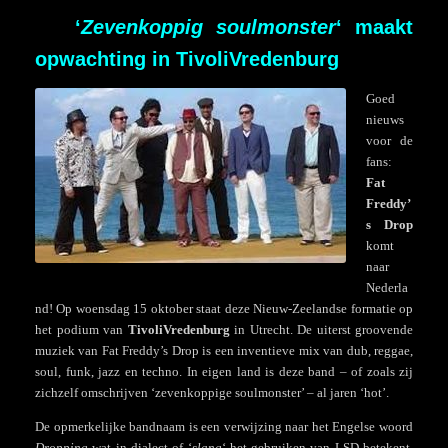
‘
Zevenkoppig soulmonster
‘ maakt
opwachting in TivoliVredenburg
Goed
nieuws
voor de
fans:
Fat
Freddy’
s Drop
komt
naar
Nederla
nd! Op woensdag 15 oktober staat deze Nieuw-Zeelandse formatie op
het podium van
TivoliVredenburg
in Utrecht. De uiterst groovende
muziek van Fat Freddy’s Drop is een inventieve mix van dub, reggae,
soul, funk, jazz en techno. In eigen land is deze band – of zoals zij
zichzelf omschrijven ‘zevenkoppige soulmonster’ – al jaren ‘hot’.
De opmerkelijke bandnaam is een verwijzing naar het Engelse woord
Dropping
wat in dialect of ‘
slang
‘ het gebruiken van LSD betekent.