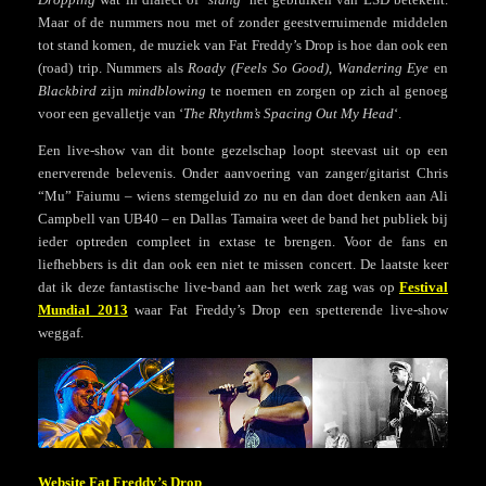
Maar of de nummers nou met of zonder geestverruimende middelen
tot stand komen, de muziek van Fat Freddy’s Drop is hoe dan ook een
(road) trip. Nummers als
Roady (Feels So Good)
,
Wandering Eye
en
Blackbird
zijn
mindblowing
te noemen en zorgen op zich al genoeg
voor een gevalletje van ‘
The Rhythm’s Spacing Out My Head
‘.
Een live-show van dit bonte gezelschap loopt steevast uit op een
enerverende belevenis. Onder aanvoering van zanger/gitarist Chris
“Mu” Faiumu – wiens stemgeluid zo nu en dan doet denken aan Ali
Campbell van UB40 – en Dallas Tamaira weet de band het publiek bij
ieder optreden compleet in extase te brengen. Voor de fans en
liefhebbers is dit dan ook een niet te missen concert. De laatste keer
dat ik deze fantastische live-band aan het werk zag was op
Festival
Mundial 2013
waar Fat Freddy’s Drop een spetterende live-show
weggaf.
Website Fat Freddy’s Drop