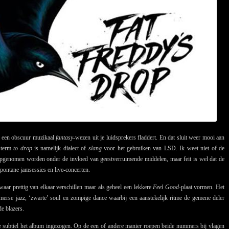
er een obscuur muzikaal
fantasy
-wezen uit je luidsprekers fladdert. En dat sluit weer mooi aan
e term
to drop
is namelijk dialect of
slang
voor het gebruiken van LSD. Ik weet niet of de
opgenomen worden onder de invloed van geestverruimende middelen, maar feit is wel dat de
pontane jamsessies en live-concerten.
aar prettig van elkaar verschillen maar als geheel een lekkere
Feel Good
-plaat vormen. Het
erse jazz, ‘zwarte’ soul en zompige dance waarbij een aanstekelijk ritme de gemene deler
e blazers.
 subtiel het album ingezogen. Op de een of andere manier roepen beide nummers bij vlagen