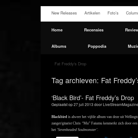
Ga
New Releases
Artikelen
Foto’s
Colum
naar
de
inhoud
Home
Recensies
Revie
Albums
Poppodia
Muzi
Fat Freddy's Drop
Tag archieven:
Fat Freddy
‘Black Bird’- Fat Freddy’s Drop
Geplaatst op
27 juli 2013
door
LiveStreamMagazine
Blackbird
is alweer het vijfde album van deze uit Wellin
zanger/gitarist Chris “Mu” Faiumu kenmerkt zich door een i
het
‘Sevenheaded Soulmonster’
.