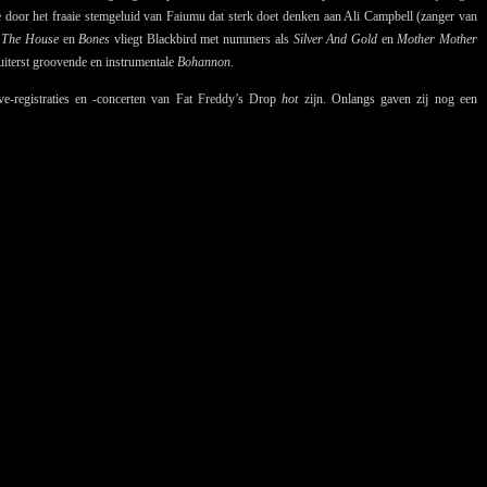
door het fraaie stemgeluid van Faiumu dat sterk doet denken aan Ali Campbell (zanger van
 The House
en
Bones
vliegt Blackbird met nummers als
Silver And Gold
en
Mother Mother
 uiterst groovende en instrumentale
Bohannon
.
ve-registraties en -concerten van Fat Freddy’s Drop
hot
zijn. Onlangs gaven zij nog een