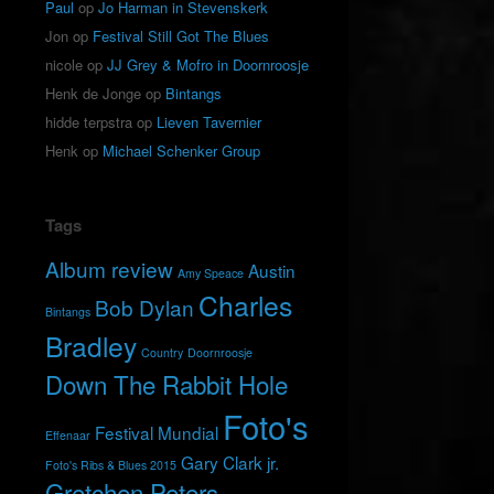
Paul
op
Jo Harman in Stevenskerk
Jon
op
Festival Still Got The Blues
nicole
op
JJ Grey & Mofro in Doornroosje
Henk de Jonge
op
Bintangs
hidde terpstra
op
Lieven Tavernier
Henk
op
Michael Schenker Group
Tags
Album review
Austin
Amy Speace
Charles
Bob Dylan
Bintangs
Bradley
Country
Doornroosje
Down The Rabbit Hole
Foto's
Festival Mundial
Effenaar
Gary Clark jr.
Foto's Ribs & Blues 2015
Gretchen Peters