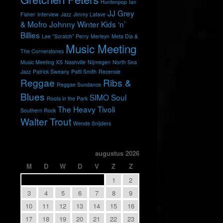
Huntenpop
Ian
JJ Grey
Fisher
Interview
Jazz
Jimmy Lafave
& Mofro
Johnny Winter
Kids ‘n’
Billies
Lee "Scratch" Perry
Merleyn
Meta Dia &
Music Meeting
The Cornerstones
Music Meeting XS
Nashville
Nijmegen
North Sea
Jazz
Patrick Sweany
Patti Smith
Recensie
Reggae
Ribs &
Reggae Sundance
Blues
SIMO
Soul
Roots in the Park
The Heavy
Tivoli
Southern Rock
Walter Trout
Wende Snijders
augustus 2026
M
D
W
D
V
Z
Z
1
2
3
4
5
6
7
8
9
10
11
12
13
14
15
16
17
18
19
20
21
22
23