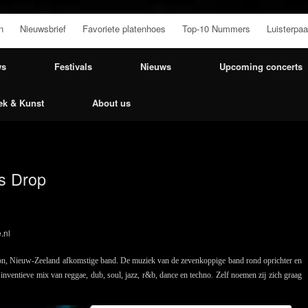
n
Nieuwsbrief
Favoriete platenhoes
Top-10 Nummers
Luisterpaa
ws
Festivals
Nieuws
Upcoming concerts
ek & Kunst
About us
’s Drop
.nl
gton, Nieuw-Zeeland afkomstige band. De muziek van de zevenkoppige band rond oprichter en
nventieve mix van reggae, dub, soul, jazz, r&b, dance en techno. Zelf noemen zij zich graag