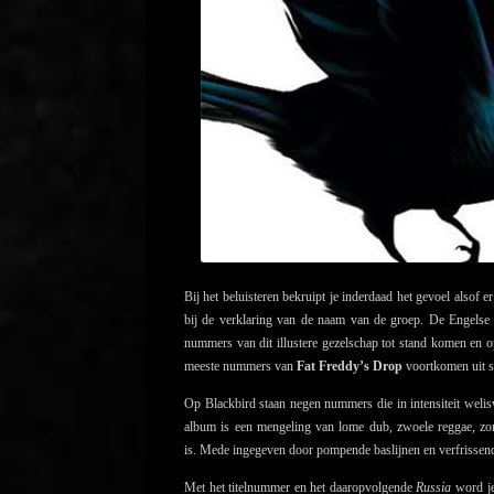
Bij het beluisteren bekruipt je inderdaad het gevoel alsof 
bij de verklaring van de naam van de groep. De Engels
nummers van dit illustere gezelschap tot stand komen en 
meeste nummers van
Fat Freddy’s Drop
voortkomen uit s
Op Blackbird staan negen nummers die in intensiteit welisw
album is een mengeling van lome dub, zwoele reggae, zom
is. Mede ingegeven door pompende baslijnen en verfrissend
Met het titelnummer en het daaropvolgende
Russia
word je