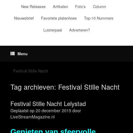
Ga
New Releases
Artikelen
Foto’s
Column
naar
de
Nieuwsbrief
Favoriete platenhoes
Top-10 Nummers
inhoud
Luisterpaal
Adverteren?
Menu
Festival Stille Nacht
Tag archieven:
Festival Stille Nacht
Festival Stille Nacht Lelystad
Geplaatst op
20 december 2015
door
LiveStreamMagazine.nl
Genieten van sfeervolle