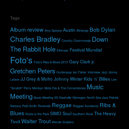
Tags
Album review
Bob Dylan
Austin
Amy Speace
Bintangs
Charles Bradley
Down
Country
Doornroosje
The Rabbit Hole
Festival Mundial
Effenaar
Foto's
Gary Clark jr.
Foto's Ribs & Blues 2015
Gretchen Peters
Huntenpop
Ian Fisher
Interview
Jazz
Jimmy
JJ Grey & Mofro
Johnny Winter
Kids ‘n’ Billies
Lafave
Lee
Music
"Scratch" Perry
Merleyn
Meta Dia & The Cornerstones
Meeting
Music Meeting XS
Nashville
Nijmegen
North Sea Jazz
Patrick
Reggae
Ribs &
Sweany
Patti Smith
Recensie
Reggae Sundance
Blues
SIMO
Soul
The Heavy
Roots in the Park
Southern Rock
Walter Trout
Tivoli
Wende Snijders