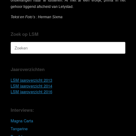
onbevangen naar te luisteren. Al met al een vrolijk, prima in het
gehoor liggend afscheid van Lelystad.
Tekst en Foto’s : Herman Sixma
Zoek op LSM
Zoeken
naar:
Jaaroverzichten
LSM jaaroverzicht 2013
LSM jaaroverzicht 2014
LSM jaaroverzicht 2016
Interviews:
Magna Carta
Tangarine