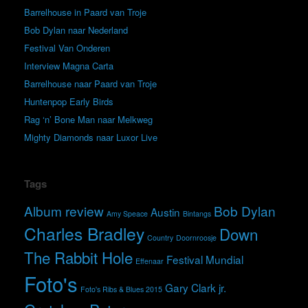
Barrelhouse in Paard van Troje
Bob Dylan naar Nederland
Festival Van Onderen
Interview Magna Carta
Barrelhouse naar Paard van Troje
Huntenpop Early Birds
Rag ‘n’ Bone Man naar Melkweg
Mighty Diamonds naar Luxor Live
Tags
Album review
Bob Dylan
Austin
Amy Speace
Bintangs
Charles Bradley
Down
Country
Doornroosje
The Rabbit Hole
Festival Mundial
Effenaar
Foto's
Gary Clark jr.
Foto's Ribs & Blues 2015