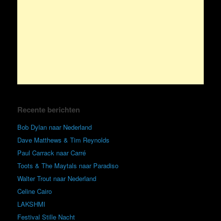
Recente berichten
Bob Dylan naar Nederland
Dave Matthews & Tim Reynolds
Paul Carrack naar Carré
Toots & The Maytals naar Paradiso
Walter Trout naar Nederland
Celine Cairo
LAKSHMI
Festival Stille Nacht