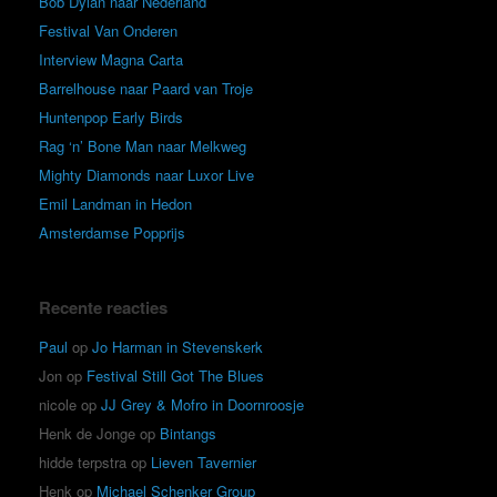
Bob Dylan naar Nederland
Festival Van Onderen
Interview Magna Carta
Barrelhouse naar Paard van Troje
Huntenpop Early Birds
Rag ‘n’ Bone Man naar Melkweg
Mighty Diamonds naar Luxor Live
Emil Landman in Hedon
Amsterdamse Popprijs
Recente reacties
Paul
op
Jo Harman in Stevenskerk
Jon
op
Festival Still Got The Blues
nicole
op
JJ Grey & Mofro in Doornroosje
Henk de Jonge
op
Bintangs
hidde terpstra
op
Lieven Tavernier
Henk
op
Michael Schenker Group