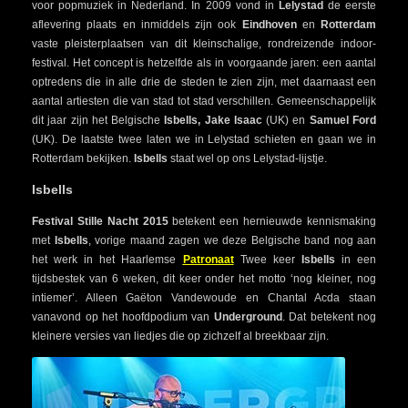
voor popmuziek in Nederland. In 2009 vond in
Lelystad
de eerste
aflevering plaats en inmiddels zijn ook
Eindhoven
en
Rotterdam
vaste pleisterplaatsen van dit kleinschalige, rondreizende indoor-
festival. Het concept is hetzelfde als in voorgaande jaren: een aantal
optredens die in alle drie de steden te zien zijn, met daarnaast een
aantal artiesten die van stad tot stad verschillen. Gemeenschappelijk
dit jaar zijn het Belgische
Isbells, Jake Isaac
(UK) en
Samuel Ford
(UK). De laatste twee laten we in Lelystad schieten en gaan we in
Rotterdam bekijken.
Isbells
staat wel op ons Lelystad-lijstje.
Isbells
Festival Stille Nacht 2015
betekent een hernieuwde kennismaking
met
Isbells
, vorige maand zagen we deze Belgische band nog aan
het werk in het Haarlemse
Patronaat
Twee keer
Isbells
in een
tijdsbestek van 6 weken, dit keer onder het motto ‘nog kleiner, nog
intiemer’. Alleen Gaëton Vandewoude en Chantal Acda staan
vanavond op het hoofdpodium van
Underground
. Dat betekent nog
kleinere versies van liedjes die op zichzelf al breekbaar zijn.