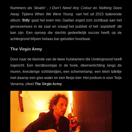
Nummers als
Stoalin’ , I Don’t Need Any Colour
en
Nothing Goes
Away
. Tijdens
When We Were Young
van het uit 2015 daterende
album ‘
Billy
‘ gaat het even mis. Gaëtan ergert zich zichtbaar aan het
geroezemoes in de zaal en vraagt het publiek of het ‘asjeblieft’ stil
kan zijn. Een oproep die slechts gedeeltelijk succes heeft; op de
achtergrond blijven helaas bar-geluiden hoorbaar.
The Virgin Army
Door naar de kleinste van de twee huiskamers die Underground heeft
ingericht. Een kerstboompje in de hoek, sfeerverlichting langs de
muren, kneuterige schilderijtjes, een schemerlamp, een klein tafeltje
met daarop een glas water en een flesje bier. Het podium is voor Teije
Venema, ofwel
The
Virgin Army
.