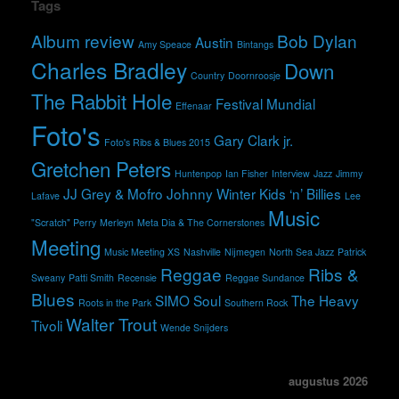
Tags
Album review
Bob Dylan
Austin
Amy Speace
Bintangs
Charles Bradley
Down
Country
Doornroosje
The Rabbit Hole
Festival Mundial
Effenaar
Foto's
Gary Clark jr.
Foto's Ribs & Blues 2015
Gretchen Peters
Huntenpop
Ian Fisher
Interview
Jazz
Jimmy
JJ Grey & Mofro
Johnny Winter
Kids ‘n’ Billies
Lafave
Lee
Music
"Scratch" Perry
Merleyn
Meta Dia & The Cornerstones
Meeting
Music Meeting XS
Nashville
Nijmegen
North Sea Jazz
Patrick
Reggae
Ribs &
Sweany
Patti Smith
Recensie
Reggae Sundance
Blues
SIMO
Soul
The Heavy
Roots in the Park
Southern Rock
Walter Trout
Tivoli
Wende Snijders
augustus 2026