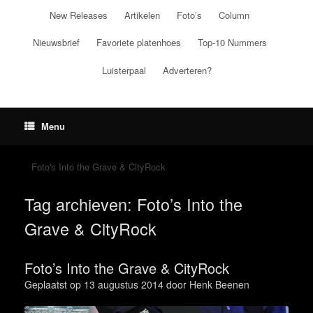
Ga
New Releases
Artikelen
Foto’s
Column
naar
de
Nieuwsbrief
Favoriete platenhoes
Top-10 Nummers
inhoud
Luisterpaal
Adverteren?
Menu
Foto's Into the Grave & CityRock
Tag archieven:
Foto’s Into the
Grave & CityRock
Foto’s Into the Grave & CityRock
Geplaatst op
13 augustus 2014
door
Henk Beenen