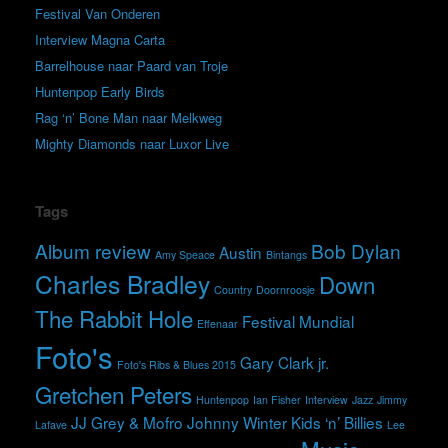
Festival Van Onderen
Interview Magna Carta
Barrelhouse naar Paard van Troje
Huntenpop Early Birds
Rag ‘n’ Bone Man naar Melkweg
Mighty Diamonds naar Luxor Live
Tags
Album review
Bob Dylan
Austin
Amy Speace
Bintangs
Charles Bradley
Down
Country
Doornroosje
The Rabbit Hole
Festival Mundial
Effenaar
Foto's
Gary Clark jr.
Foto's Ribs & Blues 2015
Gretchen Peters
Huntenpop
Ian Fisher
Interview
Jazz
Jimmy
JJ Grey & Mofro
Johnny Winter
Kids ‘n’ Billies
Lafave
Lee