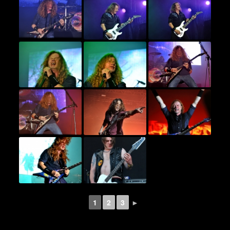
1
2
3
►