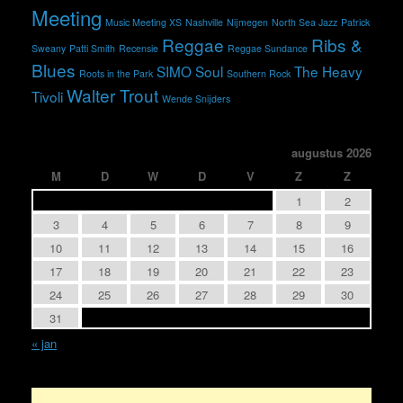
Meeting
Music Meeting XS
Nashville
Nijmegen
North Sea Jazz
Patrick
Reggae
Ribs &
Sweany
Patti Smith
Recensie
Reggae Sundance
Blues
SIMO
Soul
The Heavy
Roots in the Park
Southern Rock
Walter Trout
Tivoli
Wende Snijders
augustus 2026
M
D
W
D
V
Z
Z
1
2
3
4
5
6
7
8
9
10
11
12
13
14
15
16
17
18
19
20
21
22
23
24
25
26
27
28
29
30
31
« jan