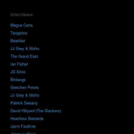
Interviews:
Magna Carta
Tangarine
Bewilder
JJ Grey & Mofro
The Grand East
Ian Fisher
JD Simo
Bintangs
Gretchen Peters
JJ Grey & Mofro
Patrick Sweany
David Hillyard (The Slackers)
Heartless Bastards
Jaimi Faulkner
Jimmy LaFave