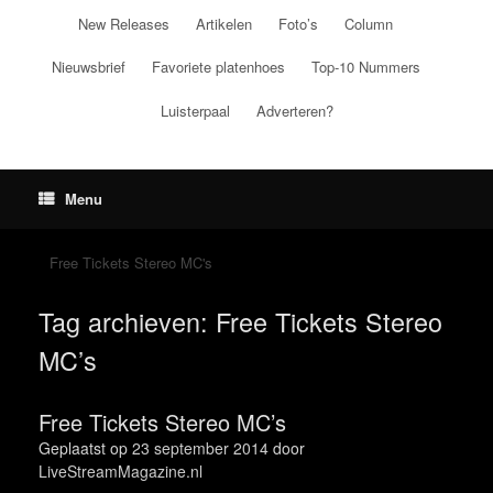
Ga
New Releases
Artikelen
Foto’s
Column
naar
de
Nieuwsbrief
Favoriete platenhoes
Top-10 Nummers
inhoud
Luisterpaal
Adverteren?
Menu
Free Tickets Stereo MC's
Tag archieven:
Free Tickets Stereo
MC’s
Free Tickets Stereo MC’s
Geplaatst op
23 september 2014
door
LiveStreamMagazine.nl