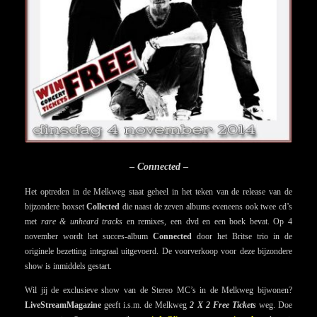
–
Connected
–
Het optreden in de Melkweg staat geheel in het teken van de release van de
bijzondere boxset
Collected
die naast de zeven albums eveneens ook twee cd’s
met
rare & unheard tracks
en remixes, een dvd en een boek bevat. Op 4
november wordt het succes-album
Connected
door het Britse trio in de
originele bezetting integraal uitgevoerd. De voorverkoop voor deze bijzondere
show is inmiddels gestart.
Wil jij de exclusieve show van de Stereo MC’s in de Melkweg bijwonen?
LiveStreamMagazine
geeft i.s.m. de Melkweg
2 X 2 Free Tickets
weg. Doe