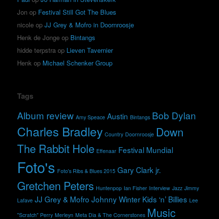
Jon
op
Festival Still Got The Blues
nicole
op
JJ Grey & Mofro in Doornroosje
Henk de Jonge
op
Bintangs
hidde terpstra
op
Lieven Tavernier
Henk
op
Michael Schenker Group
Tags
Album review
Bob Dylan
Austin
Amy Speace
Bintangs
Charles Bradley
Down
Country
Doornroosje
The Rabbit Hole
Festival Mundial
Effenaar
Foto's
Gary Clark jr.
Foto's Ribs & Blues 2015
Gretchen Peters
Huntenpop
Ian Fisher
Interview
Jazz
Jimmy
JJ Grey & Mofro
Johnny Winter
Kids ‘n’ Billies
Lafave
Lee
Music
"Scratch" Perry
Merleyn
Meta Dia & The Cornerstones