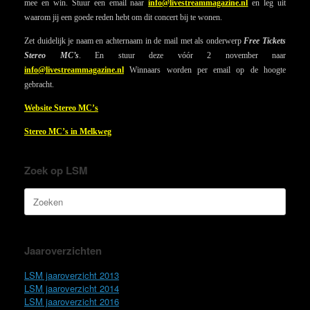
mee en win. Stuur een email naar
info@livestreammagazine.nl
en leg uit
waarom jij een goede reden hebt om dit concert bij te wonen.
Zet duidelijk je naam en achternaam in de mail met als onderwerp
Free Tickets
Stereo MC’s
. En stuur deze vóór 2 november naar
info@livestreammagazine.nl
Winnaars worden per email op de hoogte
gebracht.
Website Stereo MC’s
Stereo MC’s in Melkweg
Zoek op LSM
Zoeken
naar:
Jaaroverzichten
LSM jaaroverzicht 2013
LSM jaaroverzicht 2014
LSM jaaroverzicht 2016