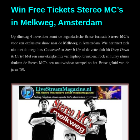
Win Free Tickets Stereo MC’s
in Melkweg, Amsterdam
Op dinsdag 4 november komt de legendarische Britse formatie
Stereo MC’s
voor een exclusieve show naar de
Melkweg
in Amsterdam. Wie herinnert zich
niet niet de mega-hits
Connected
en
Step It Up
of de vette club-hit
Deep Down
& Dirty
? Met een aanstekelijke mix van hiphop, breakbeat, rock en funky ritmes
drukten de Stereo MC’s een onuitwisbaar stempel op het Britse geluid van de
jaren ’90.