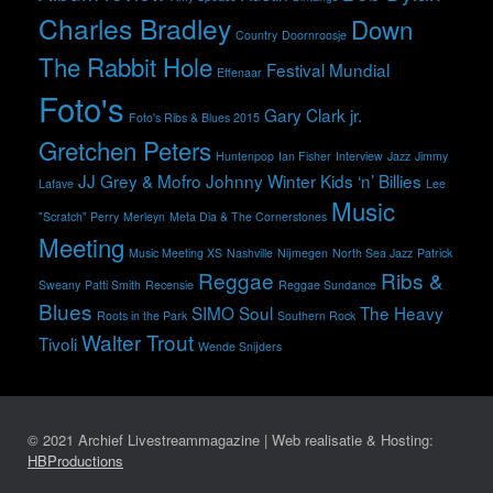
Charles Bradley
Down
Country
Doornroosje
The Rabbit Hole
Festival Mundial
Effenaar
Foto's
Gary Clark jr.
Foto's Ribs & Blues 2015
Gretchen Peters
Huntenpop
Ian Fisher
Interview
Jazz
Jimmy
JJ Grey & Mofro
Johnny Winter
Kids ‘n’ Billies
Lafave
Lee
Music
"Scratch" Perry
Merleyn
Meta Dia & The Cornerstones
Meeting
Music Meeting XS
Nashville
Nijmegen
North Sea Jazz
Patrick
Reggae
Ribs &
Sweany
Patti Smith
Recensie
Reggae Sundance
Blues
SIMO
Soul
The Heavy
Roots in the Park
Southern Rock
Walter Trout
Tivoli
Wende Snijders
© 2021 Archief Livestreammagazine | Web realisatie & Hosting:
HBProductions