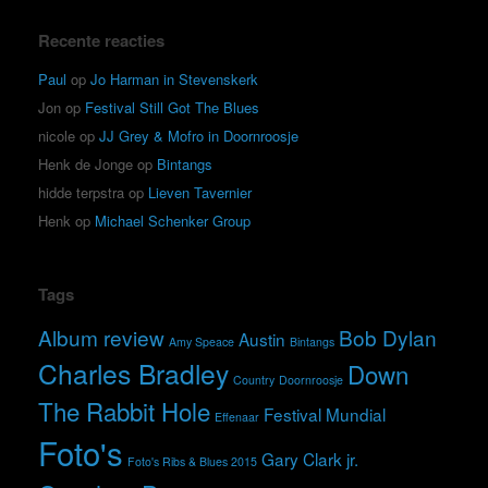
Recente reacties
Paul
op
Jo Harman in Stevenskerk
Jon
op
Festival Still Got The Blues
nicole
op
JJ Grey & Mofro in Doornroosje
Henk de Jonge
op
Bintangs
hidde terpstra
op
Lieven Tavernier
Henk
op
Michael Schenker Group
Tags
Album review
Bob Dylan
Austin
Amy Speace
Bintangs
Charles Bradley
Down
Country
Doornroosje
The Rabbit Hole
Festival Mundial
Effenaar
Foto's
Gary Clark jr.
Foto's Ribs & Blues 2015