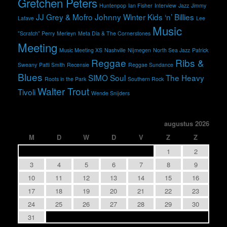
Gretchen Peters
Huntenpop
Ian Fisher
Interview
Jazz
Jimmy
JJ Grey & Mofro
Johnny Winter
Kids ‘n’ Billies
Lafave
Lee
Music
"Scratch" Perry
Merleyn
Meta Dia & The Cornerstones
Meeting
Music Meeting XS
Nashville
Nijmegen
North Sea Jazz
Patrick
Reggae
Ribs &
Sweany
Patti Smith
Recensie
Reggae Sundance
Blues
SIMO
Soul
The Heavy
Roots in the Park
Southern Rock
Walter Trout
Tivoli
Wende Snijders
augustus 2026
M
D
W
D
V
Z
Z
1
2
3
4
5
6
7
8
9
10
11
12
13
14
15
16
17
18
19
20
21
22
23
24
25
26
27
28
29
30
31