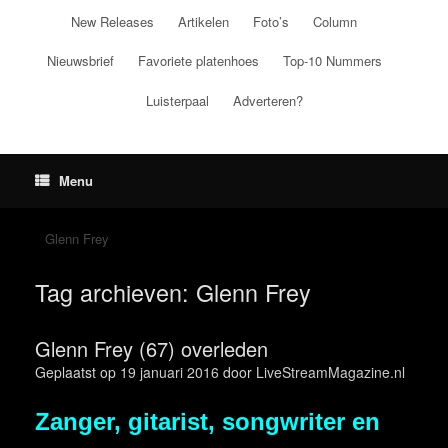
Ga
New Releases
Artikelen
Foto’s
Column
naar
de
Nieuwsbrief
Favoriete platenhoes
Top-10 Nummers
inhoud
Luisterpaal
Adverteren?
Menu
Glenn Frey
Tag archieven:
Glenn Frey
Glenn Frey (67) overleden
Geplaatst op
19 januari 2016
door
LiveStreamMagazine.nl
Zanger, gitarist, songwriter en