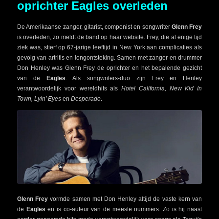
oprichter Eagles overleden
De Amerikaanse zanger, gitarist, componist en songwriter
Glenn Frey
is overleden, zo meldt de band op haar website. Frey, die al enige tijd
ziek was, stierf op 67-jarige leeftijd in New York aan complicaties als
gevolg van artritis en longontsteking. Samen met zanger en drummer
Don Henley was Glenn Frey de oprichter en het bepalende gezicht
van de
Eagles
. Als songwriters-duo zijn Frey en Henley
verantwoordelijk voor wereldhits als
Hotel California, New Kid In
Town, Lyin’ Eyes
en
Desperado
.
Glenn Frey
vormde samen met Don Henley altijd de vaste kern van
de
Eagles
en is co-auteur van de meeste nummers. Zo is hij naast