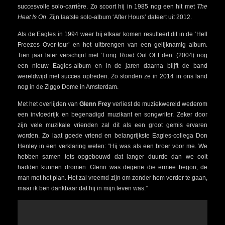
succesvolle solo-carrière. Zo scoort hij in 1985 nog een hit met
The
Heat Is On
. Zijn laatste solo-album ‘After Hours’ dateert uit 2012.
Als de Eagles in 1994 weer bij elkaar komen resulteert dit in de ‘Hell
Freezes Over-tour’ en het uitbrengen van een gelijknamig album.
Tien jaar later verschijnt met ‘Long Road Out Of Eden’ (2004) nog
een nieuw Eagles-album en in de jaren daarna blijft de band
wereldwijd met succes optreden. Zo stonden ze in 2014 in ons land
nog in de Ziggo Dome in Amsterdam.
Met het overlijden van
Glenn Frey
verliest de muziekwereld wederom
een invloedrijk en begenadigd muzikant en songwriter. Zeker door
zijn vele muzikale vrienden zal dit als een groot gemis ervaren
worden. Zo laat goede vriend en belangrijkste Eagles-collega Don
Henley in een verklaring weten: “Hij was als een broer voor me. We
hebben samen iets opgebouwd dat langer duurde dan we ooit
hadden kunnen dromen. Glenn was degene die ermee begon, de
man met het plan. Het zal vreemd zijn om zonder hem verder te gaan,
maar ik ben dankbaar dat hij in mijn leven was.”