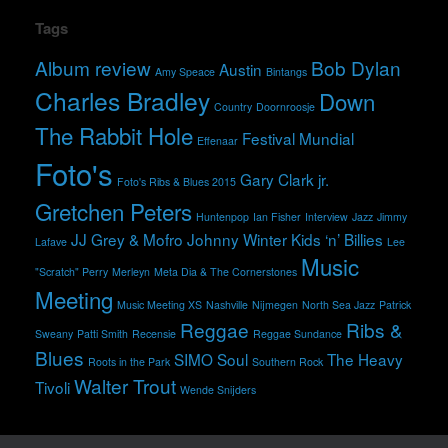
Tags
Album review
Bob Dylan
Austin
Amy Speace
Bintangs
Charles Bradley
Down
Country
Doornroosje
The Rabbit Hole
Festival Mundial
Effenaar
Foto's
Gary Clark jr.
Foto's Ribs & Blues 2015
Gretchen Peters
Huntenpop
Ian Fisher
Interview
Jazz
Jimmy
JJ Grey & Mofro
Johnny Winter
Kids ‘n’ Billies
Lafave
Lee
Music
"Scratch" Perry
Merleyn
Meta Dia & The Cornerstones
Meeting
Music Meeting XS
Nashville
Nijmegen
North Sea Jazz
Patrick
Reggae
Ribs &
Sweany
Patti Smith
Recensie
Reggae Sundance
Blues
SIMO
Soul
The Heavy
Roots in the Park
Southern Rock
Walter Trout
Tivoli
Wende Snijders