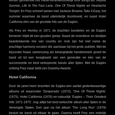
eerder genoemde hits mede-verantwoordelijk voor songs als
Tequila
Sunrise, Life In The Fast Lane, One Of These Nights
en
Heartache
Tonight
. En Frey schreef samen met Jackson Browne
Take It Easy
, het
nummer waarmee de band uiteindelijk doorbreekt, en naast
Hotel
California
één van de grootste hits van de Eagles.
Als Frey en Henley in 1971 de krachten bundelen en de Eagles
formeren blijkt dit een gouden greep. Naast de inventieve en destijds
baanbrekende mix van country en rock zijn het met name de
prachtige harmony-vocalen die aanslaan bij het grote publiek. Met de
bijzonder fraaie samenzang als belangrijkste handelsmerk groeit de
band uit tot een boegbeeld van een generatie en één van de
succesvolste en best verkopende bands aller tijden. Met de Eagles
ontving Frey maar liefst zes Grammy Awards.
Hotel California
Door de jaren heen brachten de Eagles een aantal gedenkwaardige
albums uit waaronder ‘Desperado’ (1973), ‘One Of These Nights’
(1975), Hotel California (1976) en natuurlijk ‘Eagles – Their Greatest
Hits 1971-1975’, nog altijd het best verkochte album aller tijden in de
Verenigde Staten. Een jaar na het album ‘The Long Run’ (1979)
besluit de band uit elkaar te gaan. Daarna heeft Frey een redelijk