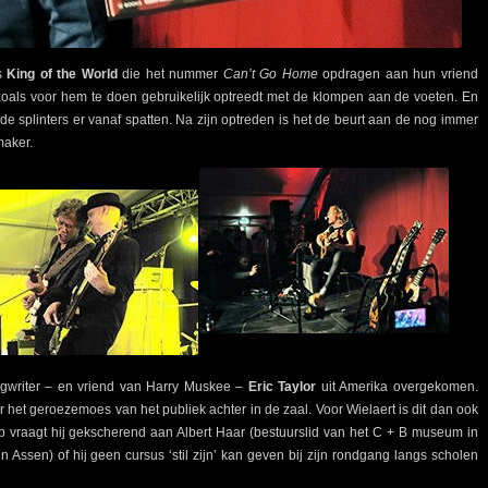
’s
King of the World
die het nummer
Can’t Go Home
opdragen aan hun vriend
oals voor hem te doen gebruikelijk optreedt met de klompen aan de voeten. En
de splinters er vanaf spatten. Na zijn optreden is het de beurt aan de nog immer
aker.
ngwriter – en vriend van Harry Muskee –
Eric Taylor
uit Amerika overgekomen.
 het geroezemoes van het publiek achter in de zaal. Voor Wielaert is dit dan ook
oop vraagt hij gekscherend aan Albert Haar (bestuurslid van het C + B museum in
n Assen) of hij geen cursus ‘stil zijn’ kan geven bij zijn rondgang langs scholen