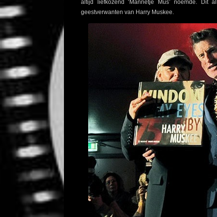
altijd liefkozend ‘Mannetje Mus’ noemde. Dit
geestverwanten van Harry Muskee.