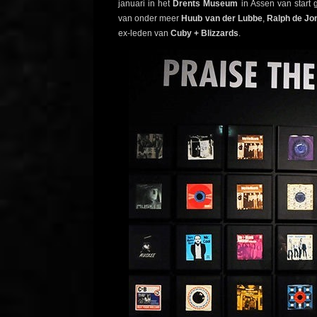
januari in het
Drents Museum
in Assen van start 
van onder meer
Huub van der Lubbe
,
Ralph de Jo
ex-leden van
Cuby + Blizzards
.