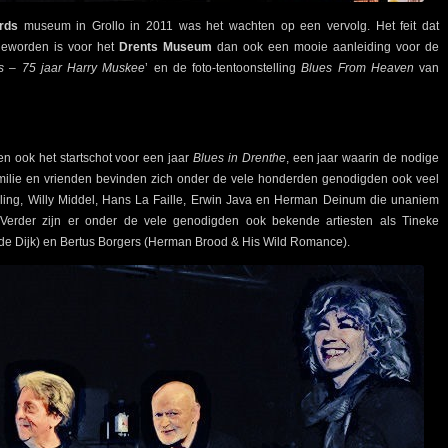
rds
museum in Grollo in 2011 was het wachten op een vervolg. Het feit dat
geworden is voor het
Drents Museum
dan ook een mooie aanleiding voor de
 – 75 jaar Harry Muskee
’ en de foto-tentoonstelling
Blues From Heaven
van
 ook het startschot voor een jaar
Blues in Drenthe
, een jaar waarin de nodige
milie en vrienden bevinden zich onder de vele honderden genodigden ook veel
ling, Willy Middel, Hans La Faille, Erwin Java en Herman Deinum die unaniem
. Verder zijn er onder de vele genodigden ook bekende artiesten als Tineke
e Dijk) en Bertus Borgers (Herman Brood & His Wild Romance).