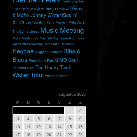
Huntenpop
Ian
JJ Grey
Fisher
Interview
Jazz
Jimmy Lafave
& Mofro
Johnny Winter
Kids ‘n’
Billies
Lee "Scratch" Perry
Merleyn
Meta Dia &
Music Meeting
The Cornerstones
Music Meeting XS
Nashville
Nijmegen
North Sea
Jazz
Patrick Sweany
Patti Smith
Recensie
Reggae
Ribs &
Reggae Sundance
Blues
SIMO
Soul
Roots in the Park
The Heavy
Tivoli
Southern Rock
Walter Trout
Wende Snijders
augustus 2026
M
D
W
D
V
Z
Z
1
2
3
4
5
6
7
8
9
10
11
12
13
14
15
16
17
18
19
20
21
22
23