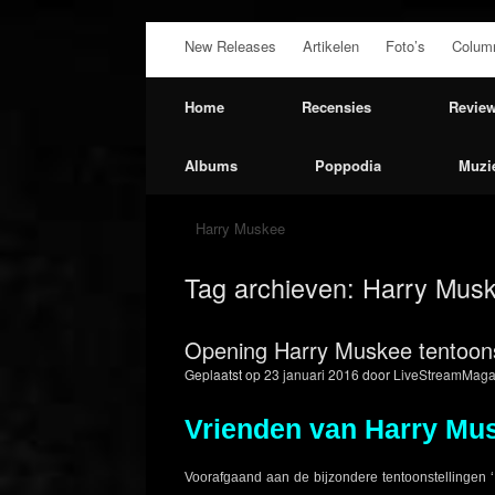
Ga
New Releases
Artikelen
Foto’s
Colum
naar
de
inhoud
Home
Recensies
Revie
Albums
Poppodia
Muzi
Harry Muskee
Tag archieven:
Harry Mus
Opening Harry Muskee tentoons
Geplaatst op
23 januari 2016
door
LiveStreamMaga
Vrienden van Harry Mu
Voorafgaand aan de bijzondere tentoonstellingen ‘