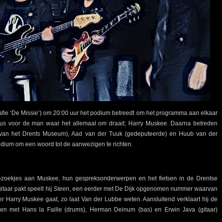
rafie ‘De Missie’) om 20:00 uur het podium betreedt om het programma aan elkaar
laus voor de man waar het allemaal om draait; Harry Muskee. Daarna betreden
r van het Drents Museum), Aad van der Tuuk (gedeputeerde) en Huub van der
dium om een woord tot de aanwezigen te richten.
bezoekjes aan Muskee, hun gespreksonderwerpen en het fietsen in de Drentse
taar pakt speelt hij
Steen
, een eerder met De Dijk opgenomen nummer waarvan
 over Harry Muskee gaat, zo laat Van der Lubbe weten. Aansluitend verklaart hij de
en met Hans la Faille (drums), Herman Deinum (bas) en Erwin Java (gitaar)