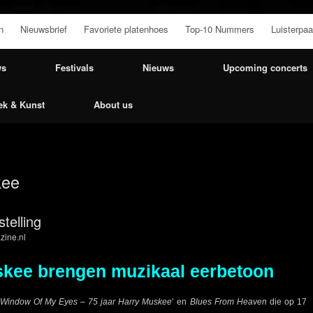
n
Nieuwsbrief
Favoriete platenhoes
Top-10 Nummers
Luisterpaa
ws
Festivals
Nieuws
Upcoming concerts
ek & Kunst
About us
kee
telling
zine.nl
skee brengen muzikaal eerbetoon
Window Of My Eyes – 75 jaar Harry Muskee
’ en
Blues From Heaven
die op 17