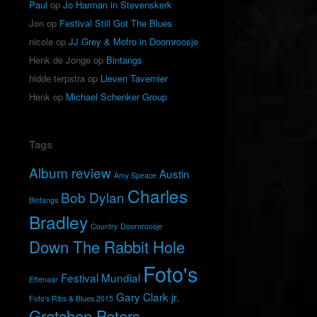
Paul
op
Jo Harman in Stevenskerk
Jon
op
Festival Still Got The Blues
nicole
op
JJ Grey & Mofro in Doornroosje
Henk de Jonge
op
Bintangs
hidde terpstra
op
Lieven Tavernier
Henk
op
Michael Schenker Group
Tags
Album review
Austin
Amy Speace
Charles
Bob Dylan
Bintangs
Bradley
Country
Doornroosje
Down The Rabbit Hole
Foto's
Festival Mundial
Effenaar
Gary Clark jr.
Foto's Ribs & Blues 2015
Gretchen Peters