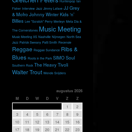
Huntenpop
Ian
JJ Grey
Fisher
Interview
Jazz
Jimmy Lafave
& Mofro
Johnny Winter
Kids ‘n’
Billies
Lee "Scratch" Perry
Merleyn
Meta Dia &
Music Meeting
The Cornerstones
Music Meeting XS
Nashville
Nijmegen
North Sea
Jazz
Patrick Sweany
Patti Smith
Recensie
Reggae
Ribs &
Reggae Sundance
Blues
SIMO
Soul
Roots in the Park
The Heavy
Tivoli
Southern Rock
Walter Trout
Wende Snijders
augustus 2026
M
D
W
D
V
Z
Z
1
2
3
4
5
6
7
8
9
10
11
12
13
14
15
16
17
18
19
20
21
22
23