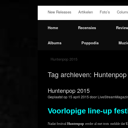
Ga
New Releases
Artikelen
Foto’s
Colum
naar
de
inhoud
Home
Recensies
Revie
Albums
Poppodia
Muzi
Huntenpop 2015
Tag archieven:
Huntenpop
Huntenpop 2015
Geplaatst op
15 april 2015
door
LiveStreamMagazin
Voorlopige line-up fes
Nadat festival
Huntenpop
eerder al met trots meldde dat
U