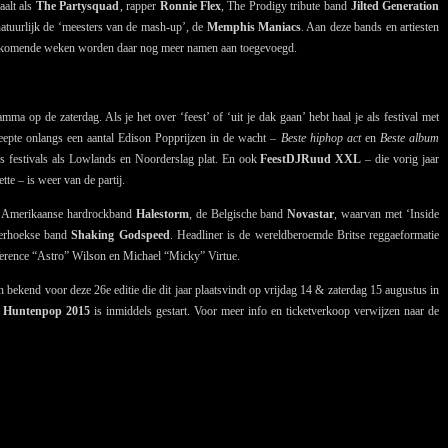
aalt als
The Partysquad
, rapper
Ronnie Flex
, The Prodigy tribute band
Jilted Generation
natuurlijk de ‘meesters van de mash-up’, de
Memphis Maniacs
. Aan deze bands en artiesten
de komende weken worden daar nog meer namen aan toegevoegd.
ma op de zaterdag. Als je het over ‘feest’ of ‘uit je dak gaan’ hebt haal je als festival met
sleepte onlangs een aantal Edison Popprijzen in de wacht –
Beste hiphop act
en
Beste album
s festivals als Lowlands en Noorderslag plat. En ook
FeestDJRuud XXL
– die vorig jaar
tte – is weer van de partij.
 de Amerikaanse hardrockband
Halestorm
, de Belgische band
Novastar
, waarvan met ‘Inside
terhoekse band
Shaking Godspeed
. Headliner is de wereldberoemde Britse reggaeformatie
Terence “Astro” Wilson en Michael “Micky” Virtue.
bekend voor deze 26e editie die dit jaar plaatsvindt op vrijdag 14 & zaterdag 15 augustus in
r
Huntenpop 2015
is inmiddels gestart. Voor meer info en ticketverkoop verwijzen naar de