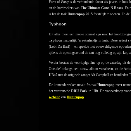
Feest of
Party
is de verbindende factor als je acts in huis h
en de hardrockers van
The Ultimate Guns N Roses
. En 
is het de taak
Huntenpop 2015
feestelijk te openen. En 
Typhoon
Dit alles moet een mooie opmaat zijn naar het hoofdprogram
Typhoon
natuurlijk ’n zekerheidje in huis. Deze artiest 
(Lobi Da Basi) – en speelde met overweldigende optreden
tijdens de openingsavond de tent nog volledig op zijn kop ze
Verder bestaat de voorlopige line-up op de zaterdag uit
Outside’ onlangs een nieuw album verscheen, en de Ach
UB40
met de originele zanger Ali Campbell en bandleden 
De komende weken maakt festival
Huntenpop
meer namen 
het vertrouwde
DRU Park
in Ulft. De voorverkoop voo
website
van
Huntenpop
.