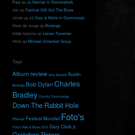
Paul
op
Jo Harman in Stevenskerk
Jon
op
Festival Still Got The Blues
nicole
op
JJ Grey & Mofro in Doornroosje
Henk de Jonge
op
Bintangs
hidde terpstra
op
Lieven Tavernier
Henk
op
Michael Schenker Group
Tags
Album review
Austin
Amy Speace
Charles
Bob Dylan
Bintangs
Bradley
Country
Doornroosje
Down The Rabbit Hole
Foto's
Festival Mundial
Effenaar
Gary Clark jr.
Foto's Ribs & Blues 2015
Gretchen Peters