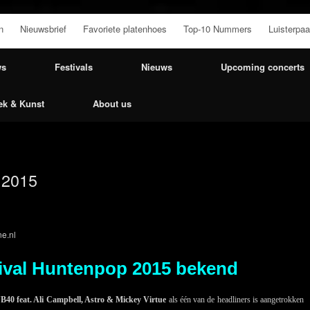
n
Nieuwsbrief
Favoriete platenhoes
Top-10 Nummers
Luisterpaa
ws
Festivals
Nieuws
Upcoming concerts
ek & Kunst
About us
 2015
e.nl
tival Huntenpop 2015 bekend
B40 feat. Ali Campbell, Astro & Mickey Virtue
als één van de headliners is aangetrokken