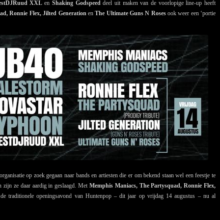
FeestDJRuud XXL
en
Shaking Godspeed
deel uit maken van de voorlopige line-up heeft
d, Ronnie Flex, Jilted Generation
en
The Ultimate Guns N Roses
ook weer een ‘portie
 organisatie op zoek gegaan naar bands en artiesten die er om bekend staan wel een feestje te
 zijn ze daar aardig in geslaagd. Met
Memphis Maniacs, The Partysquad, Ronnie Flex,
de traditionele openingsavond van Huntenpop – dit jaar op vrijdag 14 augustus – nu al