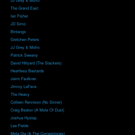
JJ Grey & Mofro
The Grand East
Ian Fisher
JD Simo
Bintangs
Gretchen Peters
JJ Grey & Mofro
Patrick Sweany
David Hillyard (The Slackers)
Heartless Bastards
Jaimi Faulkner
Jimmy LaFave
The Heavy
Colleen Rennison (No Sinner)
Craig Beaton (A Mote Of Dust)
Joshua Hyslop
Lee Fields
Meta Dia (& The Cornerstones)