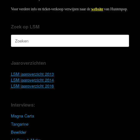
Voor verdere info en ticket-verkoop verwijzen naar de
website
van Huntenpop.
Zoek op LSM
Zoeken
naar:
Jaaroverzichten
LSM jaaroverzicht 2013
LSM jaaroverzicht 2014
LSM jaaroverzicht 2016
Interviews:
Magna Carta
Tangarine
Bewilder