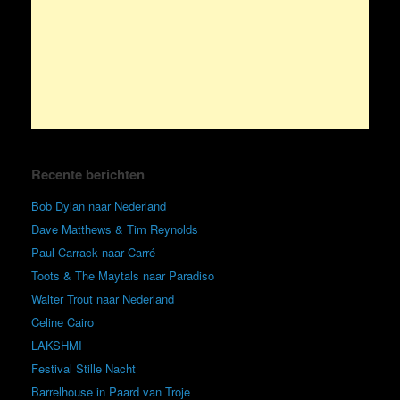
Recente berichten
Bob Dylan naar Nederland
Dave Matthews & Tim Reynolds
Paul Carrack naar Carré
Toots & The Maytals naar Paradiso
Walter Trout naar Nederland
Celine Cairo
LAKSHMI
Festival Stille Nacht
Barrelhouse in Paard van Troje