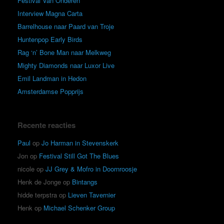
Festival Van Onderen
Interview Magna Carta
Barrelhouse naar Paard van Troje
Huntenpop Early Birds
Rag ‘n’ Bone Man naar Melkweg
Mighty Diamonds naar Luxor Live
Emil Landman in Hedon
Amsterdamse Popprijs
Recente reacties
Paul
op
Jo Harman in Stevenskerk
Jon
op
Festival Still Got The Blues
nicole
op
JJ Grey & Mofro in Doornroosje
Henk de Jonge
op
Bintangs
hidde terpstra
op
Lieven Tavernier
Henk
op
Michael Schenker Group