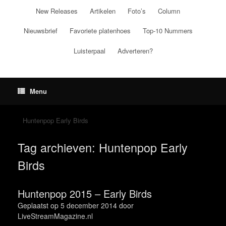
Ga
New Releases
Artikelen
Foto’s
Column
naar
de
Nieuwsbrief
Favoriete platenhoes
Top-10 Nummers
inhoud
Luisterpaal
Adverteren?
Menu
Huntenpop Early Birds
Tag archieven:
Huntenpop Early
Birds
Huntenpop 2015 – Early Birds
Geplaatst op
5 december 2014
door
LiveStreamMagazine.nl