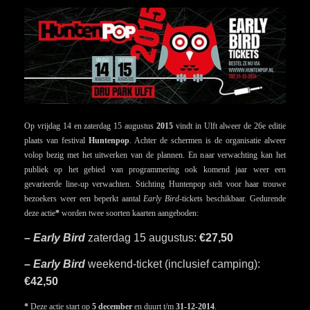
Op vrijdag 14 en zaterdag 15 augustus
2015
vindt in Ulft alweer de 26e editie
plaats van festival
Huntenpop
. Achter de schermen is de organisatie alweer
volop bezig met het uitwerken van de plannen. En naar verwachting kan het
publiek op het gebied van programmering ook komend jaar weer een
gevarieerde line-up verwachten. Stichting Huntenpop stelt voor haar trouwe
bezoekers weer een beperkt aantal
Early Bird
-tickets beschikbaar. Gedurende
deze actie
*
worden twee soorten kaarten aangeboden:
– Early Bird
zaterdag 15 augustus:
€27,50
–
Early Bird
weekend-ticket (inclusief camping):
€42,50
*
Deze actie start op
5 december
en duurt t/m
31-12-2014
.