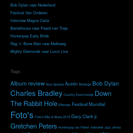
Bob Dylan naar Nederland
Festival Van Onderen
Interview Magna Carta
Barrelhouse naar Paard van Troje
Huntenpop Early Birds
Rag ‘n’ Bone Man naar Melkweg
Mighty Diamonds naar Luxor Live
Tags
Album review
Bob Dylan
Austin
Amy Speace
Bintangs
Charles Bradley
Down
Country
Doornroosje
The Rabbit Hole
Festival Mundial
Effenaar
Foto's
Gary Clark jr.
Foto's Ribs & Blues 2015
Gretchen Peters
Huntenpop
Ian Fisher
Interview
Jazz
Jimmy