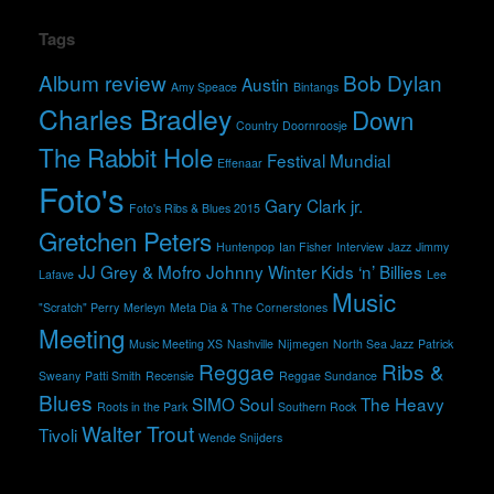
Tags
Album review
Bob Dylan
Austin
Amy Speace
Bintangs
Charles Bradley
Down
Country
Doornroosje
The Rabbit Hole
Festival Mundial
Effenaar
Foto's
Gary Clark jr.
Foto's Ribs & Blues 2015
Gretchen Peters
Huntenpop
Ian Fisher
Interview
Jazz
Jimmy
JJ Grey & Mofro
Johnny Winter
Kids ‘n’ Billies
Lafave
Lee
Music
"Scratch" Perry
Merleyn
Meta Dia & The Cornerstones
Meeting
Music Meeting XS
Nashville
Nijmegen
North Sea Jazz
Patrick
Reggae
Ribs &
Sweany
Patti Smith
Recensie
Reggae Sundance
Blues
SIMO
Soul
The Heavy
Roots in the Park
Southern Rock
Walter Trout
Tivoli
Wende Snijders