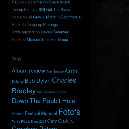
Paul
op
Jo Harman in Stevenskerk
Jon
op
Festival Still Got The Blues
nicole
op
JJ Grey & Mofro in Doornroosje
Henk de Jonge
op
Bintangs
hidde terpstra
op
Lieven Tavernier
Henk
op
Michael Schenker Group
Tags
Album review
Austin
Amy Speace
Charles
Bob Dylan
Bintangs
Bradley
Country
Doornroosje
Down The Rabbit Hole
Foto's
Festival Mundial
Effenaar
Gary Clark jr.
Foto's Ribs & Blues 2015
Gretchen Peters