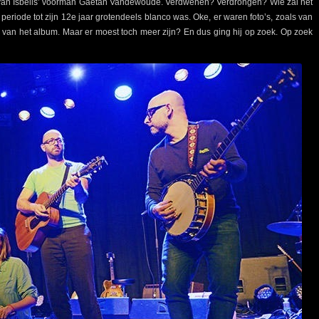
van Isbells’ voorman Gaëtan Vandewoude. Verdwenen? Verdrongen? Wie zal het
riode tot zijn 12e jaar grotendeels blanco was. Oke, er waren foto’s, zoals van
van het album. Maar er moest toch meer zijn? En dus ging hij op zoek. Op zoek