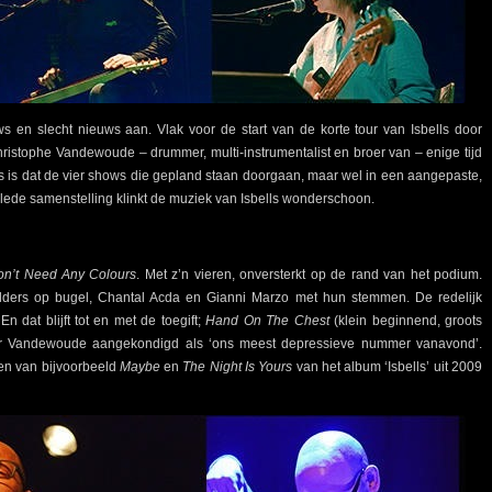
en slecht nieuws aan. Vlak voor de start van de korte tour van Isbells door
istophe Vandewoude – drummer, multi-instrumentalist en broer van – enige tijd
s is dat de vier shows die gepland staan doorgaan, maar wel in een aangepaste,
eklede samenstelling klinkt de muziek van Isbells wonderschoon.
on’t Need Any Colours
. Met z’n vieren, onversterkt op de rand van het podium.
ders op bugel, Chantal Acda en Gianni Marzo met hun stemmen. De redelijk
n dat blijft tot en met de toegift;
Hand On The Chest
(klein beginnend, groots
or Vandewoude aangekondigd als ‘ons meest depressieve nummer vanavond’.
gen van bijvoorbeeld
Maybe
en
The Night Is Yours
van het album ‘Isbells’ uit 2009