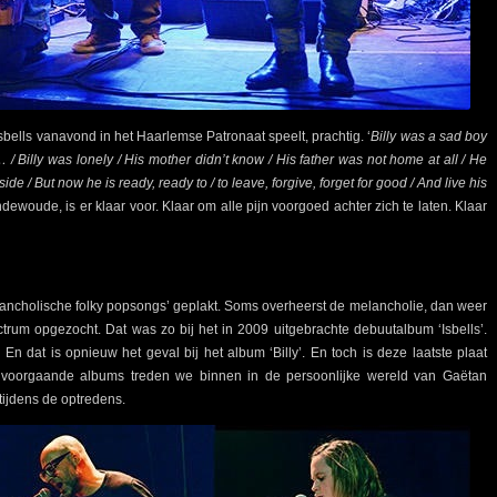
sbells vanavond in het Haarlemse Patronaat speelt, prachtig. ‘
Billy was a sad boy
 / Billy was lonely / His mother didn’t know / His father was not home at all / He
ide / But now he is ready, ready to / to leave, forgive, forget for good / And live his
ndewoude, is er klaar voor. Klaar om alle pijn voorgoed achter zich te laten. Klaar
lancholische folky popsongs’ geplakt. Soms overheerst de melancholie, dan weer
rum opgezocht. Dat was zo bij het in 2009 uitgebrachte debuutalbum ‘Isbells’.
 En dat is opnieuw het geval bij het album ‘Billy’. En toch is deze laatste plaat
de voorgaande albums treden we binnen in de persoonlijke wereld van Gaëtan
tijdens de optredens.