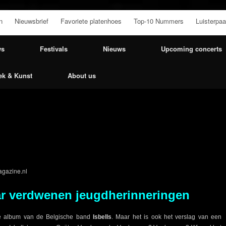
n
Nieuwsbrief
Favoriete platenhoes
Top-10 Nummers
Luisterpaa
ws
Festivals
Nieuws
Upcoming concerts
ek & Kunst
About us
gazine.nl
ar verdwenen jeugdherinneringen
rde album van de Belgische band
Isbells
. Maar het is ook het verslag van een