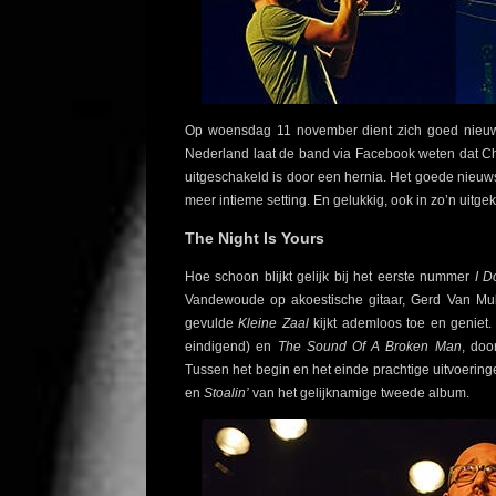
Op woensdag 11 november dient zich goed nieuws 
Nederland laat de band via Facebook weten dat Chr
uitgeschakeld is door een hernia. Het goede nieuw
meer intieme setting. En gelukkig, ook in zo’n uitg
The Night Is Yours
Hoe schoon blijkt gelijk bij het eerste nummer
I D
Vandewoude op akoestische gitaar, Gerd Van Mul
gevulde
Kleine Zaal
kijkt ademloos toe en geniet. E
eindigend) en
The Sound Of A Broken Man
, do
Tussen het begin en het einde prachtige uitvoerin
en
Stoalin’
van het gelijknamige tweede album.