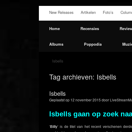
Ga
New Releases
Artikelen
Foto’s
Colum
naar
de
inhoud
Home
Recensies
Revie
Albums
Poppodia
Muzi
Isbells
Tag archieven:
Isbells
Isbells
Geplaatst op
12 november 2015
door
LiveStreamMa
Isbells gaan op zoek na
‘
Billy
’ is de titel van het recent verschenen de