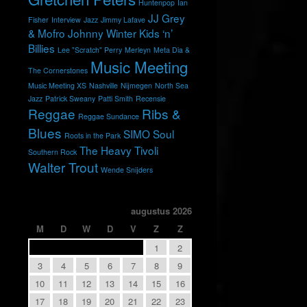
Huntenpop
Ian
JJ Grey
Fisher
Interview
Jazz
Jimmy Lafave
& Mofro
Johnny Winter
Kids ‘n’
Billies
Lee "Scratch" Perry
Merleyn
Meta Dia &
Music Meeting
The Cornerstones
Music Meeting XS
Nashville
Nijmegen
North Sea
Jazz
Patrick Sweany
Patti Smith
Recensie
Reggae
Ribs &
Reggae Sundance
Blues
SIMO
Soul
Roots in the Park
The Heavy
Tivoli
Southern Rock
Walter Trout
Wende Snijders
augustus 2026
M
D
W
D
V
Z
Z
1
2
3
4
5
6
7
8
9
10
11
12
13
14
15
16
17
18
19
20
21
22
23