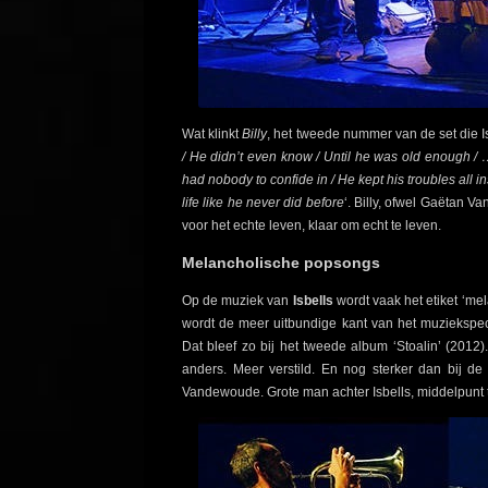
Wat klinkt
Billy
, het tweede nummer van de set die I
/ He didn’t even know / Until he was old enough / …
had nobody to confide in / He kept his troubles all ins
life like he never did before
‘. Billy, ofwel Gaëtan Va
voor het echte leven, klaar om echt te leven.
Melancholische popsongs
Op de muziek van
Isbells
wordt vaak het etiket ‘me
wordt de meer uitbundige kant van het muziekspect
Dat bleef zo bij het tweede album ‘Stoalin’ (2012).
anders. Meer verstild. En nog sterker dan bij 
Vandewoude. Grote man achter Isbells, middelpunt 