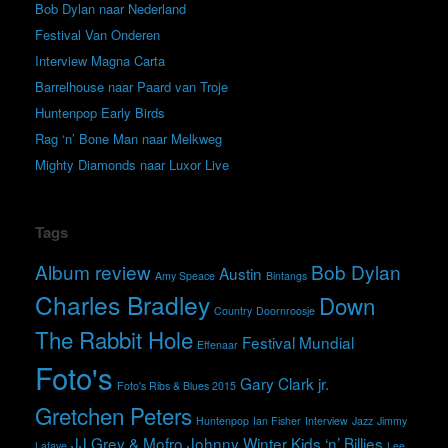
Bob Dylan naar Nederland
Festival Van Onderen
Interview Magna Carta
Barrelhouse naar Paard van Troje
Huntenpop Early Birds
Rag ‘n’ Bone Man naar Melkweg
Mighty Diamonds naar Luxor Live
Tags
Album review
Bob Dylan
Austin
Amy Speace
Bintangs
Charles Bradley
Down
Country
Doornroosje
The Rabbit Hole
Festival Mundial
Effenaar
Foto's
Gary Clark jr.
Foto's Ribs & Blues 2015
Gretchen Peters
Huntenpop
Ian Fisher
Interview
Jazz
Jimmy
JJ Grey & Mofro
Johnny Winter
Kids ‘n’ Billies
Lafave
Lee