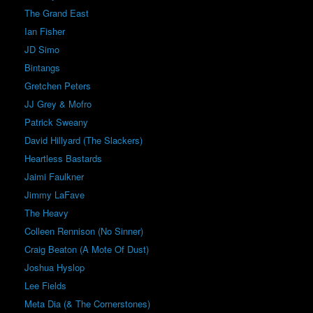
The Grand East
Ian Fisher
JD Simo
Bintangs
Gretchen Peters
JJ Grey & Mofro
Patrick Sweany
David Hillyard (The Slackers)
Heartless Bastards
Jaimi Faulkner
Jimmy LaFave
The Heavy
Colleen Rennison (No Sinner)
Craig Beaton (A Mote Of Dust)
Joshua Hyslop
Lee Fields
Meta Dia (& The Cornerstones)