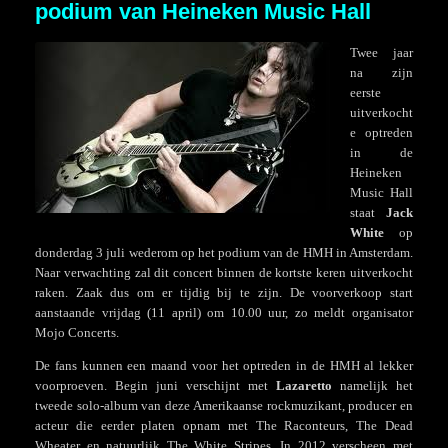
podium van Heineken Music Hall
Twee jaar
na zijn
eerste
uitverkocht
e optreden
in de
Heineken
Music Hall
staat
Jack
White
op
donderdag 3 juli wederom op het podium van de HMH in Amsterdam.
Naar verwachting zal dit concert binnen de kortste keren uitverkocht
raken. Zaak dus om er tijdig bij te zijn. De voorverkoop start
aanstaande vrijdag (11 april) om 10.00 uur, zo meldt organisator
Mojo Concerts.
De fans kunnen een maand voor het optreden in de HMH al lekker
voorproeven. Begin juni verschijnt met
Lazaretto
namelijk het
tweede solo-album van deze Amerikaanse rockmuzikant, producer en
acteur die eerder platen opnam met The Raconteurs, The Dead
Wheater en natuurlijk The White Stripes. In 2012 verscheen met