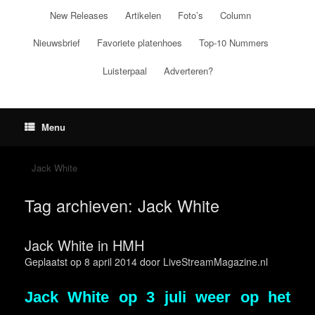
Ga
New Releases
Artikelen
Foto’s
Column
naar
de
Nieuwsbrief
Favoriete platenhoes
Top-10 Nummers
inhoud
Luisterpaal
Adverteren?
Menu
Jack White
Tag archieven:
Jack White
Jack White in HMH
Geplaatst op
8 april 2014
door
LiveStreamMagazine.nl
Jack White op 3 juli weer op het