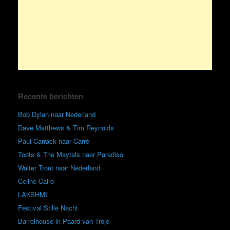
Recente berichten
Bob Dylan naar Nederland
Dave Matthews & Tim Reynolds
Paul Carrack naar Carré
Toots & The Maytals naar Paradiso
Walter Trout naar Nederland
Celine Cairo
LAKSHMI
Festival Stille Nacht
Barrelhouse in Paard van Troje