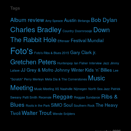
Tags
Album review
Bob Dylan
Austin
Amy Speace
Bintangs
Charles Bradley
Down
Country
Doornroosje
The Rabbit Hole
Festival Mundial
Effenaar
Foto's
Gary Clark jr.
Foto's Ribs & Blues 2015
Gretchen Peters
Huntenpop
Ian Fisher
Interview
Jazz
Jimmy
JJ Grey & Mofro
Johnny Winter
Kids ‘n’ Billies
Lafave
Lee
Music
"Scratch" Perry
Merleyn
Meta Dia & The Cornerstones
Meeting
Music Meeting XS
Nashville
Nijmegen
North Sea Jazz
Patrick
Reggae
Ribs &
Sweany
Patti Smith
Recensie
Reggae Sundance
Blues
SIMO
Soul
The Heavy
Roots in the Park
Southern Rock
Walter Trout
Tivoli
Wende Snijders