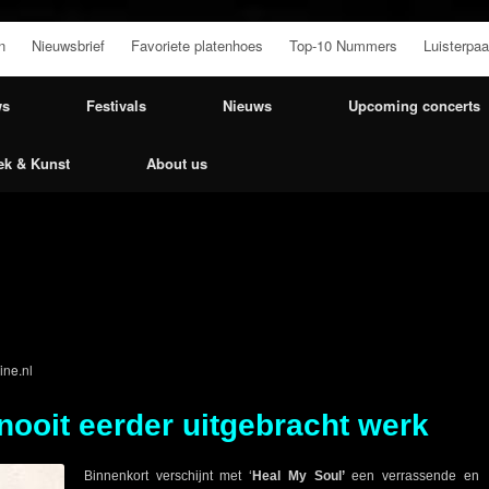
n
Nieuwsbrief
Favoriete platenhoes
Top-10 Nummers
Luisterpaa
ws
Festivals
Nieuws
Upcoming concerts
ek & Kunst
About us
ne.nl
ooit eerder uitgebracht werk
Binnenkort verschijnt met ‘
Heal My Soul’
een verrassende en