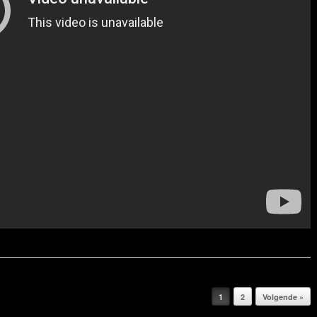
1
2
Volgende »