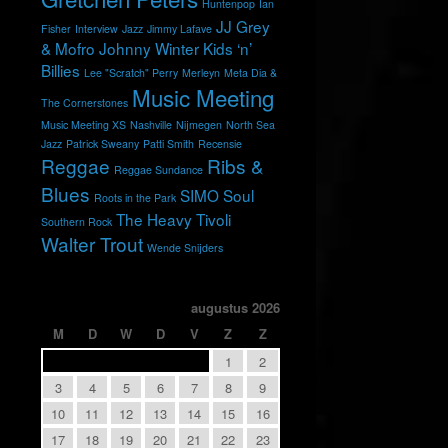
Huntenpop
Ian
JJ Grey
Fisher
Interview
Jazz
Jimmy Lafave
& Mofro
Johnny Winter
Kids ‘n’
Billies
Lee "Scratch" Perry
Merleyn
Meta Dia &
Music Meeting
The Cornerstones
Music Meeting XS
Nashville
Nijmegen
North Sea
Jazz
Patrick Sweany
Patti Smith
Recensie
Reggae
Ribs &
Reggae Sundance
Blues
SIMO
Soul
Roots in the Park
The Heavy
Tivoli
Southern Rock
Walter Trout
Wende Snijders
augustus 2026
M
D
W
D
V
Z
Z
1
2
3
4
5
6
7
8
9
10
11
12
13
14
15
16
17
18
19
20
21
22
23