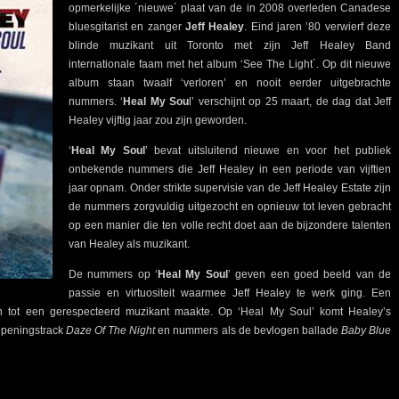
opmerkelijke ´nieuwe´ plaat van de in 2008 overleden Canadese
bluesgitarist en zanger
Jeff Healey
. Eind jaren ’80 verwierf deze
blinde muzikant uit Toronto met zijn Jeff Healey Band
internationale faam met het album ‘See The Light´. Op dit nieuwe
album staan twaalf ‘verloren’ en nooit eerder uitgebrachte
nummers. ‘
Heal My Sou
l’ verschijnt op 25 maart, de dag dat Jeff
Healey vijftig jaar zou zijn geworden.
‘
Heal My Soul
’ bevat uitsluitend nieuwe en voor het publiek
onbekende nummers die Jeff Healey in een periode van vijftien
jaar opnam. Onder strikte supervisie van de Jeff Healey Estate zijn
de nummers zorgvuldig uitgezocht en opnieuw tot leven gebracht
op een manier die ten volle recht doet aan de bijzondere talenten
van Healey als muzikant.
De nummers op ‘
Heal My Soul
’ geven een goed beeld van de
passie en virtuositeit waarmee Jeff Healey te werk ging. Een
en tot een gerespecteerd muzikant maakte. Op ‘Heal My Soul’ komt Healey’s
 openingstrack
Daze Of The Night
en nummers als de bevlogen ballade
Baby Blue