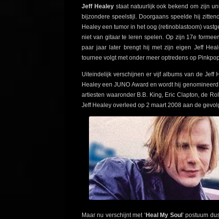
Jeff Healey
staat natuurlijk ook bekend om zijn un
bijzondere speelstijl. Doorgaans speelde hij zittend
Healey een tumor in het oog (retinoblastoom) vast
niet van gitaar te leren spelen. Op zijn 17e form
paar jaar later brengt hij met zijn eigen Jeff He
tournee volgt met onder meer optredens op Pinkpop
Uiteindelijk verschijnen er vijf albums van de Je
Healey een JUNO Award en wordt hij genomineerd vo
artiesten waaronder B.B. King, Eric Clapton, de R
Jeff Healey overleed op 2 maart 2008 aan de gevo
Maar nu verschijnt met ‘
Heal My Soul
’ postuum du