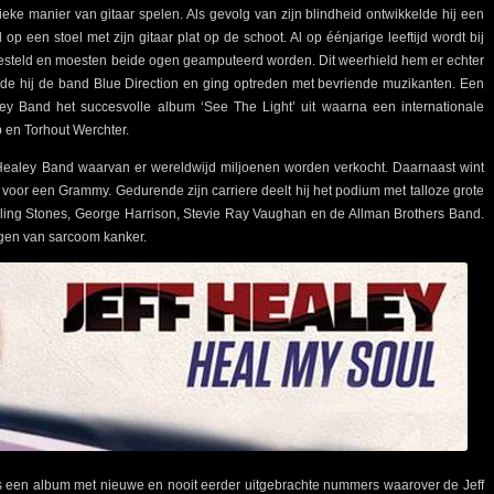
ieke manier van gitaar spelen. Als gevolg van zijn blindheid ontwikkelde hij een
 op een stoel met zijn gitaar plat op de schoot. Al op éénjarige leeftijd wordt bij
gesteld en moesten beide ogen geamputeerd worden. Dit weerhield hem er echter
eerde hij de band Blue Direction en ging optreden met bevriende muzikanten. Een
aley Band het succesvolle album ‘See The Light’ uit waarna een internationale
 en Torhout Werchter.
ff Healey Band waarvan er wereldwijd miljoenen worden verkocht. Daarnaast wint
or een Grammy. Gedurende zijn carriere deelt hij het podium met talloze grote
olling Stones, George Harrison, Stevie Ray Vaughan en de Allman Brothers Band.
lgen van sarcoom kanker.
s een album met nieuwe en nooit eerder uitgebrachte nummers waarover de Jeff