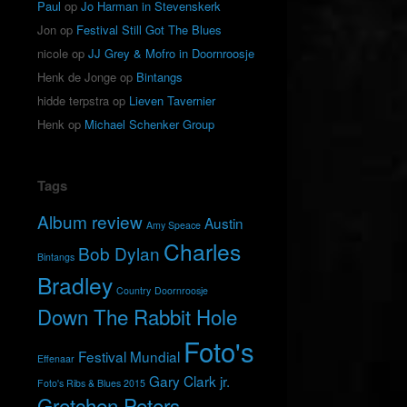
Paul
op
Jo Harman in Stevenskerk
Jon
op
Festival Still Got The Blues
nicole
op
JJ Grey & Mofro in Doornroosje
Henk de Jonge
op
Bintangs
hidde terpstra
op
Lieven Tavernier
Henk
op
Michael Schenker Group
Tags
Album review
Austin
Amy Speace
Charles
Bob Dylan
Bintangs
Bradley
Country
Doornroosje
Down The Rabbit Hole
Foto's
Festival Mundial
Effenaar
Gary Clark jr.
Foto's Ribs & Blues 2015
Gretchen Peters