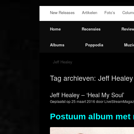
Ga
New Releases
Artikelen
Foto’s
Colum
naar
de
inhoud
Home
Recensies
Revie
Albums
Poppodia
Muzi
Jeff Healey
Tag archieven:
Jeff Healey
Jeff Healey – ‘Heal My Soul’
Geplaatst op
25 maart 2016
door
LiveStreamMagazi
Postuum album met n