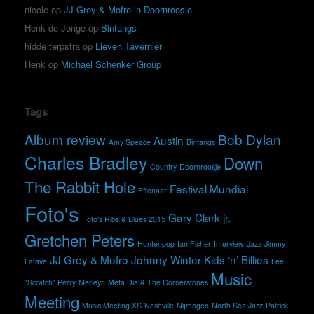
nicole
op
JJ Grey & Mofro in Doornroosje
Henk de Jonge
op
Bintangs
hidde terpstra
op
Lieven Tavernier
Henk
op
Michael Schenker Group
Tags
Album review
Bob Dylan
Austin
Amy Speace
Bintangs
Charles Bradley
Down
Country
Doornroosje
The Rabbit Hole
Festival Mundial
Effenaar
Foto's
Gary Clark jr.
Foto's Ribs & Blues 2015
Gretchen Peters
Huntenpop
Ian Fisher
Interview
Jazz
Jimmy
JJ Grey & Mofro
Johnny Winter
Kids ‘n’ Billies
Lafave
Lee
Music
"Scratch" Perry
Merleyn
Meta Dia & The Cornerstones
Meeting
Music Meeting XS
Nashville
Nijmegen
North Sea Jazz
Patrick