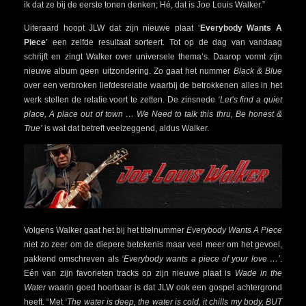
ik dat ze bij de eerste tonen denken; Hé, dat is Joe Louis Walker.”
Uiteraard hoopt JLW dat zijn nieuwe plaat ‘
Everybody Wants A
Piece
’ een zelfde resultaat sorteert. Tot op de dag van vandaag
schrijft en zingt Walker over universele thema’s. Daarop vormt zijn
nieuwe album geen uitzondering. Zo gaat het nummer
Black & Blue
over een verbroken liefdesrelatie waarbij de betrokkenen alles in het
werk stellen de relatie voort te zetten. De zinsnede
‘Let’s find a quiet
place, A place out of town … We Need to talk this thru, Be honest &
True’
is wat dat betreft veelzeggend, aldus Walker.
Volgens Walker gaat het bij het titelnummer
Everybody Wants A Piece
niet zo zeer om de diepere betekenis maar veel meer om het gevoel,
pakkend omschreven als
‘Everybody wants a piece of your love …’
.
Eén van zijn favorieten tracks op zijn nieuwe plaat is
Wade in the
Water
waarin goed hoorbaar is dat JLW ook een gospel achtergrond
heeft. “Met
‘The water is deep, the water is cold, it chills my body, BUT