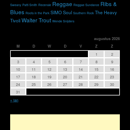
Reggae
Ribs &
Sweany
Patti Smith
Recensie
Reggae Sundance
Blues
SIMO
Soul
The Heavy
Roots in the Park
Southern Rock
Walter Trout
Tivoli
Wende Snijders
augustus 2026
M
D
W
D
V
Z
Z
1
2
3
4
5
6
7
8
9
10
11
12
13
14
15
16
17
18
19
20
21
22
23
24
25
26
27
28
29
30
31
« jan