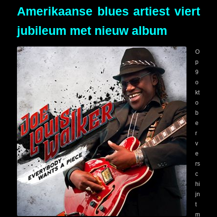
Amerikaanse blues artiest viert
jubileum met nieuw album
O
p
9
o
kt
o
b
e
r
v
e
rs
c
hi
jn
t
m