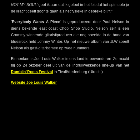
NOT MY SOUL’
geef ik aan dat ik geloof in het feit dat het spirituele je
de kracht geeft door te gaan als het fysieke in gebreke blijft.”
‘
Everybody Wants A Piece
’ is geproduceerd door Paul Nelson in
diens bekende east coast Chop Shop Studio. Nelson zelf is een
Grammy winnende gitarist/producer die nog speelde in de band van
bluesrock held Johnny Winter. Op het nieuwe album van JLW speelt
Nelson als gast-gitarist mee op twee nummers.
Binnenkort is Joe Louis Walker in ons land te bewonderen. Zo maakt
hij op 24 oktober deel uit van de indrukwekkende line-up van het
Ramblin’ Roots Festival
in TivoliVredenburg (Utrecht).
Website Joe Louis Walker