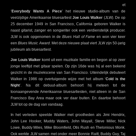
et
‘
Everybody Wants A Piece
’ het nieuwe studio-album van de
veelzijdige Amerikaanse bluesartiest
Joe Louis Walker
(JLW). De op
25 december 1949 in San Francisco, California geboren Walker is
naast gitarist, zanger en songwriter ook een verdienstelijk producer.
JLW is ook opgenomen in de
Blues Hall of Fame
en won vier keer
een
Blues Music Award
. Met deze nieuwe plaat viert JLW zijn 50-jarig
jubileum als bluesartiest.
Joe Louis Walker
komt uit een muzikale familie en begon al op zeer
jonge leeftijd met gitaar spelen. Op zijn 16de was hij al een bekend
gezicht in de muziekscene van San Francisco. Uiteindelijk debuteert
Walker in 1986 op overtuigende wijze met het album ‘
Cold is the
Night
’. Na dit debuut-album behoort hij meteen tot de
toonaangevende Amerikaanse bluesartiesten, niet alleen in de San
Francisco Bay Area maar ook ver daar buiten. En daartoe behoort
JLW tot op de dag van vandaag.
In het verleden speelde Walker met grootheden als Jimi Hendrix,
John Lee Hooker, Muddy Waters, John Mayall, Steve Miller, Nick
Lowe, Buddy Miles, Mike Bloomfield, Otis Rush en Thelonious Monk.
Ook werkte JLW samen met onder meer Bonnie Raitt, Buddy Guy, Taj