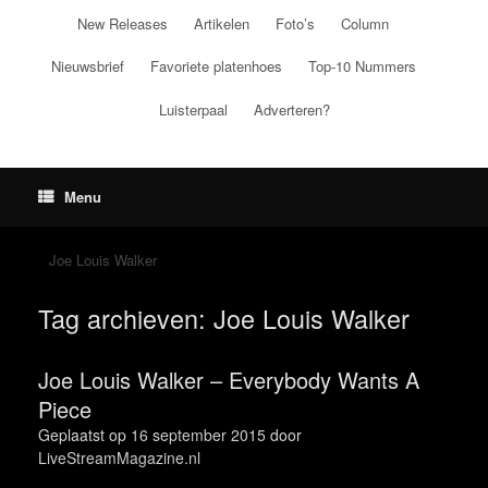
Ga
New Releases
Artikelen
Foto’s
Column
naar
de
Nieuwsbrief
Favoriete platenhoes
Top-10 Nummers
inhoud
Luisterpaal
Adverteren?
Menu
Joe Louis Walker
Tag archieven:
Joe Louis Walker
Joe Louis Walker – Everybody Wants A
Piece
Geplaatst op
16 september 2015
door
LiveStreamMagazine.nl