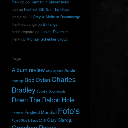
Paul
op
Jo Harman in Stevenskerk
Jon
op
Festival Still Got The Blues
nicole
op
JJ Grey & Mofro in Doornroosje
Henk de Jonge
op
Bintangs
hidde terpstra
op
Lieven Tavernier
Henk
op
Michael Schenker Group
Tags
Album review
Austin
Amy Speace
Charles
Bob Dylan
Bintangs
Bradley
Country
Doornroosje
Down The Rabbit Hole
Foto's
Festival Mundial
Effenaar
Gary Clark jr.
Foto's Ribs & Blues 2015
Gretchen Peters