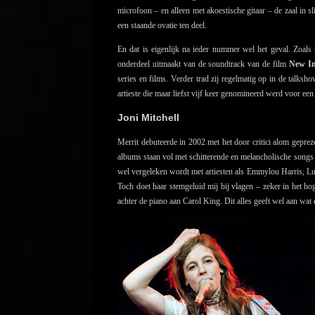
microfoon – en alleen met akoestische gitaar – de zaal in sl
een staande ovatie ten deel.
En dat is eigenlijk na ieder nummer wel het geval. Zoals 
onderdeel uitmaakt van de soundtrack van de film
New I
series en films. Verder trad zij regelmatig op in de talks
artieste die maar liefst vijf keer genomineerd werd voor e
Joni Mitchell
Merrit debuteerde in 2002 met het door critici alom gepr
albums staan vol met schitterende en melancholische songs 
wel vergeleken wordt met artiesten als Emmylou Harris, Lu
Toch doet haar stemgeluid mij bij vlagen – zeker in het h
achter de piano aan Carol King. Dit alles geeft wel aan wat