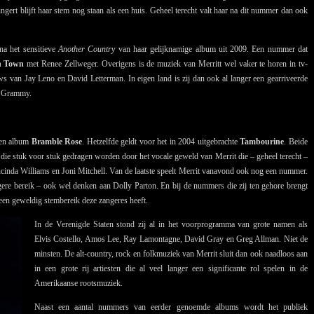
ingert blijft haar stem nog staan als een huis. Geheel terecht valt haar na dit nummer dan ook
na het sensitieve
Another Country
van haar gelijknamige album uit 2009. Een nummer dat
n Town
met Renee Zellweger. Overigens is de muziek van Merritt wel vaker te horen in tv-
hows van Jay Leno en David Letterman. In eigen land is zij dan ook al langer een gearriveerde
en Grammy.
ezen album
Bramble Rose
. Hetzelfde geldt voor het in 2004 uitgebrachte
Tambourine
. Beide
die stuk voor stuk gedragen worden door het vocale geweld van Merrit die – geheel terecht –
cinda Williams en Joni Mitchell. Van de laatste speelt Merrit vanavond ook nog een nummer.
ogere bereik – ook wel denken aan Dolly Parton. En bij de nummers die zij ten gehore brengt
 een geweldig stembereik deze zangeres heeft.
In de Verenigde Staten stond zij al in het voorprogramma van grote namen als
Elvis Costello, Amos Lee, Ray Lamontagne, David Gray en Greg Allman. Niet de
minsten. De alt-country, rock en folkmuziek van Merrit sluit dan ook naadloos aan
in een grote rij artiesten die al veel langer een significante rol spelen in de
Amerikaanse rootsmuziek.
Naast een aantal nummers van eerder genoemde albums wordt het publiek