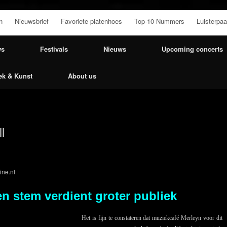
n
Nieuwsbrief
Favoriete platenhoes
Top-10 Nummers
Luisterpaa
ws
Festivals
Nieuws
Upcoming concerts
ek & Kunst
About us
l
ne.nl
n stem verdient groter publiek
Het is fijn te constateren dat muziekcafé Merleyn voor dit