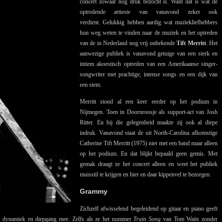
concert zowaar nog druk bezocht is. Want dat is wat de
optredende artieste van vanavond zeker ook
verdient. Gelukkig hebben aardig wat muziekliefhebbers
hun weg weten te vinden naar de muziek en het optreden
van de in Nederland nog vrij onbekende
Tift Merritt
. Het
aanwezige publiek is vanavond getuige van een sterk en
intiem akoestisch optreden van een Amerikaanse singer-
songwriter met prachtige, intense songs en een dijk van
een stem.
Merritt stond al een keer eerder op het podium in
Nijmegen. Toen in Doornroosje als support-act van Josh
Ritter. En bij die gelegenheid maakte zij ook al diepe
indruk. Vanavond staat de uit North-Carolina afkomstige
Catherine Tift Merritt (1975) niet met een band maar alleen
op het podium. En dat blijkt bepaald geen gemis. Met
gemak draagt ze het concert alleen en weet het publiek
muisstil te krijgen en hier en daar kippenvel te bezorgen.
Grammy
Zichzelf afwisselend begeleidend op gitaar en piano geeft
de dynamiek en diepgang mee. Zelfs als ze het nummer
Train Song
van Tom Waits zonder