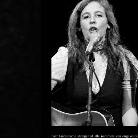
haar fantastische stemgeluid alle nummers een ongeken