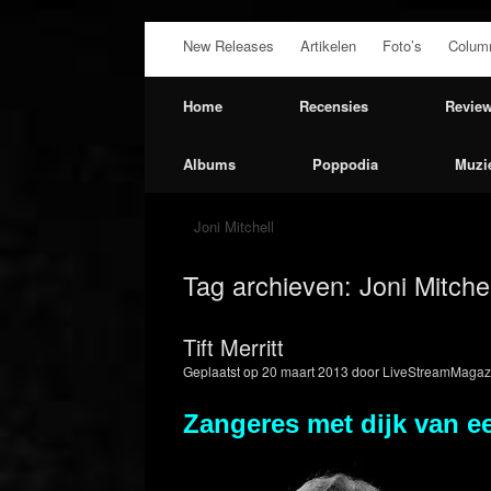
Ga
New Releases
Artikelen
Foto’s
Colum
naar
de
inhoud
Home
Recensies
Revie
Albums
Poppodia
Muzi
Joni Mitchell
Tag archieven:
Joni Mitchel
Tift Merritt
Geplaatst op
20 maart 2013
door
LiveStreamMagazi
Zangeres met dijk van ee