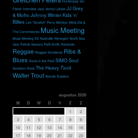
Huntenpop
Ian
JJ Grey
Fisher
Interview
Jazz
Jimmy Lafave
& Mofro
Johnny Winter
Kids ‘n’
Billies
Lee "Scratch" Perry
Merleyn
Meta Dia &
Music Meeting
The Cornerstones
Music Meeting XS
Nashville
Nijmegen
North Sea
Jazz
Patrick Sweany
Patti Smith
Recensie
Reggae
Ribs &
Reggae Sundance
Blues
SIMO
Soul
Roots in the Park
The Heavy
Tivoli
Southern Rock
Walter Trout
Wende Snijders
augustus 2026
M
D
W
D
V
Z
Z
1
2
3
4
5
6
7
8
9
10
11
12
13
14
15
16
17
18
19
20
21
22
23