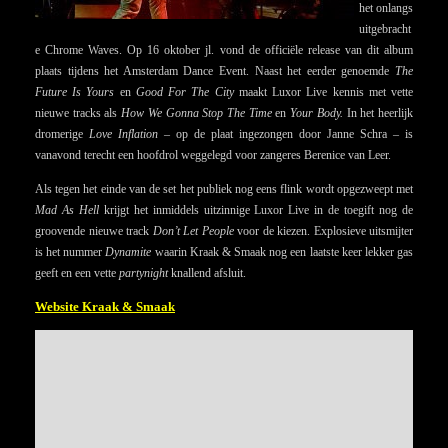
het onlangs
uitgebracht
e Chrome Waves. Op 16 oktober jl. vond de officiële release van dit album
plaats tijdens het Amsterdam Dance Event. Naast het eerder genoemde
The
Future Is Yours
en
Good For The City
maakt Luxor Live kennis met vette
nieuwe tracks als
How We Gonna Stop The Time
en
Your Body.
In het heerlijk
dromerige
Love Inflation
– op de plaat ingezongen door Janne Schra – is
vanavond terecht een hoofdrol weggelegd voor zangeres Berenice van Leer.
Als tegen het einde van de set het publiek nog eens flink wordt opgezweept met
Mad As Hell
krijgt het inmiddels uitzinnige Luxor Live in de toegift nog de
groovende nieuwe track
Don’t Let People
voor de kiezen. Explosieve uitsmijter
is het nummer
Dynamite
waarin Kraak & Smaak nog een laatste keer lekker gas
geeft en een vette
partynight
knallend afsluit.
Website Kraak & Smaak