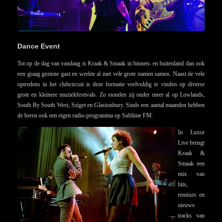
Dance Event
Tot op de dag van vandaag is Kraak & Smaak in binnen- en buitenland dan ook
een graag geziene gast en werkte al met vele grote namen samen. Naast de vele
optredens in het clubcircuit is deze formatie veelvuldig te vinden op diverse
grote en kleinere muziekfestivals. Zo stonden zij onder meer al op Lowlands,
South By South West, Sziget en Glastonbury. Sinds een aantal maanden hebben
de heren ook een eigen radio-programma op Sublime FM.
In Luxor
Live brengt
Kraak &
Smaak een
mix van
hits,
remixes en
nieuwe
tracks van