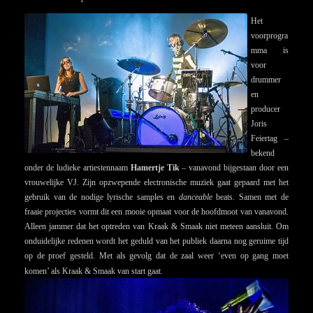
Het
voorprogra
mma is
voor
drummer
en
producer
Joris
Feiertag –
bekend
onder de ludieke artiestennaam
Hamertje Tik
– vanavond bijgestaan door een
vrouwelijke VJ. Zijn opzwepende electronische muziek gaat gepaard met het
gebruik van de nodige lyrische samples en
danceable
beats. Samen met de
fraaie projecties vormt dit een mooie opmaat voor de hoofdmoot van vanavond.
Alleen jammer dat het optreden van Kraak & Smaak niet meteen aansluit. Om
onduidelijke redenen wordt het geduld van het publiek daarna nog geruime tijd
op de proef gesteld. Met als gevolg dat de zaal weer ‘even op gang moet
komen’ als Kraak & Smaak van start gaat.