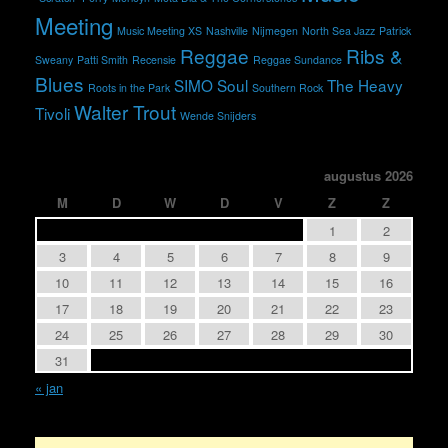
Meeting
Music Meeting XS
Nashville
Nijmegen
North Sea Jazz
Patrick
Reggae
Ribs &
Sweany
Patti Smith
Recensie
Reggae Sundance
Blues
SIMO
Soul
The Heavy
Roots in the Park
Southern Rock
Walter Trout
Tivoli
Wende Snijders
augustus 2026
M
D
W
D
V
Z
Z
1
2
3
4
5
6
7
8
9
10
11
12
13
14
15
16
17
18
19
20
21
22
23
24
25
26
27
28
29
30
31
« jan