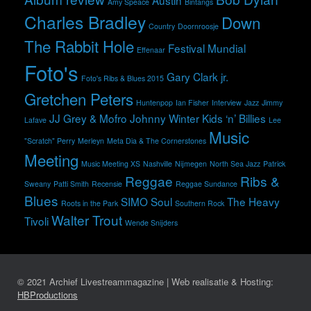
Austin
Amy Speace
Bintangs
Charles Bradley
Down
Country
Doornroosje
The Rabbit Hole
Festival Mundial
Effenaar
Foto's
Gary Clark jr.
Foto's Ribs & Blues 2015
Gretchen Peters
Huntenpop
Ian Fisher
Interview
Jazz
Jimmy
JJ Grey & Mofro
Johnny Winter
Kids ‘n’ Billies
Lafave
Lee
Music
"Scratch" Perry
Merleyn
Meta Dia & The Cornerstones
Meeting
Music Meeting XS
Nashville
Nijmegen
North Sea Jazz
Patrick
Reggae
Ribs &
Sweany
Patti Smith
Recensie
Reggae Sundance
Blues
SIMO
Soul
The Heavy
Roots in the Park
Southern Rock
Walter Trout
Tivoli
Wende Snijders
© 2021 Archief Livestreammagazine | Web realisatie & Hosting:
HBProductions