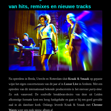
van hits, remixes en nieuwe tracks
Na optredens in Breda, Utrecht en Rotterdam sluit
Kraak & Smaak
op gepaste
wijze het eigen concertseizoen van dit jaar af in
Luxor Live
in Arnhem. Met een
optreden van dit internationaal bekende producerstrio is het steevast
party-time
.
Zo ook vanavond. De soulvolle breakbeat-electro van deze uit Leiden
afkomstige formatie kent een hoog funkgehalte en gaat er bij een goed gevulde
zaal in als dansbare koek. Onlangs leverde Kraak & Smaak met
Chrome
Waves
weer een puik nieuw album af.