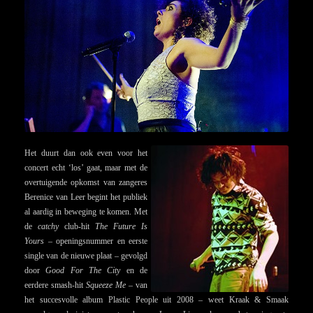
Het duurt dan ook even voor het
concert echt ‘los’ gaat, maar met de
overtuigende opkomst van zangeres
Berenice van Leer begint het publiek
al aardig in beweging te komen. Met
de
catchy
club-hit
The Future Is
Yours
– openingsnummer en eerste
single van de nieuwe plaat – gevolgd
door
Good For The City
en de
eerdere smash-hit
Squeeze Me
– van
het succesvolle album Plastic People uit 2008 – weet Kraak & Smaak