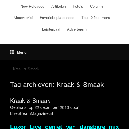
Ga
New Releases
Artikelen
Foto’s
Column
naar
de
Nieuwsbrief
Favoriete platenhoes
Top-10 Nummers
inhoud
Luisterpaal
Adverteren?
Menu
Kraak & Smaak
Tag archieven:
Kraak & Smaak
Kraak & Smaak
Geplaatst op
22 december 2013
door
LiveStreamMagazine.nl
Luxor Live geniet van dansbare mix