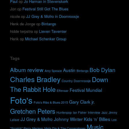
Paul
op
Jo Harman in Stevenskerk
Jon
op
Festival Still Got The Blues
nicole
op
JJ Grey & Mofro in Doornroosje
Henk de Jonge
op
Bintangs
hidde terpstra
op
Lieven Tavernier
Henk
op
Michael Schenker Group
Tags
Album review
Bob Dylan
Austin
Amy Speace
Bintangs
Charles Bradley
Down
Country
Doornroosje
The Rabbit Hole
Festival Mundial
Effenaar
Foto's
Gary Clark jr.
Foto's Ribs & Blues 2015
Gretchen Peters
Huntenpop
Ian Fisher
Interview
Jazz
Jimmy
JJ Grey & Mofro
Johnny Winter
Kids ‘n’ Billies
Lafave
Lee
Music
"Scratch" Perry
Merleyn
Meta Dia & The Cornerstones