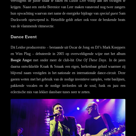
vervolgens de juiste snaar te raken en Luxor Live volop aan het swingen te
krijgen. Naast een sterke Berenice van Leer maken vanavond nog twee zangers
hun opwachting waarvan met name de energieke bijdrage van
special guest
Sam
Duckworth opzwepend is. Hetzelfde geldt zeker ook voor de beukende beats
van de vlammende ritmesectie.
Dance Event
Dit Leidse producerstrio – bestaande uit Oscar de Jong en DJ’s Mark Kneppers
en Wim Plug – debuteerde in 2005 op overweldigende wijze met het album
Boogie Angst
met onder meer de club-hit
One Of These Days
. In de jaren
daarna ontwikkelde Kraak & Smaak een eigen, herkenbaar geluid waarmee zij
blijvend naam vestigden in het nationale en internationale dance-circuit. Deze
gasten weten met het gebruik van de nodige inventieve samples, vette baslijnen,
pakkende vocalen en de nodige invloeden uit de soul, funk en jazz een
eclectische mix van lekker dansbare tunes neer te zetten.