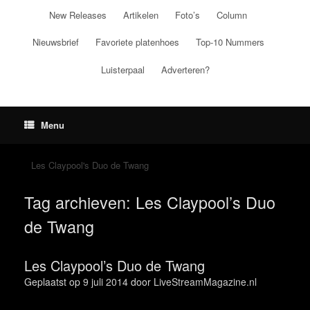
Ga
New Releases
Artikelen
Foto’s
Column
naar
de
Nieuwsbrief
Favoriete platenhoes
Top-10 Nummers
inhoud
Luisterpaal
Adverteren?
Menu
Les Claypool's Duo de Twang
Tag archieven:
Les Claypool’s Duo
de Twang
Les Claypool’s Duo de Twang
Geplaatst op
9 juli 2014
door
LiveStreamMagazine.nl