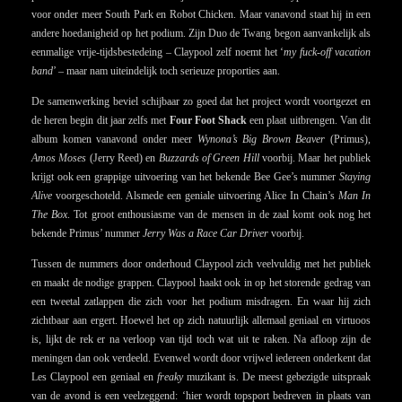
voor onder meer South Park en Robot Chicken. Maar vanavond staat hij in een
andere hoedanigheid op het podium. Zijn Duo de Twang begon aanvankelijk als
eenmalige vrije-tijdsbestedeing – Claypool zelf noemt het ‘
my fuck-off vacation
band
’ – maar nam uiteindelijk toch serieuze proporties aan.
De samenwerking beviel schijbaar zo goed dat het project wordt voortgezet en
de heren begin dit jaar zelfs met
Four Foot Shack
een plaat uitbrengen. Van dit
album komen vanavond onder meer
Wynona’s Big Brown Beaver
(Primus),
Amos Moses
(Jerry Reed) en
Buzzards of Green Hill
voorbij. Maar het publiek
krijgt ook een grappige uitvoering van het bekende Bee Gee’s nummer
Staying
Alive
voorgeschoteld. Alsmede een geniale uitvoering Alice In Chain’s
Man In
The Box
. Tot groot enthousiasme van de mensen in de zaal komt ook nog het
bekende Primus’ nummer
Jerry Was a Race Car Driver
voorbij.
Tussen de nummers door onderhoud Claypool zich veelvuldig met het publiek
en maakt de nodige grappen. Claypool haakt ook in op het storende gedrag van
een tweetal zatlappen die zich voor het podium misdragen. En waar hij zich
zichtbaar aan ergert. Hoewel het op zich natuurlijk allemaal geniaal en virtuoos
is, lijkt de rek er na verloop van tijd toch wat uit te raken. Na afloop zijn de
meningen dan ook verdeeld. Evenwel wordt door vrijwel iedereen onderkent dat
Les Claypool een geniaal en
freaky
muzikant is. De meest gebezigde uitspraak
van de avond is een veelzeggend: ‘hier wordt topsport bedreven in plaats van