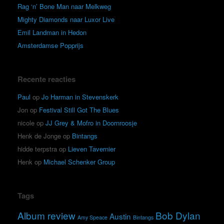
Rag ‘n’ Bone Man naar Melkweg
Mighty Diamonds naar Luxor Live
Emil Landman in Hedon
Amsterdamse Popprijs
Recente reacties
Paul
op
Jo Harman in Stevenskerk
Jon
op
Festival Still Got The Blues
nicole
op
JJ Grey & Mofro in Doornroosje
Henk de Jonge
op
Bintangs
hidde terpstra
op
Lieven Tavernier
Henk
op
Michael Schenker Group
Tags
Album review
Bob Dylan
Austin
Amy Speace
Bintangs