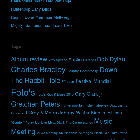
Barrelhouse naar Paard van Troje
Huntenpop Early Birds
Rag ‘n’ Bone Man naar Melkweg
Mighty Diamonds naar Luxor Live
Tags
Album review
Bob Dylan
Austin
Amy Speace
Bintangs
Charles Bradley
Down
Country
Doornroosje
The Rabbit Hole
Festival Mundial
Effenaar
Foto's
Gary Clark jr.
Foto's Ribs & Blues 2015
Gretchen Peters
Huntenpop
Ian Fisher
Interview
Jazz
Jimmy
JJ Grey & Mofro
Johnny Winter
Kids ‘n’ Billies
Lafave
Lee
Music
"Scratch" Perry
Merleyn
Meta Dia & The Cornerstones
Meeting
Music Meeting XS
Nashville
Nijmegen
North Sea Jazz
Patrick