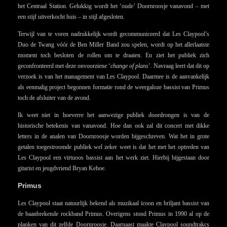
het Centraal Station. Gelukkig wordt het ‘oude’ Doornroosje vanavond – met
een stijf uitverkocht huis – in stijl afgesloten.
Terwijl van te voren nadrukkelijk wordt gecommuniceerd dat Les Claypool’s
Duo de Twang vóór de Ben Miller Band zou spelen, wordt op het allerlaatste
moment toch besloten de rollen om te draaien. En ziet het publiek zich
geconfronteerd met deze onvoorziene ‘
change of plans
’. Navraag leert dat dit op
verzoek is van het management van Les Claypool. Daarmee is de aanvankelijk
als eenmalig project begonnen formatie rond de weergaloze bassist van Primus
toch de afsluiter van de avond.
Ik weet niet in hoeverre het aanwezige publiek doordrongen is van de
historische betekenis van vanavond. Hoe dan ook zal dit concert met dikke
letters in de analen van Doornroosje worden bijgeschreven. Wat het in grote
getalen toegestroomde publiek wel zeker weet is dat het met het optreden van
Les Claypool een virtuoos bassist aan het werk ziet. Hierbij bijgestaan door
gitarist en jeugdvriend Bryan Kehoe.
Primus
Les Claypool staat natuurlijk bekend als muzikaal icoon en briljant bassist van
de baanbrekende rockband Primus. Overigens stond Primus in 1990 al op de
planken van dit zelfde Doornroosje. Daarnaast maakte Claypool soundtrakcs