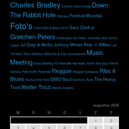
Charles Bradley
Down
Country
Doornroosje
The Rabbit Hole
Festival Mundial
Effenaar
Foto's
Gary Clark jr.
Foto's Ribs & Blues 2015
Gretchen Peters
Huntenpop
Ian Fisher
Interview
Jazz
Jimmy
JJ Grey & Mofro
Johnny Winter
Kids ‘n’ Billies
Lafave
Lee
Music
"Scratch" Perry
Merleyn
Meta Dia & The Cornerstones
Meeting
Music Meeting XS
Nashville
Nijmegen
North Sea Jazz
Patrick
Reggae
Ribs &
Sweany
Patti Smith
Recensie
Reggae Sundance
Blues
SIMO
Soul
The Heavy
Roots in the Park
Southern Rock
Walter Trout
Tivoli
Wende Snijders
augustus 2026
M
D
W
D
V
Z
Z
1
2
3
4
5
6
7
8
9