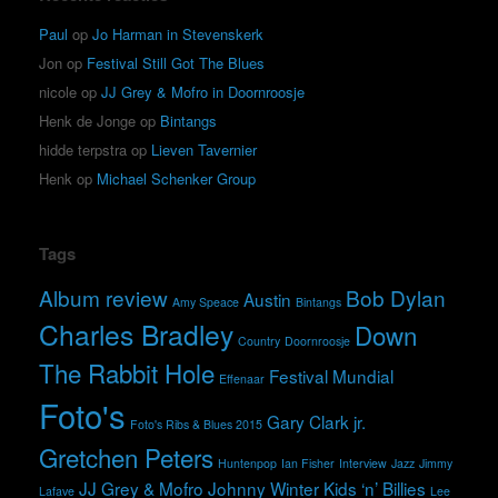
Paul
op
Jo Harman in Stevenskerk
Jon
op
Festival Still Got The Blues
nicole
op
JJ Grey & Mofro in Doornroosje
Henk de Jonge
op
Bintangs
hidde terpstra
op
Lieven Tavernier
Henk
op
Michael Schenker Group
Tags
Album review
Bob Dylan
Austin
Amy Speace
Bintangs
Charles Bradley
Down
Country
Doornroosje
The Rabbit Hole
Festival Mundial
Effenaar
Foto's
Gary Clark jr.
Foto's Ribs & Blues 2015
Gretchen Peters
Huntenpop
Ian Fisher
Interview
Jazz
Jimmy
JJ Grey & Mofro
Johnny Winter
Kids ‘n’ Billies
Lafave
Lee