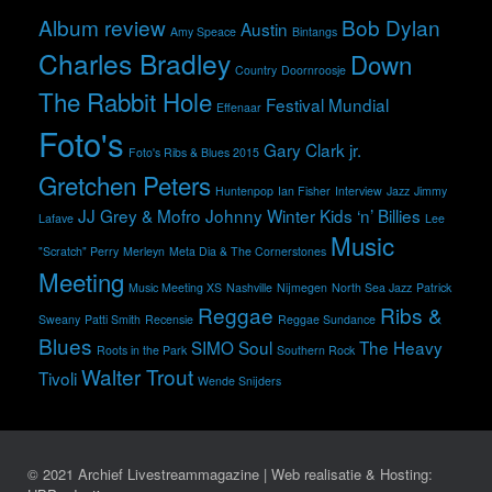
Album review
Bob Dylan
Austin
Amy Speace
Bintangs
Charles Bradley
Down
Country
Doornroosje
The Rabbit Hole
Festival Mundial
Effenaar
Foto's
Gary Clark jr.
Foto's Ribs & Blues 2015
Gretchen Peters
Huntenpop
Ian Fisher
Interview
Jazz
Jimmy
JJ Grey & Mofro
Johnny Winter
Kids ‘n’ Billies
Lafave
Lee
Music
"Scratch" Perry
Merleyn
Meta Dia & The Cornerstones
Meeting
Music Meeting XS
Nashville
Nijmegen
North Sea Jazz
Patrick
Reggae
Ribs &
Sweany
Patti Smith
Recensie
Reggae Sundance
Blues
SIMO
Soul
The Heavy
Roots in the Park
Southern Rock
Walter Trout
Tivoli
Wende Snijders
© 2021 Archief Livestreammagazine | Web realisatie & Hosting: