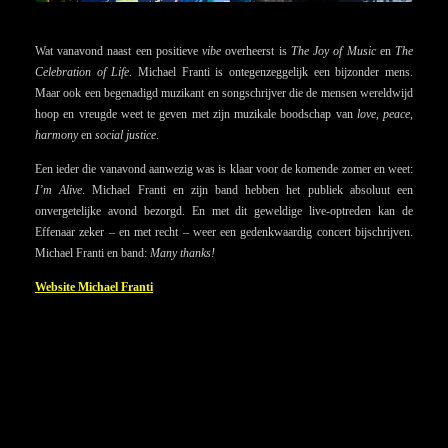
Wat vanavond naast een positieve
vibe
overheerst is
The Joy of Music
en
The
Celebration of Life
. Michael Franti is ontegenzeggelijk een bijzonder mens.
Maar ook een begenadigd muzikant en songschrijver die de mensen wereldwijd
hoop en vreugde weet te geven met zijn muzikale boodschap van
love, peace,
harmony
en
social justice
.
Een ieder die vanavond aanwezig was is klaar voor de komende zomer en weet:
I’m Alive
. Michael Franti en zijn band hebben het publiek absoluut een
onvergetelijke avond bezorgd. En met dit geweldige live-optreden kan de
Effenaar zeker – en met recht – weer een gedenkwaardig concert bijschrijven.
Michael Franti en band:
Many thanks!
Website Michael Franti