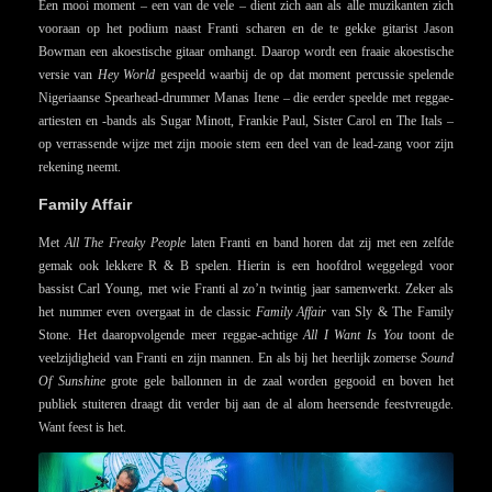
Een mooi moment – een van de vele – dient zich aan als alle muzikanten zich
vooraan op het podium naast Franti scharen en de te gekke gitarist Jason
Bowman een akoestische gitaar omhangt. Daarop wordt een fraaie akoestische
versie van
Hey World
gespeeld waarbij de op dat moment percussie spelende
Nigeriaanse Spearhead-drummer Manas Itene – die eerder speelde met reggae-
artiesten en -bands als Sugar Minott, Frankie Paul, Sister Carol en The Itals –
op verrassende wijze met zijn mooie stem een deel van de lead-zang voor zijn
rekening neemt.
Family Affair
Met
All The Freaky People
laten Franti en band horen dat zij met een zelfde
gemak ook lekkere R & B spelen. Hierin is een hoofdrol weggelegd voor
bassist Carl Young, met wie Franti al zo’n twintig jaar samenwerkt. Zeker als
het nummer even overgaat in de classic
Family Affair
van Sly & The Family
Stone. Het daaropvolgende meer reggae-achtige
All I Want Is You
toont de
veelzijdigheid van Franti en zijn mannen. En als bij het heerlijk zomerse
Sound
Of Sunshine
grote gele ballonnen in de zaal worden gegooid en boven het
publiek stuiteren draagt dit verder bij aan de al alom heersende feestvreugde.
Want feest is het.