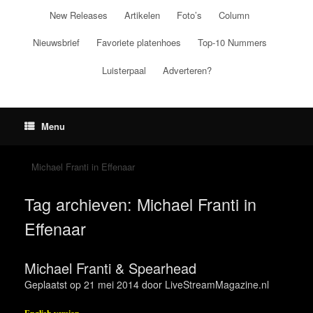
Ga
New Releases
Artikelen
Foto’s
Column
naar
de
Nieuwsbrief
Favoriete platenhoes
Top-10 Nummers
inhoud
Luisterpaal
Adverteren?
Menu
Michael Franti in Effenaar
Tag archieven:
Michael Franti in
Effenaar
Michael Franti & Spearhead
Geplaatst op
21 mei 2014
door
LiveStreamMagazine.nl