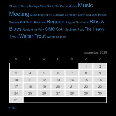
Music
"Scratch" Perry
Merleyn
Meta Dia & The Cornerstones
Meeting
Music Meeting XS
Nashville
Nijmegen
North Sea Jazz
Patrick
Reggae
Ribs &
Sweany
Patti Smith
Recensie
Reggae Sundance
Blues
SIMO
Soul
The Heavy
Roots in the Park
Southern Rock
Walter Trout
Tivoli
Wende Snijders
augustus 2026
M
D
W
D
V
Z
Z
1
2
3
4
5
6
7
8
9
10
11
12
13
14
15
16
17
18
19
20
21
22
23
24
25
26
27
28
29
30
31
« jan