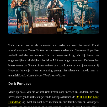
Toch zijn er ook enkele momenten van serieuzere aard. Zo vertelt Franti
voorafgaand aan
Closer To You
het ontroerende relaas van Steven en Hope. Een
verliefd stel dat een enorme klap te verwerken krijgt als bij Steven de
ongeneeslijke en dodelijke spierziekte
ALS
wordt geconstateerd. Ondanks het
bittere weten dat Steven binnen enkele jaren zal komen te overlijden vraagt hij
Hope ten huwelijk. Haar instemming getuigt niet alleen van moed, maar is
uiteindelijk ook tekenend voor
The Power of Love
.
Do It For Love
Mede op basis van dit verhaal richt Franti voor mensen en kinderen met een
levensbedreigende ziekte en gewonde oorlogsveteranen de
Do It For The Love
Foundation
op. Met als doel deze mensen en hun familieleden en verzorgers
middels
the healing power of music
vreugde, hoop en een blijvend mooie