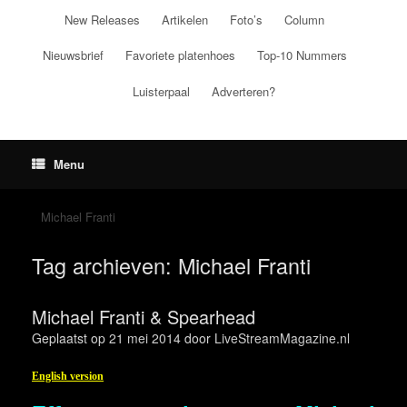
Ga
New Releases
Artikelen
Foto’s
Column
naar
de
Nieuwsbrief
Favoriete platenhoes
Top-10 Nummers
inhoud
Luisterpaal
Adverteren?
Menu
Michael Franti
Tag archieven:
Michael Franti
Michael Franti & Spearhead
Geplaatst op
21 mei 2014
door
LiveStreamMagazine.nl
English version