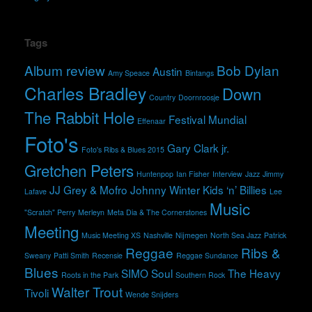
Tags
Album review
Bob Dylan
Austin
Amy Speace
Bintangs
Charles Bradley
Down
Country
Doornroosje
The Rabbit Hole
Festival Mundial
Effenaar
Foto's
Gary Clark jr.
Foto's Ribs & Blues 2015
Gretchen Peters
Huntenpop
Ian Fisher
Interview
Jazz
Jimmy
JJ Grey & Mofro
Johnny Winter
Kids ‘n’ Billies
Lafave
Lee
Music
"Scratch" Perry
Merleyn
Meta Dia & The Cornerstones
Meeting
Music Meeting XS
Nashville
Nijmegen
North Sea Jazz
Patrick
Reggae
Ribs &
Sweany
Patti Smith
Recensie
Reggae Sundance
Blues
SIMO
Soul
The Heavy
Roots in the Park
Southern Rock
Walter Trout
Tivoli
Wende Snijders