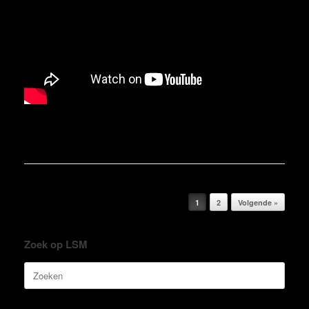
Bericht navigatie
1
2
Volgende »
Zoek op LSM
Zoeken
naar: