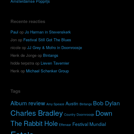
Amsterdamse Popprijs
Recente reacties
Paul
op
Jo Harman in Stevenskerk
Jon
op
Festival Still Got The Blues
nicole
op
JJ Grey & Mofro in Doornroosje
Henk de Jonge
op
Bintangs
hidde terpstra
op
Lieven Tavernier
Henk
op
Michael Schenker Group
Tags
Album review
Bob Dylan
Austin
Amy Speace
Bintangs
Charles Bradley
Down
Country
Doornroosje
The Rabbit Hole
Festival Mundial
Effenaar