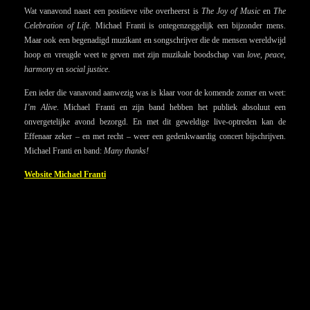
Wat vanavond naast een positieve
vibe
overheerst is
The Joy of Music
en
The
Celebration of Life
. Michael Franti is ontegenzeggelijk een bijzonder mens.
Maar ook een begenadigd muzikant en songschrijver die de mensen wereldwijd
hoop en vreugde weet te geven met zijn muzikale boodschap van
love, peace,
harmony
en
social justice
.
Een ieder die vanavond aanwezig was is klaar voor de komende zomer en weet:
I’m Alive
. Michael Franti en zijn band hebben het publiek absoluut een
onvergetelijke avond bezorgd. En met dit geweldige live-optreden kan de
Effenaar zeker – en met recht – weer een gedenkwaardig concert bijschrijven.
Michael Franti en band:
Many thanks!
Website Michael Franti