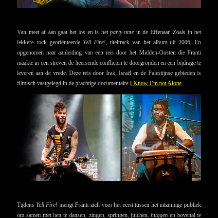
Van meet af aan gaat het los en is het
party-time
in de Effenaar. Zoals in het
lekkere rock georiënteerde
Yell Fire!
, titeltrack van het album uit 2006. En
opgenomen naar aanleiding van een reis door het Midden-Oosten die Franti
maakte in een streven de heersende conflicten te doorgronden en een bijdrage te
leveren aan de vrede. Deze reis door Irak, Israël en de Palestijnse gebieden is
filmisch vastgelegd in de prachtige documentaire
I Know I’m not Alone
Tijdens
Yell Fire!
mengt Franti zich voor het eerst tussen het uitzinnige publiek
om samen met hen te dansen, zingen, springen, juichen,
huggen
en bovenal te