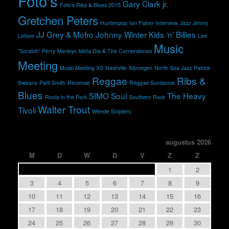
Foto's
Gary Clark jr.
Foto's Ribs & Blues 2015
Gretchen Peters
Huntenpop
Ian Fisher
Interview
Jazz
Jimmy
JJ Grey & Mofro
Johnny Winter
Kids ‘n’ Billies
Lafave
Lee
Music
"Scratch" Perry
Merleyn
Meta Dia & The Cornerstones
Meeting
Music Meeting XS
Nashville
Nijmegen
North Sea Jazz
Patrick
Reggae
Ribs &
Sweany
Patti Smith
Recensie
Reggae Sundance
Blues
SIMO
Soul
The Heavy
Roots in the Park
Southern Rock
Walter Trout
Tivoli
Wende Snijders
augustus 2026
M
D
W
D
V
Z
Z
1
2
3
4
5
6
7
8
9
10
11
12
13
14
15
16
17
18
19
20
21
22
23
24
25
26
27
28
29
30