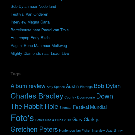
Bob Dylan naar Nederland
Festival Van Onderen
Interview Magna Carta
Barrelhouse naar Paard van Troje
Huntenpop Early Birds
Rag ‘n’ Bone Man naar Melkweg
Mighty Diamonds naar Luxor Live
Tags
Album review
Bob Dylan
Austin
Amy Speace
Bintangs
Charles Bradley
Down
Country
Doornroosje
The Rabbit Hole
Festival Mundial
Effenaar
Foto's
Gary Clark jr.
Foto's Ribs & Blues 2015
Gretchen Peters
Huntenpop
Ian Fisher
Interview
Jazz
Jimmy