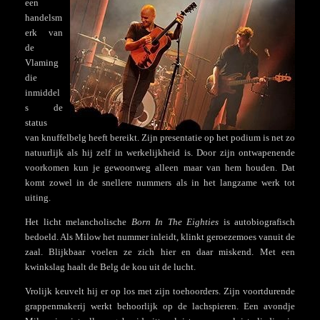
een
handelsm
erk van
de
Vlaming
die
inmiddel
s de
status
van knuffelbelg heeft bereikt. Zijn presentatie op het podium is net zo
natuurlijk als hij zelf in werkelijkheid is. Door zijn ontwapenende
voorkomen kun je gewoonweg alleen maar van hem houden. Dat
komt zowel in de snellere nummers als in het langzame werk tot
uiting.
Het licht melancholische
Born In The Eighties
is autobiografisch
bedoeld. Als Milow het nummer inleidt, klinkt geroezemoes vanuit de
zaal. Blijkbaar voelen ze zich hier en daar miskend. Met een
kwinkslag haalt de Belg de kou uit de lucht.
Vrolijk keuvelt hij er op los met zijn toehoorders. Zijn voortdurende
grappenmakerij werkt behoorlijk op de lachspieren. Een avondje