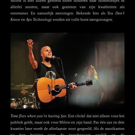
Milow is niet alleen geboeid zitten luisteren naar luisterliedjes in
allerlei soorten, maar ook genieten van zijn kwaliteiten als
entertainer. En natuurlijk meezingen. Bekende hits als
You Don’t
Know
en
Ayo Technology
worden uit volle borst meegezongen.
Time flies when you’re having fun
. Een cliché dat niet alleen voor het
publiek geldt, maar ook voor Milow en zijn band. Pas één uur en drie
kwartier later wordt de allerlaatste noot gespeeld. Als de muzikanten
na hun buiging voor de toeschouwers vrolijk op de