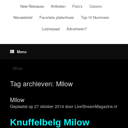
Ga
New Releases
Artikelen
Foto’s
Column
naar
de
Nieuwsbrief
Favoriete platenhoes
Top-10 Nummers
inhoud
Luisterpaal
Adverteren?
Menu
Milow
Tag archieven:
Milow
Milow
Geplaatst op
27 oktober 2014
door
LiveStreamMagazine.nl
Knuffelbelg Milow