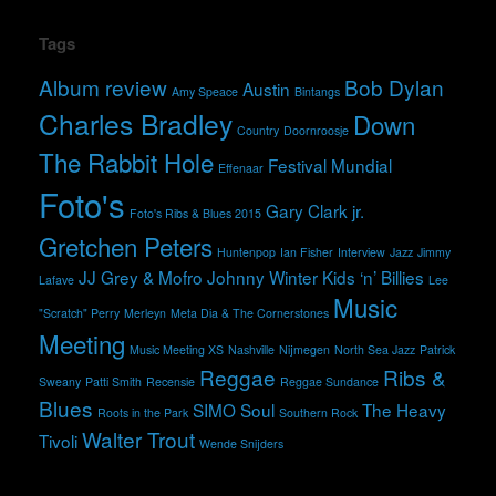
Tags
Album review
Bob Dylan
Austin
Amy Speace
Bintangs
Charles Bradley
Down
Country
Doornroosje
The Rabbit Hole
Festival Mundial
Effenaar
Foto's
Gary Clark jr.
Foto's Ribs & Blues 2015
Gretchen Peters
Huntenpop
Ian Fisher
Interview
Jazz
Jimmy
JJ Grey & Mofro
Johnny Winter
Kids ‘n’ Billies
Lafave
Lee
Music
"Scratch" Perry
Merleyn
Meta Dia & The Cornerstones
Meeting
Music Meeting XS
Nashville
Nijmegen
North Sea Jazz
Patrick
Reggae
Ribs &
Sweany
Patti Smith
Recensie
Reggae Sundance
Blues
SIMO
Soul
The Heavy
Roots in the Park
Southern Rock
Walter Trout
Tivoli
Wende Snijders