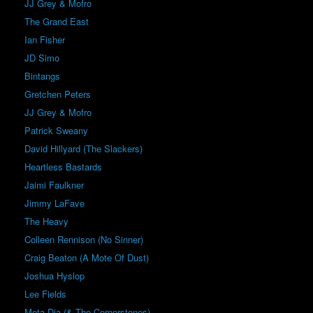
JJ Grey & Mofro
The Grand East
Ian Fisher
JD Simo
Bintangs
Gretchen Peters
JJ Grey & Mofro
Patrick Sweany
David Hillyard (The Slackers)
Heartless Bastards
Jaimi Faulkner
Jimmy LaFave
The Heavy
Colleen Rennison (No Sinner)
Craig Beaton (A Mote Of Dust)
Joshua Hyslop
Lee Fields
Meta Dia (& The Cornerstones)