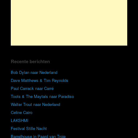
Recente berichten
Bob Dylan naar Nederland
Dave Matthews & Tim Reynolds
Paul Carrack naar Carré
Toots & The Maytals naar Paradiso
Walter Trout naar Nederland
Celine Cairo
LAKSHMI
Festival Stille Nacht
Barrelhouse in Paard van Troje