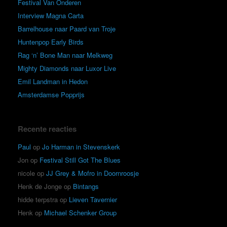
Festival Van Onderen
Interview Magna Carta
Barrelhouse naar Paard van Troje
Huntenpop Early Birds
Rag ‘n’ Bone Man naar Melkweg
Mighty Diamonds naar Luxor Live
Emil Landman in Hedon
Amsterdamse Popprijs
Recente reacties
Paul
op
Jo Harman in Stevenskerk
Jon
op
Festival Still Got The Blues
nicole
op
JJ Grey & Mofro in Doornroosje
Henk de Jonge
op
Bintangs
hidde terpstra
op
Lieven Tavernier
Henk
op
Michael Schenker Group