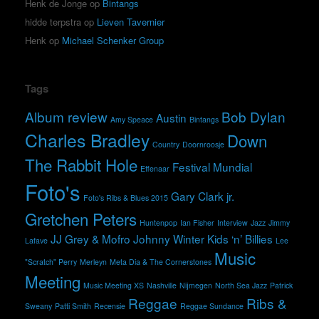
Henk de Jonge
op
Bintangs
hidde terpstra
op
Lieven Tavernier
Henk
op
Michael Schenker Group
Tags
Album review
Bob Dylan
Austin
Amy Speace
Bintangs
Charles Bradley
Down
Country
Doornroosje
The Rabbit Hole
Festival Mundial
Effenaar
Foto's
Gary Clark jr.
Foto's Ribs & Blues 2015
Gretchen Peters
Huntenpop
Ian Fisher
Interview
Jazz
Jimmy
JJ Grey & Mofro
Johnny Winter
Kids ‘n’ Billies
Lafave
Lee
Music
"Scratch" Perry
Merleyn
Meta Dia & The Cornerstones
Meeting
Music Meeting XS
Nashville
Nijmegen
North Sea Jazz
Patrick
Reggae
Ribs &
Sweany
Patti Smith
Recensie
Reggae Sundance