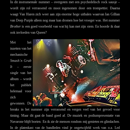
In dit instrumentale nummer – overgoten met een psychedelisch rock sausje –
wordt zijn rol verrassend en mooi ingenomen door een trompettist. Daarna
waagt Van Haren zich weer aan zijn enorme hoge uithalen waarvan Ian Gillian
van Deep Purple alleen nog maar kan dromen hoe het vroeger was. Het nummer
Brother
is een goed voorbeeld van wat hij kan met zijn stem. En hoorde ik daar
ook invloeden van Queen?
Met het
inzetten van het
mechanische
Smash´n Grab
It
– eerste
single van het
album – wordt
het publiek
helemaal voor
zich
gewonnen. De
breaks in het nummer zijn verrassend en vergen veel van het gevoel voor
timing. Maar dit gaat de band goed af. De muziek en podiumpresentatie van
Navarone blijft boeien. En ik zie de mensen rondom mij genieten en glimlachen.
In de platenkast van de bandleden vind je ongetwijfeld werk van o.a. Led