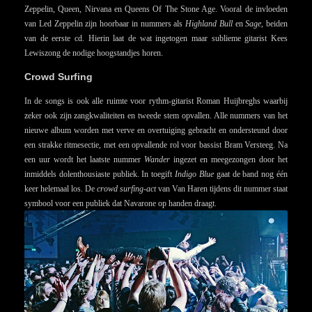
Zeppelin, Queen, Nirvana en Queens Of The Stone Age. Vooral de invloeden
van Led Zeppelin zijn hoorbaar in nummers als
Highland Bull
en
Sage
, beiden
van de eerste cd. Hierin laat de wat ingetogen maar sublieme gitarist Kees
Lewiszong de nodige hoogstandjes horen.
Crowd Surfing
In de songs is ook alle ruimte voor rythm-gitarist Roman Huijbreghs waarbij
zeker ook zijn zangkwaliteiten en tweede stem opvallen. Alle nummers van het
nieuwe album worden met verve en overtuiging gebracht en ondersteund door
een strakke ritmesectie, met een opvallende rol voor bassist Bram Versteeg. Na
een uur wordt het laatste nummer
Wander
ingezet en meegezongen door het
inmiddels dolenthousiaste publiek. In toegift
Indigo Blue
gaat de band nog één
keer helemaal los. De
crowd surfing-act
van Van Haren tijdens dit nummer staat
symbool voor een publiek dat Navarone op handen draagt.