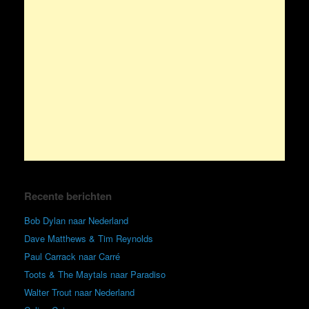
Recente berichten
Bob Dylan naar Nederland
Dave Matthews & Tim Reynolds
Paul Carrack naar Carré
Toots & The Maytals naar Paradiso
Walter Trout naar Nederland