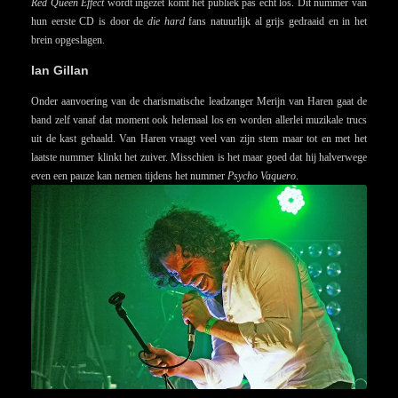
Red Queen Effect
wordt ingezet komt het publiek pas echt los. Dit nummer van
hun eerste CD is door de
die hard
fans natuurlijk al grijs gedraaid en in het
brein opgeslagen.
Ian Gillan
Onder aanvoering van de charismatische leadzanger Merijn van Haren gaat de
band zelf vanaf dat moment ook helemaal los en worden allerlei muzikale trucs
uit de kast gehaald. Van Haren vraagt veel van zijn stem maar tot en met het
laatste nummer klinkt het zuiver. Misschien is het maar goed dat hij halverwege
even een pauze kan nemen tijdens het nummer
Psycho Vaquero
.