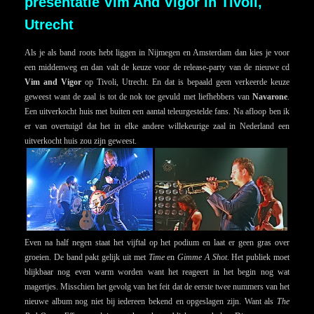
presentatie Vim And Vigor in Tivoli,
Utrecht
Als je als band roots hebt liggen in Nijmegen en Amsterdam dan kies je voor
een middenweg en dan valt de keuze voor de release-party van de nieuwe cd
Vim and Vigor
op Tivoli, Utrecht. En dat is bepaald geen verkeerde keuze
geweest want de zaal is tot de nok toe gevuld met liefhebbers van
Navarone
.
Een uitverkocht huis met buiten een aantal teleurgestelde fans. Na afloop ben ik
er van overtuigd dat het in elke andere willekeurige zaal in Nederland een
uitverkocht huis zou zijn geweest.
Even na half negen staat het vijftal op het podium en laat er geen gras over
groeien. De band pakt gelijk uit met
Time
en
Gimme A Shot
. Het publiek moet
blijkbaar nog even warm worden want het reageert in het begin nog wat
magertjes. Misschien het gevolg van het feit dat de eerste twee nummers van het
nieuwe album nog niet bij iedereen bekend en opgeslagen zijn. Want als
The