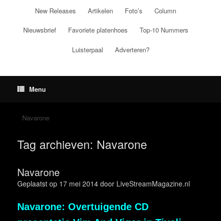
Ga
New Releases
Artikelen
Foto’s
Column
naar
de
Nieuwsbrief
Favoriete platenhoes
Top-10 Nummers
inhoud
Luisterpaal
Adverteren?
Menu
Navarone
Tag archieven:
Navarone
Navarone
Geplaatst op
17 mei 2014
door
LiveStreamMagazine.nl
Navarone: Overtuigende CD