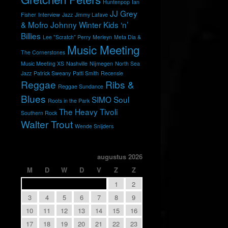
Huntenpop
Ian
JJ Grey
Fisher
Interview
Jazz
Jimmy Lafave
& Mofro
Johnny Winter
Kids ‘n’
Billies
Lee "Scratch" Perry
Merleyn
Meta Dia &
Music Meeting
The Cornerstones
Music Meeting XS
Nashville
Nijmegen
North Sea
Jazz
Patrick Sweany
Patti Smith
Recensie
Reggae
Ribs &
Reggae Sundance
Blues
SIMO
Soul
Roots in the Park
The Heavy
Tivoli
Southern Rock
Walter Trout
Wende Snijders
augustus 2026
M
D
W
D
V
Z
Z
1
2
3
4
5
6
7
8
9
10
11
12
13
14
15
16
17
18
19
20
21
22
23