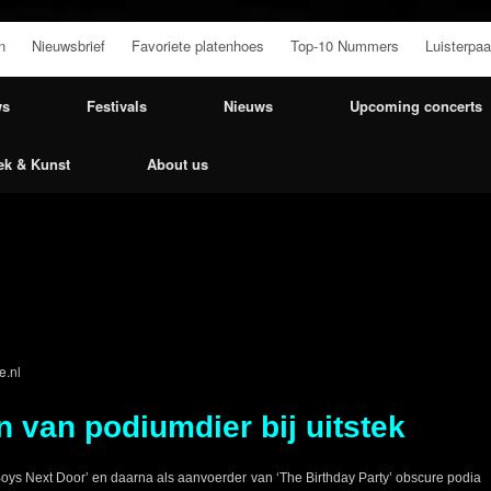
n
Nieuwsbrief
Favoriete platenhoes
Top-10 Nummers
Luisterpaa
ws
Festivals
Nieuws
Upcoming concerts
ek & Kunst
About us
e.nl
 van podiumdier bij uitstek
Boys Next Door’ en daarna als aanvoerder van ‘The Birthday Party’ obscure podia