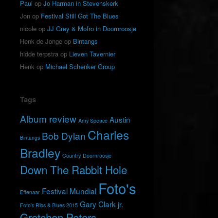
Paul
op
Jo Harman in Stevenskerk
Jon
op
Festival Still Got The Blues
nicole
op
JJ Grey & Mofro in Doornroosje
Henk de Jonge
op
Bintangs
hidde terpstra
op
Lieven Tavernier
Henk
op
Michael Schenker Group
Tags
Album review
Austin
Amy Speace
Charles
Bob Dylan
Bintangs
Bradley
Country
Doornroosje
Down The Rabbit Hole
Foto's
Festival Mundial
Effenaar
Gary Clark jr.
Foto's Ribs & Blues 2015
Gretchen Peters