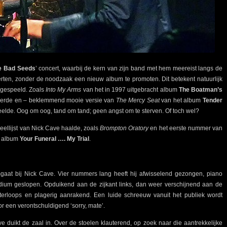
e Bad Seeds
’ concert, waarbij de kern van zijn band met hem meereist langs de
rten, zonder de noodzaak een nieuw album te promoten. Dit betekent natuurlijk
n gespeeld. Zoals
Into My Arms
van het in 1997 uitgebracht album
The Boatman’s
evoerde en – beklemmend mooie versie van
The Mercy Seat
van het album
Tender
elde. Oog om oog, tand om tand; geen angst om te sterven. Of toch wel?
eellijst van Nick Cave haalde, zoals
Brompton Oratory
en het eerste nummer van
t album
Your Funeral …. My Trial
.
gaat bij Nick Cave. Vier nummers lang heeft hij afwisselend gezongen, piano
dium geslopen. Opduikend aan de zijkant links, dan weer verschijnend aan de
, terloops en plagerig aanrakend. Een luide schreeuw vanuit het publiek wordt
r een verontschuldigend ‘sorry, mate’.
 duikt de zaal in. Over de stoelen klauterend, op zoek naar die aantrekkelijke