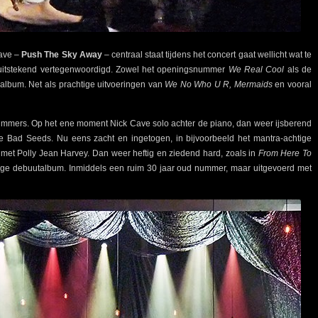
Cave –
Push The Sky Away
– centraal staat tijdens het concert gaat wellicht wat te
 uitstekend vertegenwoordigd. Zowel het openingsnummer
We Real Cool
als de
t album. Net als prachtige uitvoeringen van
We No Who U R, Mermaids
en vooral
nummers. Op het ene moment Nick Cave solo achter de piano, dan weer ijsberend
e Bad Seeds. Nu eens zacht en ingetogen, in bijvoorbeeld het mantra-achtige
g met Polly Jean Harvey. Dan weer heftig en ziedend hard, zoals in
From Here To
ige debuutalbum. Inmiddels een ruim 30 jaar oud nummer, maar uitgevoerd met