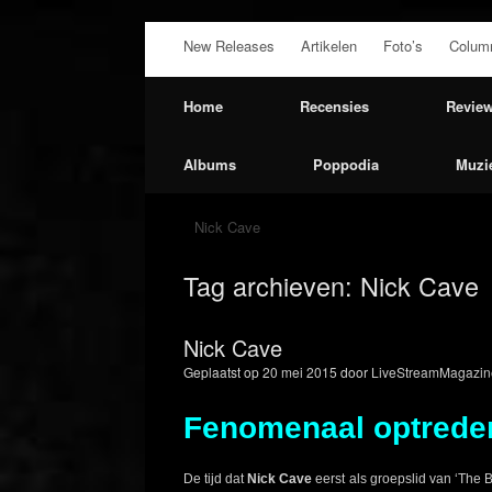
Ga
New Releases
Artikelen
Foto’s
Colum
naar
de
inhoud
Home
Recensies
Revie
Albums
Poppodia
Muzi
Nick Cave
Tag archieven:
Nick Cave
Nick Cave
Geplaatst op
20 mei 2015
door
LiveStreamMagazin
Fenomenaal optreden
De tijd dat
Nick Cave
eerst als groepslid van ‘The 