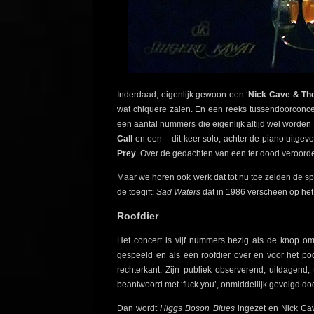
Inderdaad, eigenlijk gewoon een ‘
Nick Cave & Th
wat chiquere zalen. En een reeks tussendoorconce
een aantal nummers die eigenlijk altijd wel worde
Call
en een – dit keer solo, achter de piano uitg
Prey
. Over de gedachten van een ter dood veroorde
Maar we horen ook werk dat tot nu toe zelden de sp
de toegift:
Sad Waters
dat in 1986 verscheen op he
Roofdier
Het concert is vijf nummers bezig als de knop om
gespeeld en als een roofdier over en voor het po
rechterkant. Zijn publiek observerend, uitdagend
beantwoord met ‘fuck you’, onmiddellijk gevolgd doo
Dan wordt
Higgs Boson Blues
ingezet en Nick Cave