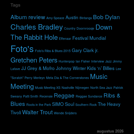
Tags
Album review
Bob Dylan
Austin
Amy Speace
Bintangs
Charles Bradley
Down
Country
Doornroosje
The Rabbit Hole
Festival Mundial
Effenaar
Foto's
Gary Clark jr.
Foto's Ribs & Blues 2015
Gretchen Peters
Huntenpop
Ian Fisher
Interview
Jazz
Jimmy
JJ Grey & Mofro
Johnny Winter
Kids ‘n’ Billies
Lafave
Lee
Music
"Scratch" Perry
Merleyn
Meta Dia & The Cornerstones
Meeting
Music Meeting XS
Nashville
Nijmegen
North Sea Jazz
Patrick
Reggae
Ribs &
Sweany
Patti Smith
Recensie
Reggae Sundance
Blues
SIMO
Soul
The Heavy
Roots in the Park
Southern Rock
Walter Trout
Tivoli
Wende Snijders
augustus 2026