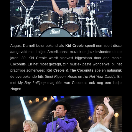
August Darnell beter bekend als
Kid Creole
speelt een soort disco
aangevuld met Latijns-Amerikaanse muziek en jazz-invloeden uit de
jaren ‘30. Kid Creole wordt steevast bijgestaan door drie mooie
Coconuts. En het moet gezegd, zijn muziek paste wonderwel bij het
prachtige zomerweer.
Kid Creole & The Coconuts
spelen natuurlijk
de overbekende hits
Stool Pigeon, Annie
en
I’m Not Your Daddy
. En
met
My Boy Lollipop
mag één van Coconuts ook nog een liedje
zingen.