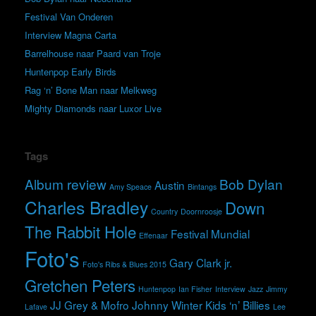
Festival Van Onderen
Interview Magna Carta
Barrelhouse naar Paard van Troje
Huntenpop Early Birds
Rag ‘n’ Bone Man naar Melkweg
Mighty Diamonds naar Luxor Live
Tags
Album review
Bob Dylan
Austin
Amy Speace
Bintangs
Charles Bradley
Down
Country
Doornroosje
The Rabbit Hole
Festival Mundial
Effenaar
Foto's
Gary Clark jr.
Foto's Ribs & Blues 2015
Gretchen Peters
Huntenpop
Ian Fisher
Interview
Jazz
Jimmy
JJ Grey & Mofro
Johnny Winter
Kids ‘n’ Billies
Lafave
Lee