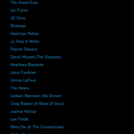
The Grand East
Ian Fisher
JD Simo
Bintangs
Gretchen Peters
JJ Grey & Mofro
Patrick Sweany
David Hillyard (The Slackers)
Heartless Bastards
Jaimi Faulkner
Jimmy LaFave
The Heavy
Colleen Rennison (No Sinner)
Craig Beaton (A Mote Of Dust)
Joshua Hyslop
Lee Fields
Meta Dia (& The Cornerstones)