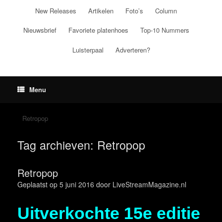
Ga
New Releases
Artikelen
Foto’s
Column
naar
de
Nieuwsbrief
Favoriete platenhoes
Top-10 Nummers
inhoud
Luisterpaal
Adverteren?
Menu
Retropop
Tag archieven:
Retropop
Retropop
Geplaatst op
5 juni 2016
door
LiveStreamMagazine.nl
Uitverkochte 15e editie