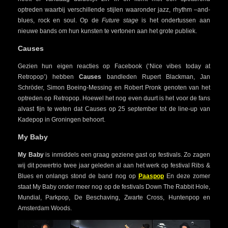
optreden waarbij verschillende stijlen waaronder jazz, rhythm –and-
blues, rock en soul. Op de
Future stage
is het ondertussen aan
nieuwe bands om hun kunsten te vertonen aan het grote publiek.
Causes
Gezien hun eigen reacties op Facebook (‘Nice vibes today at
Retropop’) hebben
Causes
bandleden Rupert Blackman, Jan
Schröder, Simon Boeing-Messing en Robert Pronk genoten van het
optreden op Retropop. Hoewel het nog even duurt is het voor de fans
alvast fijn te weten dat Causes op 25 september tot de line-up van
Kadepop in Groningen behoort.
My Baby
My Baby
is inmiddels een graag geziene gast op festivals. Zo zagen
wij dit powertrio twee jaar geleden al aan het werk op festival Ribs &
Blues en onlangs stond de band nog op
Paaspop
En deze zomer
staat My Baby onder meer nog op de festivals Down The Rabbit Hole,
Mundial, Parkpop, De Beschaving, Zwarte Cross, Huntenpop en
Amsterdam Woods.