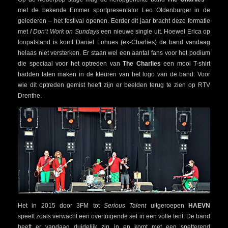
met de bekende Emmer sportpresentator Leo Oldenburger in de
gelederen – het festival openen. Eerder dit jaar bracht deze formatie
met
I Don’t Work on Sundays
een nieuwe single uit. Hoewel Erica op
loopafstand is komt Daniel Lohues (ex-Charlies) de band vandaag
helaas niet versterken. Er staan wel een aantal fans voor het podium
die speciaal voor het optreden van
The Charlies
een mooi T-shirt
hadden laten maken in de kleuren van het logo van de band. Voor
wie dit optreden gemist heeft zijn er beelden terug te zien op RTV
Drenthe.
Het in 2015 door 3FM tot
Serious Talent
uitgeroepen
HAEVN
speelt zoals verwacht een overtuigende set in een volle tent. De band
heeft er vandaag duidelijk zin in en komt met een spetterend