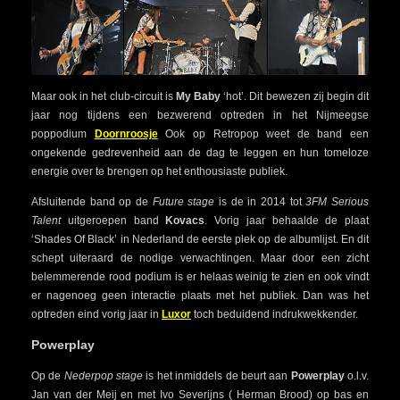
Maar ook in het club-circuit is
My Baby
‘hot’. Dit bewezen zij begin dit
jaar nog tijdens een bezwerend optreden in het Nijmeegse
poppodium
Doornroosje
Ook op Retropop weet de band een
ongekende gedrevenheid aan de dag te leggen en hun tomeloze
energie over te brengen op het enthousiaste publiek.
Afsluitende band op de
Future stage
is de in 2014 tot
3FM Serious
Talent
uitgeroepen band
Kovacs
. Vorig jaar behaalde de plaat
‘Shades Of Black’ in Nederland de eerste plek op de albumlijst. En dit
schept uiteraard de nodige verwachtingen. Maar door een zicht
belemmerende rood podium is er helaas weinig te zien en ook vindt
er nagenoeg geen interactie plaats met het publiek. Dan was het
optreden eind vorig jaar in
Luxor
toch beduidend indrukwekkender.
Powerplay
Op de
Nederpop stage
is het inmiddels de beurt aan
Powerplay
o.l.v.
Jan van der Meij en met Ivo Severijns ( Herman Brood) op bas en