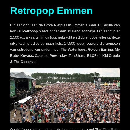
Retropop Emmen
e
Dit jaar vindt aan de Grote Rietplas in Emmen alweer 15
editie van
festival
Retropop
plaats onder een stralend zonnetje. Dit jaar zijn er
2.500 extra kaarten in omloop gebracht en dit brengt de teller op deze
uitverkochte editie op maar liefst 17.500 toeschouwers die genieten
van optredens van onder meer
The Waterboys, Golden Earring, My
Baby, Kovacs, Causes
,
Powerplay
,
Ten Sharp
,
BLØF
en
Kid Creole
& The Coconuts
.
Op de
Nederpop stage
mag de heropgerichte band
The Charlies
–