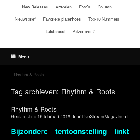
Ga
New Releases
Artikelen
Foto’s
Column
naar
de
Nieuwsbrief
Favoriete platenhoes
Top-10 Nummers
inhoud
Luisterpaal
Adverteren?
Menu
Rhythm & Roots
Tag archieven:
Rhythm & Roots
Rhythm & Roots
Geplaatst op
15 februari 2016
door
LiveStreamMagazine.nl
Bijzondere tentoonstelling linkt