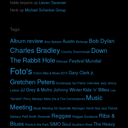
hidde terpstra
op
Lieven Tavernier
Henk
op
Michael Schenker Group
Tags
Album review
Bob Dylan
Austin
Amy Speace
Bintangs
Charles Bradley
Down
Country
Doornroosje
The Rabbit Hole
Festival Mundial
Effenaar
Foto's
Gary Clark jr.
Foto's Ribs & Blues 2015
Gretchen Peters
Huntenpop
Ian Fisher
Interview
Jazz
Jimmy
JJ Grey & Mofro
Johnny Winter
Kids ‘n’ Billies
Lafave
Lee
Music
"Scratch" Perry
Merleyn
Meta Dia & The Cornerstones
Meeting
Music Meeting XS
Nashville
Nijmegen
North Sea Jazz
Patrick
Reggae
Ribs &
Sweany
Patti Smith
Recensie
Reggae Sundance
Blues
SIMO
Soul
The Heavy
Roots in the Park
Southern Rock