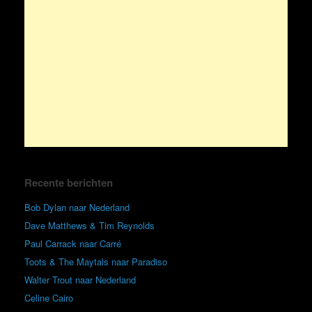
Recente berichten
Bob Dylan naar Nederland
Dave Matthews & Tim Reynolds
Paul Carrack naar Carré
Toots & The Maytals naar Paradiso
Walter Trout naar Nederland
Celine Cairo