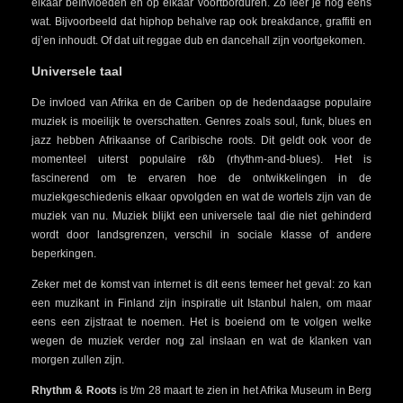
elkaar beïnvloeden en op elkaar voortborduren. Zo leer je nog eens
wat. Bijvoorbeeld dat hiphop behalve rap ook breakdance, graffiti en
dj’en inhoudt. Of dat uit reggae dub en dancehall zijn voortgekomen.
Universele taal
De invloed van Afrika en de Cariben op de hedendaagse populaire
muziek is moeilijk te overschatten. Genres zoals soul, funk, blues en
jazz hebben Afrikaanse of Caribische roots. Dit geldt ook voor de
momenteel uiterst populaire r&b (rhythm-and-blues). Het is
fascinerend om te ervaren hoe de ontwikkelingen in de
muziekgeschiedenis elkaar opvolgden en wat de wortels zijn van de
muziek van nu. Muziek blijkt een universele taal die niet gehinderd
wordt door landsgrenzen, verschil in sociale klasse of andere
beperkingen.
Zeker met de komst van internet is dit eens temeer het geval: zo kan
een muzikant in Finland zijn inspiratie uit Istanbul halen, om maar
eens een zijstraat te noemen. Het is boeiend om te volgen welke
wegen de muziek verder nog zal inslaan en wat de klanken van
morgen zullen zijn.
Rhythm & Roots
is t/m 28 maart te zien in het Afrika Museum in Berg