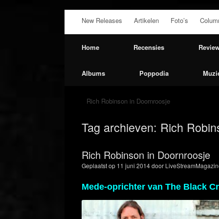
Ga
New Releases
Artikelen
Foto’s
Colum
naar
de
inhoud
Home
Recensies
Revie
Albums
Poppodia
Muzi
Rich Robinson in Doornroosje
Tag archieven:
Rich Robin
Rich Robinson in Doornroosje
Geplaatst op
11 juni 2014
door
LiveStreamMagazin
Mede-oprichter van The Black C