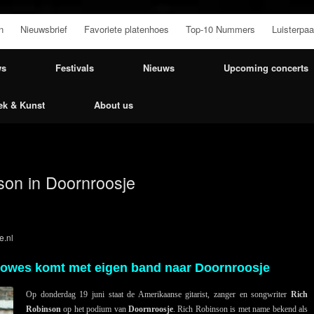
n
Nieuwsbrief
Favoriete platenhoes
Top-10 Nummers
Luisterpaa
ws
Festivals
Nieuws
Upcoming concerts
ek & Kunst
About us
son in Doornroosje
e.nl
rowes komt met eigen band naar Doornroosje
Op donderdag 19 juni staat de Amerikaanse gitarist, zanger en songwriter
Rich
Robinson
op het podium van
Doornroosje
. Rich Robinson is met name bekend als