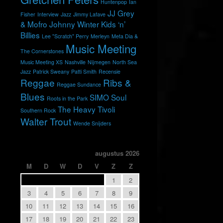
Huntenpop
Ian
JJ Grey
Fisher
Interview
Jazz
Jimmy Lafave
& Mofro
Johnny Winter
Kids ‘n’
Billies
Lee "Scratch" Perry
Merleyn
Meta Dia &
Music Meeting
The Cornerstones
Music Meeting XS
Nashville
Nijmegen
North Sea
Jazz
Patrick Sweany
Patti Smith
Recensie
Reggae
Ribs &
Reggae Sundance
Blues
SIMO
Soul
Roots in the Park
The Heavy
Tivoli
Southern Rock
Walter Trout
Wende Snijders
augustus 2026
M
D
W
D
V
Z
Z
1
2
3
4
5
6
7
8
9
10
11
12
13
14
15
16
17
18
19
20
21
22
23