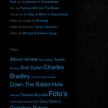
Paul
op
Jo Harman in Stevenskerk
Jon
op
Festival Still Got The Blues
nicole
op
JJ Grey & Mofro in Doornroosje
Henk de Jonge
op
Bintangs
hidde terpstra
op
Lieven Tavernier
Henk
op
Michael Schenker Group
Tags
Album review
Austin
Amy Speace
Charles
Bob Dylan
Bintangs
Bradley
Country
Doornroosje
Down The Rabbit Hole
Foto's
Festival Mundial
Effenaar
Gary Clark jr.
Foto's Ribs & Blues 2015
Gretchen Peters