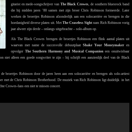
gitarist en mede-songschrijver van
The Black Crowes
, de southern bluesrock band
die hij midden jaren ’80 samen met zijn broer Chris Robinson formeerde. Later
werken de broertjes Robinson afzonderlijk aan een solocarrière en brengen in die
hoedanigheid diverse platen uit. Met
The Ceaseless Sight
nam Rich Robinson vorig
jaar alweer zijn derde – onlangs uitgebrachte – solo-album op.
Als The Black Crowes brengen de broertjes Robinson een flink aantal platen uit
waarvan met name de succesvolle debuutplaat
Shake Your Moneymaker
en
opvolger
The Southern Harmony and Musical Companion
een onuitwisbaar
 niet alleen een goede songwriter te zijn – hij schrijft een aanzienlijk deel van de Black
 de broertjes Robinson door de jaren heen aan een solocarrière en brengen als solo-artiest
broer met de Chris Robinson Brotherhood. De muziek van Rich Robinson ligt duidelijk in het
hte Crowes-fans een niet te missen concert.