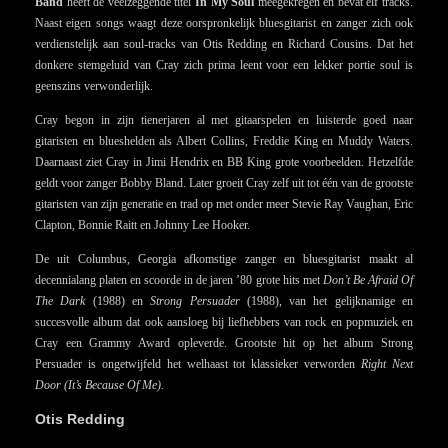
Band
heeft de veelzeggende titel
In My Soul
meegekregen en bevat elf tracks.
Naast eigen songs waagt deze oorspronkelijk bluesgitarist en zanger zich ook
verdienstelijk aan soul-tracks van Otis Redding en Richard Cousins. Dat het
donkere stemgeluid van Cray zich prima leent voor een lekker portie soul is
geenszins verwonderlijk.
Cray begon in zijn tienerjaren al met gitaarspelen en luisterde goed naar
gitaristen en blueshelden als Albert Collins, Freddie King en Muddy Waters.
Daarnaast ziet Cray in Jimi Hendrix en BB King grote voorbeelden. Hetzelfde
geldt voor zanger Bobby Bland. Later groeit Cray zelf uit tot één van de grootste
gitaristen van zijn generatie en trad op met onder meer Stevie Ray Vaughan, Eric
Clapton, Bonnie Raitt en Johnny Lee Hooker.
De uit Columbus, Georgia afkomstige zanger en bluesgitarist maakt al
decennialang platen en scoorde in de jaren ’80 grote hits met
Don’t Be Afraid Of
The Dark
(1988) en
Strong Persuader
(1988), van het gelijknamige en
succesvolle album dat ook aansloeg bij liefhebbers van rock en popmuziek en
Cray een Grammy Award opleverde. Grootste hit op het album Strong
Persuader is ongetwijfeld het welhaast tot klassieker verworden
Right Next
Door (It’s Because Of Me).
Otis Redding