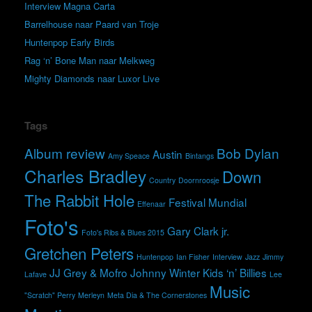
Interview Magna Carta
Barrelhouse naar Paard van Troje
Huntenpop Early Birds
Rag ‘n’ Bone Man naar Melkweg
Mighty Diamonds naar Luxor Live
Tags
Album review
Bob Dylan
Austin
Amy Speace
Bintangs
Charles Bradley
Down
Country
Doornroosje
The Rabbit Hole
Festival Mundial
Effenaar
Foto's
Gary Clark jr.
Foto's Ribs & Blues 2015
Gretchen Peters
Huntenpop
Ian Fisher
Interview
Jazz
Jimmy
JJ Grey & Mofro
Johnny Winter
Kids ‘n’ Billies
Lafave
Lee
Music
"Scratch" Perry
Merleyn
Meta Dia & The Cornerstones