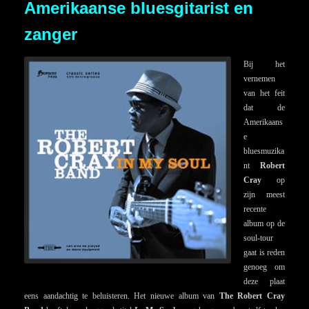
Amerikaanse bluesgitarist en
zanger
Bij het
vernemen
van het feit
dat de
Amerikaans
e
bluesmuzika
nt
Robert
Cray
op
zijn meest
recente
album op de
soul-tour
gaat is reden
genoeg om
deze plaat
eens aandachtig te beluisteren. Het nieuwe album van
The Robert Cray