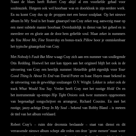
Naast de blues heeft Robert Cray altijd al een voorliefde gehad voor
soulmuziek. Hetgeen ook wel hoorbaar was en doorklonk in zijn eerdere werk.
En nu komt Cray dus op de proppen met een heuse soulplaat.
Op het nieuwe
album In My Soul is het fraaie gitaarspel van Cray zeker nog aanwezig maar op
een meer subtiele manier hoorbaar. Overduidelijk in dienst van het geheel en in
meerdere eer en glorie aan de door hem geliefde soul. Maar zeker in nummers
als
You Move Me
,
Fine Yesterday
en bonus-track
Pillow
hoor je onmiskenbaar
het typische gitaargeluid van Cray.
Met
Nobody’s Fault But Mine
waagt Cray zich aan een nummer van soullegende
Otis Redding. Hoewel het niet kan tippen aan het origineel blijft het ook in de
uitvoering van Cray een heerlijk nummer.
Hetzelfde geldt eigenlijk voor
Your
Good Thing Is About To End
van David Porter en Isaac Hayes maar bekend in
de uitvoering van de geweldige soulzanger O.V. Wright. Lekker is zeker ook de
track
What Would You Say
. Verder heeft Cray met het rustige
Hold On
en
het instrumentale up-tempo
Hip Tight Onions
ook twee nummers opgenomen
van begenadigd songschrijver en arrangeur, Richard Cousins. En
met het
rustige, jazzy-achtige
Deep In My Soul
– bekend van Bobby Bland – is meteen
de titel van het album verklaard.
Robert Cray’s – ruim drie decennia beslaande – staat van dienst en dit
verrassende nieuwe album schept alle reden om deze ‘grote meneer’ maar weer