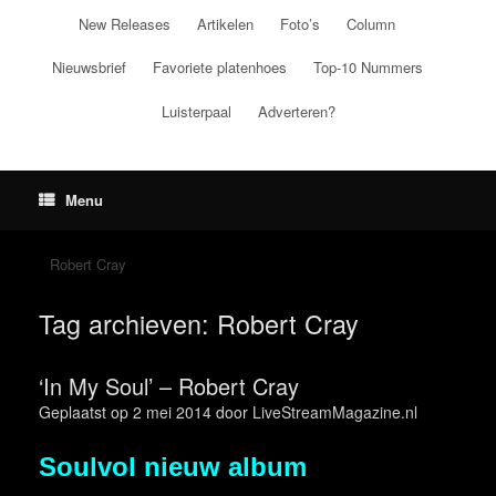
Ga
New Releases
Artikelen
Foto’s
Column
naar
de
Nieuwsbrief
Favoriete platenhoes
Top-10 Nummers
inhoud
Luisterpaal
Adverteren?
Menu
Robert Cray
Tag archieven:
Robert Cray
‘In My Soul’ – Robert Cray
Geplaatst op
2 mei 2014
door
LiveStreamMagazine.nl
Soulvol nieuw album