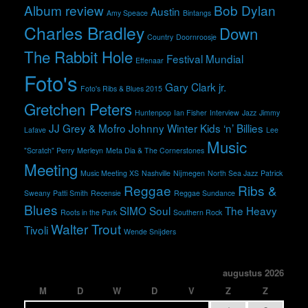
Album review
Bob Dylan
Austin
Amy Speace
Bintangs
Charles Bradley
Down
Country
Doornroosje
The Rabbit Hole
Festival Mundial
Effenaar
Foto's
Gary Clark jr.
Foto's Ribs & Blues 2015
Gretchen Peters
Huntenpop
Ian Fisher
Interview
Jazz
Jimmy
JJ Grey & Mofro
Johnny Winter
Kids ‘n’ Billies
Lafave
Lee
Music
"Scratch" Perry
Merleyn
Meta Dia & The Cornerstones
Meeting
Music Meeting XS
Nashville
Nijmegen
North Sea Jazz
Patrick
Reggae
Ribs &
Sweany
Patti Smith
Recensie
Reggae Sundance
Blues
SIMO
Soul
The Heavy
Roots in the Park
Southern Rock
Walter Trout
Tivoli
Wende Snijders
augustus 2026
M
D
W
D
V
Z
Z