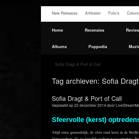
Ga
New Releases
Artikelen
Foto’s
Colum
naar
de
inhoud
Home
Recensies
Revie
Albums
Poppodia
Muzi
Sofia Dragt & Port of Call
Tag archieven:
Sofia Dragt
Sofia Dragt & Port of Call
Geplaatst op
22 december 2014
door
LiveStreamMa
Sfeervolle (kerst) optrede
Altijd extra gemoedelijk, de sfeer rond kerst in de
Werfke
kleine podium. En op datzelfde podium twee optredens. Piete