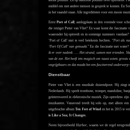
middel om met andere mensen in gesprek te komen. En Sofia
in het vaandel staan. Alle ingrediënten voor een mooie mu
Eerst
Port of Call
; aanlegplaats in den vreemde voor schep
die reiziger Pieter van Vliet? En waar komt die fascinati
waaronder hij optreedt en in sommige nummers vandaan? 
‘Port of Call’ niet te veel betekenis hechten. “
Port als na
‘Port Of Call’ van gemaakt
.” En die fascinatie met water?
ik er over nadenk ….. Het strand, samen met vrienden. Sla
van de zee. Het heeft iets magisch om naast zoiets groots
ongrijpbaars en dat maakt het een fascinerend onderwerp 
Dienstbaar
Pieter van Vliet is een muzikale duizendpoot. Hij zingt i
Nederlands. Hij speelt trombone, trompet, mandoline, banjo,
geïnteresseerd in elektronische muziek. Zijn optredens zijn
muzikanten. Vanavond treedt hij solo op, met alleen ee
uitgebrachte album
Ten Feet of Wind
en het in 2015 te ve
is Like a Sea; It Changes
.
Neem bijvoorbeeld
Harbor
, waarin we de regel terugvind