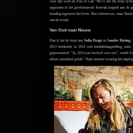
voor zijn werk als Port of Call. “
We’re like the body of th
opgroeien in het gereformeerde Katwijk koppelt aan de ge
houding tegenover het leven. Niet schreeuwen, maar fluister
van de avond.
Van Oud naar Nieuw
Dan is het de beurt aan
Sofia Dragt
en
Sander Huting
,
2013 betekende in 2014 veel mediabelangstelling, rui
gepresenteerd. “
Ja, 2014 was hectisch voor ons
”, vertelt So
album uitstekend gelukt
.” Haar mooiste ervaring het afgelop