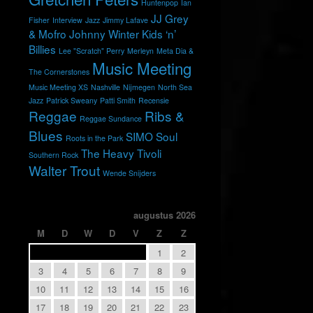
Huntenpop
Ian
JJ Grey
Fisher
Interview
Jazz
Jimmy Lafave
& Mofro
Johnny Winter
Kids ‘n’
Billies
Lee "Scratch" Perry
Merleyn
Meta Dia &
Music Meeting
The Cornerstones
Music Meeting XS
Nashville
Nijmegen
North Sea
Jazz
Patrick Sweany
Patti Smith
Recensie
Reggae
Ribs &
Reggae Sundance
Blues
SIMO
Soul
Roots in the Park
The Heavy
Tivoli
Southern Rock
Walter Trout
Wende Snijders
augustus 2026
M
D
W
D
V
Z
Z
1
2
3
4
5
6
7
8
9
10
11
12
13
14
15
16
17
18
19
20
21
22
23