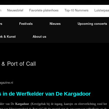
n
Nieuwsbrief
Favoriete platenhoes
Top-10 Nummers
Luisterpaa
ws
Festivals
Nieuws
Upcoming concerts
ek & Kunst
About us
 & Port of Call
gazine.nl
ns in de Werfkelder van De Kargadoor
lder
van De
Kargadoor
. (Kerst)gebak bij de ingang, kaarsjes en sfeerverlichting rond het
r van Vliet (optredend als Port of Call) die muziek ziet als een vorm van zelfreflectie en als