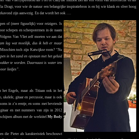
 Dragt, voor wie de natuur een belangrijke inspiratiebron is en bij wie klank en sfeer hoog
ziekavond zijn aanwezig. En dat wordt het ook ….
en of (meer figuurlijk) voor reizigers. Is
e voor schepen en scheepstermen in de naam
Volgens Van Vliet zelf moeten we aan dat
am lag wat moeilijk, dus ik heb er maar
 Misschien toch zijn Katwijkse roots? “
Nu
pen in het zand en opstaan met het geluid
 wakker te worden. Daarnaast is water iets
voor liedjes”
.
n het Engels, maar als Titiaan ook in het
 ukelele, gitaar en percussie, maar is ook
 soms in z’n eentje, en soms met bevriende
n gitaar en met nummers van zijn in 2012
rschijnen album met de werktitel
My Body
en die Pieter als karakteristiek beschouwt