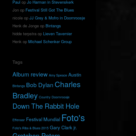
Paul
op
Jo Harman in Stevenskerk
Jon
op
Festival Still Got The Blues
nicole
op
JJ Grey & Mofro in Doornroosje
Henk de Jonge
op
Bintangs
hidde terpstra
op
Lieven Tavernier
Henk
op
Michael Schenker Group
Tags
Album review
Austin
Amy Speace
Charles
Bob Dylan
Bintangs
Bradley
Country
Doornroosje
Down The Rabbit Hole
Foto's
Festival Mundial
Effenaar
Gary Clark jr.
Foto's Ribs & Blues 2015
Gretchen Peters