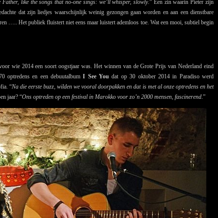
e Father, like the songs that no-one sings: we’ll whisper, slowly
.” Een zin waarin Pieter zijn
dachte dat zijn liedjes waarschijnlijk weinig gezongen gaan worden en aan een dienstbare
en ….. Het publiek fluistert niet eens maar luistert ademloos toe. Wat een mooi, subtiel begin
 voor wie 2014 een soort oogstjaar was. Het winnen van de Grote Prijs van Nederland eind
m 70 optredens en een debuutalbum
I See You
dat op 30 oktober 2014 in Paradiso werd
fia. “
Na die eerste buzz, wilden we vooral doorpakken en dat is met al onze optredens en het
en jaar? “
Ons optreden op een festival in Marokko voor zo’n 2000 mensen, fascinerend
.”