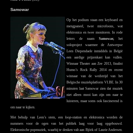
Samowar
Op het podium staan een keyboard en
mengpaneel, twee microfoons, wat
elektronica en twee monitoren. In rode
letters de naam
Samowar,
het
soloproject waarmee de Antwerpse
Leen Diependaele inmiddels in België
een aardige prijzenkast kan vullen.
Winnaar Theater aan Zee 2013, finalist
Humo’s Rock Rally 2014 en recent
winnaar van de wedstrijd van het
Belgische muziekplatform VI.BE. In 30
minuten laat Samowar zien dat muziek
niet alleen mooi kan zijn om naar te
luisteren, maar soms ook fascinerend is
om naar te kijken.
Met behulp van Leen’s stem, een
loop
-station en elektronica worden de
nummers voor de ogen van het publiek laag voor laag opgebouwd.
Elektronische popmuziek, waarbij te denken valt aan Björk of Laurie Andersen.