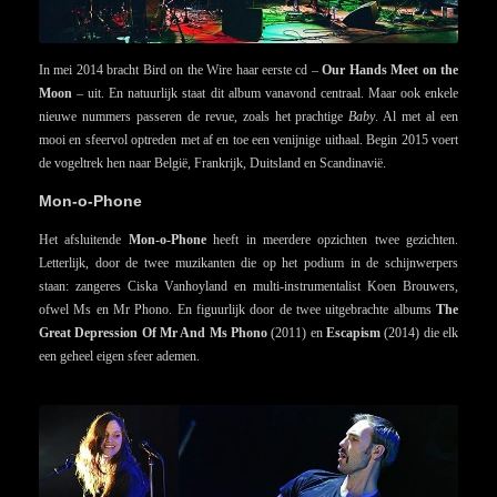
In mei 2014 bracht Bird on the Wire haar eerste cd –
Our Hands Meet on the
Moon
– uit. En natuurlijk staat dit album vanavond centraal. Maar ook enkele
nieuwe nummers passeren de revue, zoals het prachtige
Baby
. Al met al een
mooi en sfeervol optreden met af en toe een venijnige uithaal. Begin 2015 voert
de vogeltrek hen naar België, Frankrijk, Duitsland en Scandinavië.
Mon-o-Phone
Het afsluitende
Mon-o-Phone
heeft in meerdere opzichten twee gezichten.
Letterlijk, door de twee muzikanten die op het podium in de schijnwerpers
staan: zangeres Ciska Vanhoyland en multi-instrumentalist Koen Brouwers,
ofwel Ms en Mr Phono. En figuurlijk door de twee uitgebrachte albums
The
Great Depression Of Mr And Ms Phono
(2011) en
Escapism
(2014) die elk
een geheel eigen sfeer ademen.