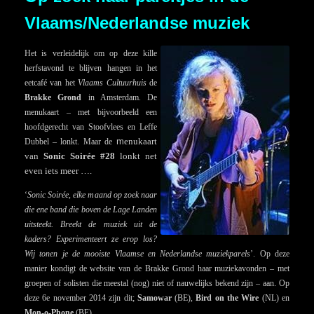
Vlaams/Nederlandse muziek
Het is verleidelijk om op deze kille
herfstavond te blijven hangen in het
eetcafé van het
Vlaams Cultuurhuis
de
Brakke Grond
in Amsterdam. De
menukaart – met bijvoorbeeld een
hoofdgerecht van Stoofvlees en Leffe
m
enukaart
Dubbel – lonkt. Maar de
van
Sonic Soirée #28
lonkt net
even iets meer ….
‘
Sonic Soirée, elke maand op zoek naar
die ene band die boven de Lage Landen
uitsteekt. Breekt de muziek uit de
kaders? Experimenteert ze erop los?
Wij tonen je de mooiste Vlaamse en Nederlandse muziekparels
’. Op deze
manier kondigt de website van de Brakke Grond haar muziekavonden – met
groepen of solisten die meestal (nog) niet of nauwelijks bekend zijn – aan. Op
deze 6e november 2014 zijn dit;
Samowar
(BE),
Bird on the Wire
(NL) en
Mon-o-Phone
(BE).