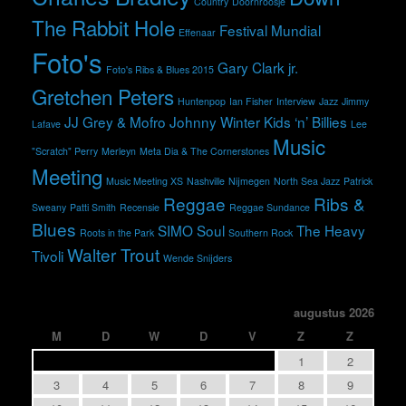
Country
Doornroosje
The Rabbit Hole
Festival Mundial
Effenaar
Foto's
Gary Clark jr.
Foto's Ribs & Blues 2015
Gretchen Peters
Huntenpop
Ian Fisher
Interview
Jazz
Jimmy
JJ Grey & Mofro
Johnny Winter
Kids ‘n’ Billies
Lafave
Lee
Music
"Scratch" Perry
Merleyn
Meta Dia & The Cornerstones
Meeting
Music Meeting XS
Nashville
Nijmegen
North Sea Jazz
Patrick
Reggae
Ribs &
Sweany
Patti Smith
Recensie
Reggae Sundance
Blues
SIMO
Soul
The Heavy
Roots in the Park
Southern Rock
Walter Trout
Tivoli
Wende Snijders
augustus 2026
M
D
W
D
V
Z
Z
1
2
3
4
5
6
7
8
9