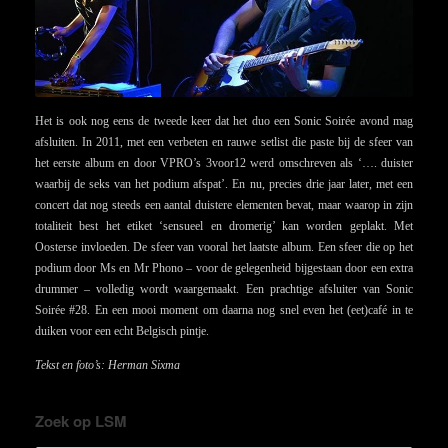
Het is ook nog eens de tweede keer dat het duo een Sonic Soirée avond mag
afsluiten. In 2011, met een verbeten en rauwe setlist die paste bij de sfeer van
het eerste album en door VPRO’s 3voor12 werd omschreven als ‘…. duister
waarbij de seks van het podium afspat’. En nu, precies drie jaar later, met een
concert dat nog steeds een aantal duistere elementen bevat, maar waarop in zijn
totaliteit best het etiket ‘sensueel en dromerig’ kan worden geplakt. Met
Oosterse invloeden. De sfeer van vooral het laatste album. Een sfeer die op het
podium door Ms en Mr Phono – voor de gelegenheid bijgestaan door een extra
drummer – volledig wordt waargemaakt. Een prachtige afsluiter van Sonic
Soirée #28. En een mooi moment om daarna nog snel even het (eet)café in te
duiken voor een echt Belgisch pintje.
Tekst en foto’s: Herman Sixma
Zoek op LSM