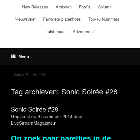
Ga
New Releases
Artikelen
Foto’s
Column
naar
de
Nieuwsbrief
Favoriete platenhoes
Top-10 Nummers
inhoud
Luisterpaal
Adverteren?
Menu
Sonic Soirée #28
Tag archieven:
Sonic Soirée #28
Sonic Soirée #28
Geplaatst op
9 november 2014
door
LiveStreamMagazine.nl
Op zoek naar pareltjes in de