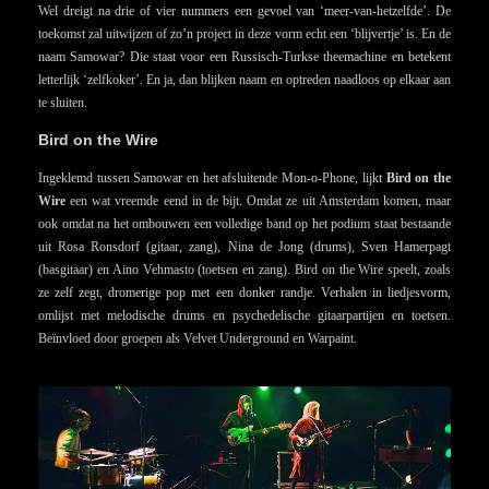
Wel dreigt na drie of vier nummers een gevoel van ‘meer-van-hetzelfde’. De
toekomst zal uitwijzen of zo’n project in deze vorm echt een ‘blijvertje’ is. En de
naam Samowar? Die staat voor een Russisch-Turkse theemachine en betekent
letterlijk ‘zelfkoker’. En ja, dan blijken naam en optreden naadloos op elkaar aan
te sluiten.
Bird on the Wire
Ingeklemd tussen Samowar en het afsluitende Mon-o-Phone, lijkt
Bird on the
Wire
een wat vreemde eend in de bijt. Omdat ze uit Amsterdam komen, maar
ook omdat na het ombouwen een volledige band op het podium staat bestaande
uit Rosa Ronsdorf (gitaar, zang), Nina de Jong (drums), Sven Hamerpagt
(basgitaar) en Aino Vehmasto (toetsen en zang). Bird on the Wire speelt, zoals
ze zelf zegt, dromerige pop met een donker randje. Verhalen in liedjesvorm,
omlijst met melodische drums en psychedelische gitaarpartijen en toetsen.
Beïnvloed door groepen als Velvet Underground en Warpaint.