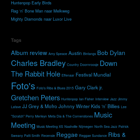
Huntenpop Early Birds
Rag ‘n’ Bone Man naar Melkweg
Mighty Diamonds naar Luxor Live
Tags
Album review
Bob Dylan
Austin
Amy Speace
Bintangs
Charles Bradley
Down
Country
Doornroosje
The Rabbit Hole
Festival Mundial
Effenaar
Foto's
Gary Clark jr.
Foto's Ribs & Blues 2015
Gretchen Peters
Huntenpop
Ian Fisher
Interview
Jazz
Jimmy
JJ Grey & Mofro
Johnny Winter
Kids ‘n’ Billies
Lafave
Lee
Music
"Scratch" Perry
Merleyn
Meta Dia & The Cornerstones
Meeting
Music Meeting XS
Nashville
Nijmegen
North Sea Jazz
Patrick
Reggae
Ribs &
Sweany
Patti Smith
Recensie
Reggae Sundance