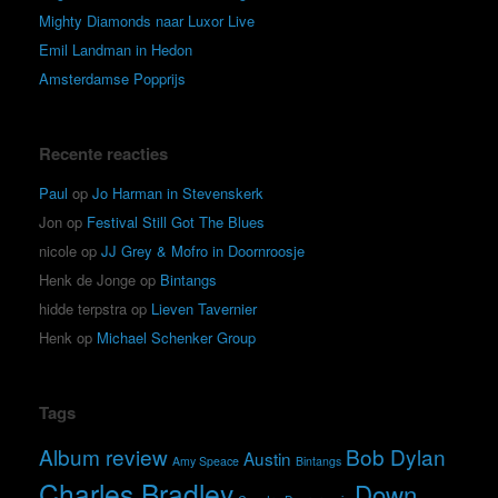
Mighty Diamonds naar Luxor Live
Emil Landman in Hedon
Amsterdamse Popprijs
Recente reacties
Paul
op
Jo Harman in Stevenskerk
Jon
op
Festival Still Got The Blues
nicole
op
JJ Grey & Mofro in Doornroosje
Henk de Jonge
op
Bintangs
hidde terpstra
op
Lieven Tavernier
Henk
op
Michael Schenker Group
Tags
Album review
Bob Dylan
Austin
Amy Speace
Bintangs
Charles Bradley
Down