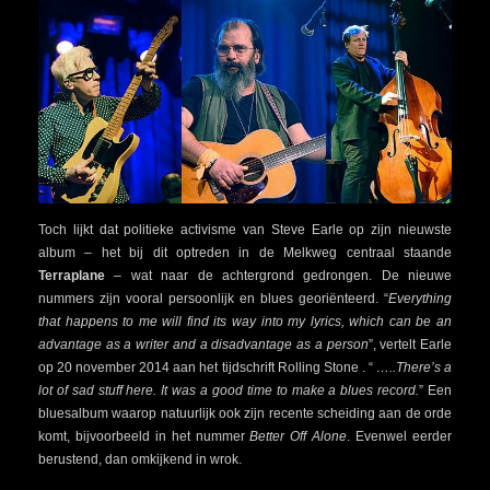
Toch lijkt dat politieke activisme van Steve Earle op zijn nieuwste
album – het bij dit optreden in de Melkweg centraal staande
Terraplane
– wat naar de achtergrond gedrongen. De nieuwe
nummers zijn vooral persoonlijk en blues georiënteerd. “
Everything
that happens to me will find its way into my lyrics, which can be an
advantage as a writer and a disadvantage as a person
”, vertelt Earle
op 20 november 2014 aan het tijdschrift Rolling Stone . “
…..There’s a
lot of sad stuff here. It was a good time to make a blues record.
” Een
bluesalbum waarop natuurlijk ook zijn recente scheiding aan de orde
komt, bijvoorbeeld in het nummer
Better Off Alone
. Evenwel eerder
berustend, dan omkijkend in wrok.