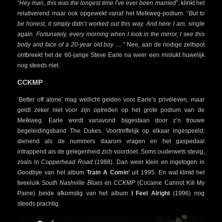
“
Hey man, this was the longest time I’ve ever been married
”, klinkt het
relativerend maar ook opgewekt vanaf het Melkweg-podium. “
But to
be honest, it simply didn’t worked out this way. And here I am, single
again. Fortunately, every morning when I look in the mirror, I see this
body and face of a 20-year old boy ….
” Nee, aan de nodige zelfspot
ontbreekt het de 60-jarige Steve Earle na weer een mislukt huwelijk
nog steeds niet.
CCKMP
‘Better off alone’ mag wellicht gelden voor Earle’s privéleven, maar
geldt zeker niet voor zijn optreden op het grote podium van de
Melkweg. Earle wordt vanavond bijgestaan door z’n trouwe
begeleidingsband The Dukes. Voortreffelijk op elkaar ingespeeld;
dienend als de nummers daarom vragen en het gaspedaal
intrappend als de gelegenheid zich voordoet. Soms ouderwets stevig,
zoals in
Copperhead Road
(1988). Dan weer klein en ingetogen in
Goodbye
van het album
Train A Comin’
uit 1995. En wat klinkt het
tweeluik
South Nashville Blues
en
CCKMP
(Cocaine Cannot Kill My
Paine) beide afkomstig van het album
I Feel Alright
(1996) nog
steeds prachtig.