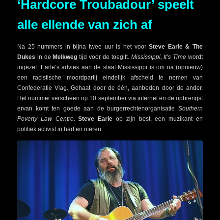
‘Hardcore Troubadour’ speelt
alle ellende van zich af
Na 25 nummers in bijna twee uur is het voor
Steve Earle & The
Dukes
in de
Melkweg
tijd voor de toegift.
Mississippi, It’s Time
wordt
ingezet. Earle’s advies aan de staat Mississippi is om na (opnieuw)
een racistische moordpartij eindelijk afscheid te nemen van
Confederatie Vlag. Gehaat door de één, aanbeden door de ander.
Het nummer verscheen op 10 september via internet en de opbrengst
ervan komt ten goede aan de burgerrechtenorganisatie
Southern
Poverty Law Centre
.
Steve Earle
op zijn best, een muzikant en
politiek activist in hart en nieren.