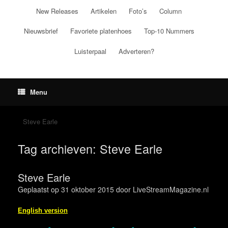
Ga
New Releases
Artikelen
Foto’s
Column
naar
de
Nieuwsbrief
Favoriete platenhoes
Top-10 Nummers
inhoud
Luisterpaal
Adverteren?
Menu
Steve Earle
Tag archieven:
Steve Earle
Steve Earle
Geplaatst op
31 oktober 2015
door
LiveStreamMagazine.nl
English version