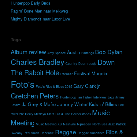
Huntenpop Early Birds
Rag ‘n’ Bone Man naar Melkweg
Mighty Diamonds naar Luxor Live
Tags
Album review
Bob Dylan
Austin
Amy Speace
Bintangs
Charles Bradley
Down
Country
Doornroosje
The Rabbit Hole
Festival Mundial
Effenaar
Foto's
Gary Clark jr.
Foto's Ribs & Blues 2015
Gretchen Peters
Huntenpop
Ian Fisher
Interview
Jazz
Jimmy
JJ Grey & Mofro
Johnny Winter
Kids ‘n’ Billies
Lafave
Lee
Music
"Scratch" Perry
Merleyn
Meta Dia & The Cornerstones
Meeting
Music Meeting XS
Nashville
Nijmegen
North Sea Jazz
Patrick
Reggae
Ribs &
Sweany
Patti Smith
Recensie
Reggae Sundance