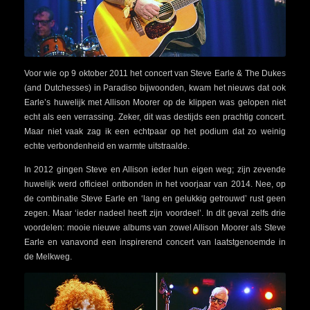
Voor wie op 9 oktober 2011 het concert van Steve Earle & The Dukes
(and Dutchesses) in Paradiso bijwoonden, kwam het nieuws dat ook
Earle’s huwelijk met Allison Moorer op de klippen was gelopen niet
echt als een verrassing. Zeker, dit was destijds een prachtig concert.
Maar niet vaak zag ik een echtpaar op het podium dat zo weinig
echte verbondenheid en warmte uitstraalde.
In 2012 gingen Steve en Allison ieder hun eigen weg; zijn zevende
huwelijk werd officieel ontbonden in het voorjaar van 2014. Nee, op
de combinatie Steve Earle en ‘lang en gelukkig getrouwd’ rust geen
zegen. Maar ‘ieder nadeel heeft zijn voordeel’. In dit geval zelfs drie
voordelen: mooie nieuwe albums van zowel Allison Moorer als Steve
Earle en vanavond een inspirerend concert van laatstgenoemde in
de Melkweg.