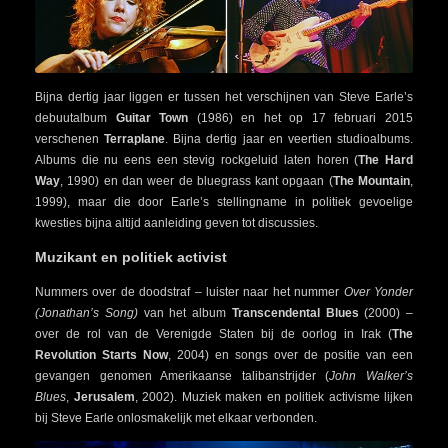
Bijna dertig jaar liggen er tussen het verschijnen van Steve Earle’s
debuutalbum
Guitar Town
(1986) en het op 17 februari 2015
verschenen
Terraplane
. Bijna dertig jaar en veertien studioalbums.
Albums die nu eens een stevig rockgeluid laten horen (
The Hard
Way
, 1990) en dan weer de bluegrass kant opgaan (
The Mountain
,
1999), maar die door Earle’s stellingname in politiek gevoelige
kwesties bijna altijd aanleiding geven tot discussies.
Muzikant en politiek activist
Nummers over de doodstraf – luister naar het nummer
Over Yonder
(Jonathan’s Song)
van het album
Transcendental Blues
(2000) –
over de rol van de Verenigde Staten bij de oorlog in Irak (
The
Revolution Starts Now
, 2004) en songs over de positie van een
gevangen genomen Amerikaanse talibanstrijder (
John Walker’s
Blues
,
Jerusalem
, 2002). Muziek maken en politiek activisme lijken
bij Steve Earle onlosmakelijk met elkaar verbonden.