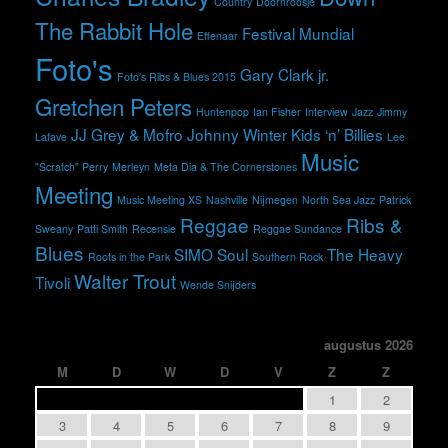
Country
Doornroosje
The Rabbit Hole
Festival Mundial
Effenaar
Foto's
Gary Clark jr.
Foto's Ribs & Blues 2015
Gretchen Peters
Huntenpop
Ian Fisher
Interview
Jazz
Jimmy
JJ Grey & Mofro
Johnny Winter
Kids ‘n’ Billies
Lafave
Lee
Music
"Scratch" Perry
Merleyn
Meta Dia & The Cornerstones
Meeting
Music Meeting XS
Nashville
Nijmegen
North Sea Jazz
Patrick
Reggae
Ribs &
Sweany
Patti Smith
Recensie
Reggae Sundance
Blues
SIMO
Soul
The Heavy
Roots in the Park
Southern Rock
Walter Trout
Tivoli
Wende Snijders
augustus 2026
M
D
W
D
V
Z
Z
1
2
3
4
5
6
7
8
9