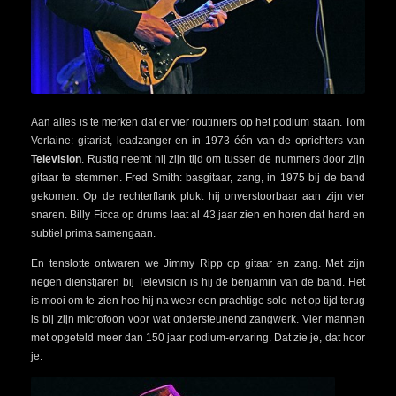
Aan alles is te merken dat er vier routiniers op het podium staan. Tom
Verlaine: gitarist, leadzanger en in 1973 één van de oprichters van
Television
. Rustig neemt hij zijn tijd om tussen de nummers door zijn
gitaar te stemmen. Fred Smith: basgitaar, zang, in 1975 bij de band
gekomen. Op de rechterflank plukt hij onverstoorbaar aan zijn vier
snaren. Billy Ficca op drums laat al 43 jaar zien en horen dat hard en
subtiel prima samengaan.
En tenslotte ontwaren we Jimmy Ripp op gitaar en zang. Met zijn
negen dienstjaren bij Television is hij de benjamin van de band. Het
is mooi om te zien hoe hij na weer een prachtige solo net op tijd terug
is bij zijn microfoon voor wat ondersteunend zangwerk. Vier mannen
met opgeteld meer dan 150 jaar podium-ervaring. Dat zie je, dat hoor
je.