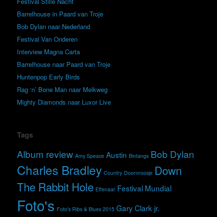
Festival Stille Nacht
Barrelhouse in Paard van Troje
Bob Dylan naar Nederland
Festival Van Onderen
Interview Magna Carta
Barrelhouse naar Paard van Troje
Huntenpop Early Birds
Rag ‘n’ Bone Man naar Melkweg
Mighty Diamonds naar Luxor Live
Tags
Album review
Bob Dylan
Austin
Amy Speace
Bintangs
Charles Bradley
Down
Country
Doornroosje
The Rabbit Hole
Festival Mundial
Effenaar
Foto's
Gary Clark jr.
Foto's Ribs & Blues 2015