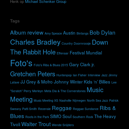
Henk
op
Michael Schenker Group
Tags
Album review
Bob Dylan
Austin
Amy Speace
Bintangs
Charles Bradley
Down
Country
Doornroosje
The Rabbit Hole
Festival Mundial
Effenaar
Foto's
Gary Clark jr.
Foto's Ribs & Blues 2015
Gretchen Peters
Huntenpop
Ian Fisher
Interview
Jazz
Jimmy
JJ Grey & Mofro
Johnny Winter
Kids ‘n’ Billies
Lafave
Lee
Music
"Scratch" Perry
Merleyn
Meta Dia & The Cornerstones
Meeting
Music Meeting XS
Nashville
Nijmegen
North Sea Jazz
Patrick
Reggae
Ribs &
Sweany
Patti Smith
Recensie
Reggae Sundance
Blues
SIMO
Soul
The Heavy
Roots in the Park
Southern Rock
Walter Trout
Tivoli
Wende Snijders