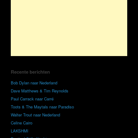
Recente berichten
Bob Dylan naar Nederland
Dave Matthews & Tim Reynolds
Paul Carrack naar Carré
Toots & The Maytals naar Paradiso
Walter Trout naar Nederland
Celine Cairo
LAKSHMI