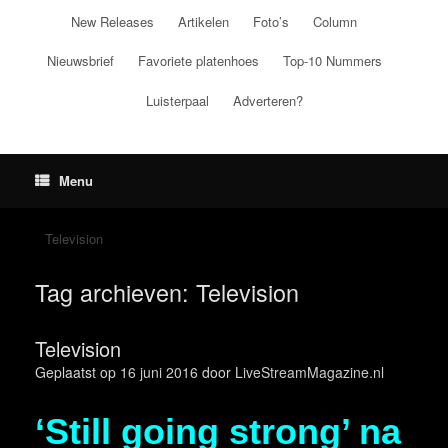
Ga
New Releases
Artikelen
Foto’s
Column
naar
de
Nieuwsbrief
Favoriete platenhoes
Top-10 Nummers
inhoud
Luisterpaal
Adverteren?
Menu
Television
Tag archieven:
Television
Television
Geplaatst op
16 juni 2016
door
LiveStreamMagazine.nl
‘Still going strong’ na