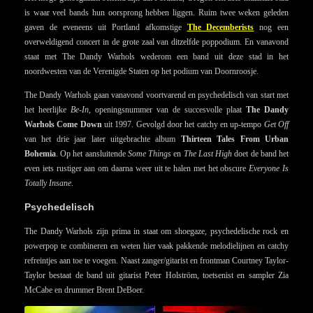
is waar veel bands hun oorsprong hebben liggen. Ruim twee weken geleden
gaven de eveneens uit Portland afkomstige
The Decemberists
nog een
overweldigend concert in de grote zaal van ditzelfde poppodium. En vanavond
staat met The Dandy Warhols wederom een band uit deze stad in het
noordwesten van de Verenigde Staten op het podium van Doornroosje.
The Dandy Warhols gaan vanavond voortvarend en psychedelisch van start met
het heerlijke
Be-In,
openingsnummer van de succesvolle plaat
The Dandy
Warhols Come Down
uit 1997. Gevolgd door het catchy en up-tempo
Get Off
van het drie jaar later uitgebrachte album
Thirteen Tales From Urban
Bohemia
. Op het aansluitende
Some Things
en
The Last High
doet de band het
even iets rustiger aan om daarna weer uit te halen met het obscure
Everyone Is
Totally Insane
.
Psychedelisch
The Dandy Warhols zijn prima in staat om shoegaze, psychedelische rock en
powerpop te combineren en weten hier vaak pakkende melodielijnen en catchy
refreintjes aan toe te voegen. Naast zanger/gitarist en frontman Courtney Taylor-
Taylor bestaat de band uit gitarist Peter Holström, toetsenist en sampler Zia
McCabe en drummer Brent DeBoer.