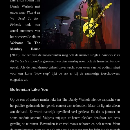
Last High
spelen The
Dandy Warhols met
onder meer
Plan A
en
We Used To Be
Friends
ook een
aantal nummers van
het succesvolle album
Welcome To The
Monkey House
(2003). Tot één van de hoogtepunten mag ook de nieuwe single
Chauncey P vs
All the Girls in London
gerekend worden waarbij zeker ook de fraaie licht-show
opvalt. Als de band daarop geheel onverwacht voor even van het podium stapt
voor een korte ‘blow-stop’ lijkt de rek er bij de aanwezige toeschouwers
enigszins uit.
Bohemian Like You
Op de een of andere manier lukt het The Dandy Warhols niet de aandacht van
het publiek gedurende het gehele concert vast te houden. Maar dit ligt niet alleen
aan de band. Er wordt namelijk opvallend veel gekletst. En dat is jammer en
soms ronduit storend. Volgens mij zijn er betere plekken denkbaar om eens
gezellig bij te praten. Bovendien is er veel moois te horen en ook te zien. Want
de complimenten gaan zeker ook uit naar de mensen van het licht die de muziek