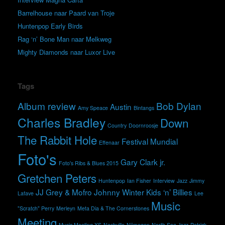
Barrelhouse naar Paard van Troje
Huntenpop Early Birds
Rag ‘n’ Bone Man naar Melkweg
Mighty Diamonds naar Luxor Live
Tags
Album review
Bob Dylan
Austin
Amy Speace
Bintangs
Charles Bradley
Down
Country
Doornroosje
The Rabbit Hole
Festival Mundial
Effenaar
Foto's
Gary Clark jr.
Foto's Ribs & Blues 2015
Gretchen Peters
Huntenpop
Ian Fisher
Interview
Jazz
Jimmy
JJ Grey & Mofro
Johnny Winter
Kids ‘n’ Billies
Lafave
Lee
Music
"Scratch" Perry
Merleyn
Meta Dia & The Cornerstones
Meeting
Music Meeting XS
Nashville
Nijmegen
North Sea Jazz
Patrick