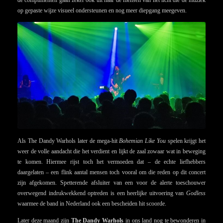
op gepaste wijze visueel ondersteunen en nog meer diepgang meegeven.
Als The Dandy Warhols later de mega-hit
Bohemian Like You
spelen krijgt het
weer de volle aandacht die het verdient en lijkt de zaal zowaar wat in beweging
te komen. Hiermee rijst toch het vermoeden dat – de echte liefhebbers
daargelaten – een flink aantal mensen toch vooral om die reden op dit concert
zijn afgekomen. Spetterende afsluiter van een voor de alerte toeschouwer
overwegend indrukwekkend optreden is een heerlijke uitvoering van
Godless
waarmee de band in Nederland ook een bescheiden hit scoorde.
Later deze maand zijn
The Dandy Warhols
in ons land nog te bewonderen in