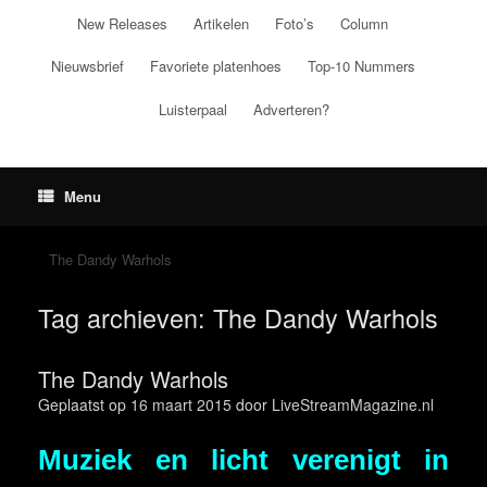
Ga
New Releases
Artikelen
Foto’s
Column
naar
de
Nieuwsbrief
Favoriete platenhoes
Top-10 Nummers
inhoud
Luisterpaal
Adverteren?
Menu
The Dandy Warhols
Tag archieven:
The Dandy Warhols
The Dandy Warhols
Geplaatst op
16 maart 2015
door
LiveStreamMagazine.nl
Muziek en licht verenigt in