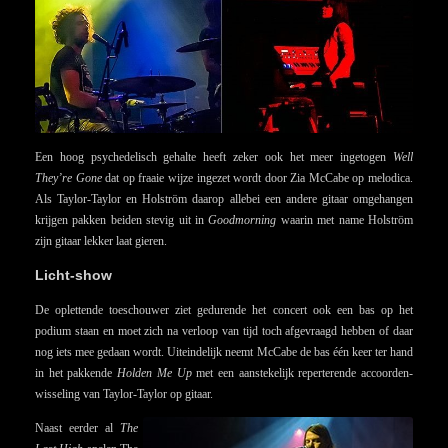
Een hoog psychedelisch gehalte heeft zeker ook het meer ingetogen
Well
They’re Gone
dat op fraaie wijze ingezet wordt door Zia McCabe op melodica.
Als Taylor-Taylor en Holström daarop allebei een andere gitaar omgehangen
krijgen pakken beiden stevig uit in
Goodmorning
waarin met name Holström
zijn gitaar lekker laat gieren.
Licht-show
De oplettende toeschouwer ziet gedurende het concert ook een bas op het
podium staan en moet zich na verloop van tijd toch afgevraagd hebben of daar
nog iets mee gedaan wordt. Uiteindelijk neemt McCabe de bas één keer ter hand
in het pakkende
Holden Me Up
met een aanstekelijk reperterende accoorden-
wisseling van Taylor-Taylor op gitaar.
Naast eerder al
The