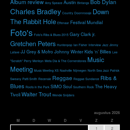
Album review
Bob Dylan
Austin
Amy Speace
Bintangs
Charles Bradley
Down
Country
Doornroosje
The Rabbit Hole
Festival Mundial
Effenaar
Foto's
Gary Clark jr.
Foto's Ribs & Blues 2015
Gretchen Peters
Huntenpop
Ian Fisher
Interview
Jazz
Jimmy
JJ Grey & Mofro
Johnny Winter
Kids ‘n’ Billies
Lafave
Lee
Music
"Scratch" Perry
Merleyn
Meta Dia & The Cornerstones
Meeting
Music Meeting XS
Nashville
Nijmegen
North Sea Jazz
Patrick
Reggae
Ribs &
Sweany
Patti Smith
Recensie
Reggae Sundance
Blues
SIMO
Soul
The Heavy
Roots in the Park
Southern Rock
Walter Trout
Tivoli
Wende Snijders
augustus 2026
M
D
W
D
V
Z
Z
1
2