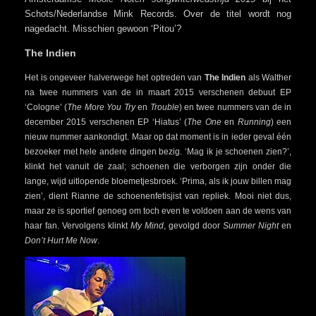
Schots/Nederlandse Mink Records. Over de titel wordt nog
nagedacht. Misschien gewoon ‘Pitou’?
The Indien
Het is ongeveer halverwege het optreden van
The Indien
als Walther
na twee nummers van de in maart 2015 verschenen debuut EP
‘Cologne’ (
The More You Try
en
Trouble
) en twee nummers van de in
december 2015 verschenen EP ‘Hiatus’ (
The One
en
Running
) een
nieuw nummer aankondigt. Maar op dat moment is in ieder geval één
bezoeker met hele andere dingen bezig. ‘Mag ik je schoenen zien?’,
klinkt het vanuit de zaal; schoenen die verborgen zijn onder die
lange, wijd uitlopende bloemetjesbroek. ‘Prima, als ik jouw billen mag
zien’, dient Rianne de schoenenfetisjist van repliek. Mooi niet dus,
maar ze is sportief genoeg om toch even te voldoen aan de wens van
haar fan. Vervolgens klinkt
My Mind
, gevolgd door
Summer Night
en
Don’t Hurt Me Now
.