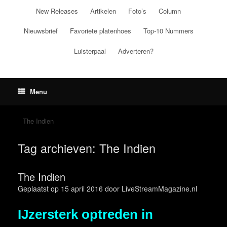
Ga
New Releases
Artikelen
Foto’s
Column
naar
de
Nieuwsbrief
Favoriete platenhoes
Top-10 Nummers
inhoud
Luisterpaal
Adverteren?
Menu
The Indien
Tag archieven:
The Indien
The Indien
Geplaatst op
15 april 2016
door
LiveStreamMagazine.nl
IJzersterk optreden in