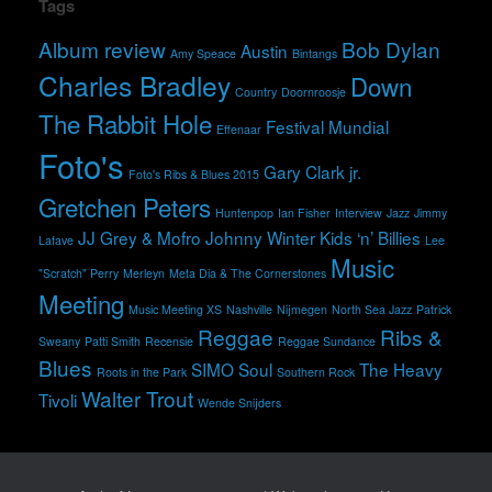
Tags
Album review
Bob Dylan
Austin
Amy Speace
Bintangs
Charles Bradley
Down
Country
Doornroosje
The Rabbit Hole
Festival Mundial
Effenaar
Foto's
Gary Clark jr.
Foto's Ribs & Blues 2015
Gretchen Peters
Huntenpop
Ian Fisher
Interview
Jazz
Jimmy
JJ Grey & Mofro
Johnny Winter
Kids ‘n’ Billies
Lafave
Lee
Music
"Scratch" Perry
Merleyn
Meta Dia & The Cornerstones
Meeting
Music Meeting XS
Nashville
Nijmegen
North Sea Jazz
Patrick
Reggae
Ribs &
Sweany
Patti Smith
Recensie
Reggae Sundance
Blues
SIMO
Soul
The Heavy
Roots in the Park
Southern Rock
Walter Trout
Tivoli
Wende Snijders