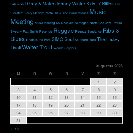
JJ Grey & Mofro
Johnny Winter
Kids ‘n’ Billies
Lafave
Lee
Music
"Scratch" Perry
Merleyn
Meta Dia & The Cornerstones
Meeting
Music Meeting XS
Nashville
Nijmegen
North Sea Jazz
Patrick
Reggae
Ribs &
Sweany
Patti Smith
Recensie
Reggae Sundance
Blues
SIMO
Soul
The Heavy
Roots in the Park
Southern Rock
Walter Trout
Tivoli
Wende Snijders
augustus 2026
M
D
W
D
V
Z
Z
1
2
3
4
5
6
7
8
9
10
11
12
13
14
15
16
17
18
19
20
21
22
23
24
25
26
27
28
29
30
31
« jan