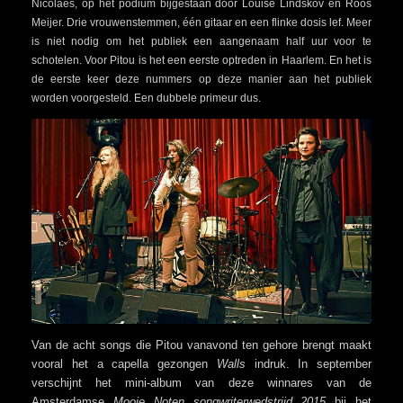
Nicolaes, op het podium bijgestaan door Louise Lindskov en Roos
Meijer. Drie vrouwenstemmen, één gitaar en een flinke dosis lef. Meer
is niet nodig om het publiek een aangenaam half uur voor te
schotelen. Voor Pitou is het een eerste optreden in Haarlem. En het is
de eerste keer deze nummers op deze manier aan het publiek
worden voorgesteld. Een dubbele primeur dus.
Van de acht songs die Pitou vanavond ten gehore brengt maakt
vooral het a capella gezongen
Walls
indruk. In september
verschijnt het mini-album van deze winnares van de
Amsterdamse
Mooie Noten songwriterwedstrijd 2015
bij het