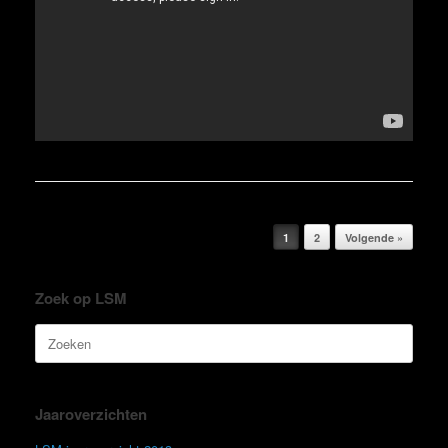
Bericht navigatie
1
2
Volgende »
Zoek op LSM
Zoeken
naar:
Jaaroverzichten