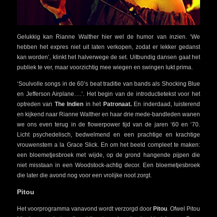
Gelukkig kan Rianne Walther hier wel de humor van inzien. ‘We
hebben het expres niet uit laten verkopen, zodat er lekker gedanst
kan worden’, klinkt het halverwege de set. Uitbundig dansen gaat het
publiek te ver, maar voorzichtig mee wiegen en swingen lukt prima.
‘Soulvolle songs in de 60’s beat traditie van bands als Shocking Blue
en Jefferson Airplane….’. Het begin van de introductietekst voor het
optreden van
The Indien
in het
Patronaat.
En inderdaad, luisterend
en kijkend naar Rianne Walther en haar drie mede-bandleden wanen
we ons even terug in de flowerpower tijd van de jaren ‘60 en ‘70.
Licht psychedelisch, bedwelmend en een prachtige en krachtige
vrouwenstem a la Grace Slick. En om het beeld compleet te maken:
een bloemetjesbroek met wijde, op de grond hangende pijpen die
niet misstaan in een Woodstock-achtig decor. Een bloemetjesbroek
die later die avond nog voor een vrolijke noot zorgt.
Pitou
Het voorprogramma vanavond wordt verzorgd door
Pitou
. Ofwel Pitou