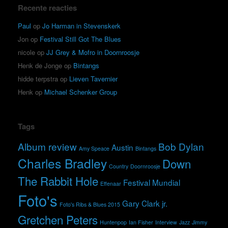
Recente reacties
Paul
op
Jo Harman in Stevenskerk
Jon
op
Festival Still Got The Blues
nicole
op
JJ Grey & Mofro in Doornroosje
Henk de Jonge
op
Bintangs
hidde terpstra
op
Lieven Tavernier
Henk
op
Michael Schenker Group
Tags
Album review
Bob Dylan
Austin
Amy Speace
Bintangs
Charles Bradley
Down
Country
Doornroosje
The Rabbit Hole
Festival Mundial
Effenaar
Foto's
Gary Clark jr.
Foto's Ribs & Blues 2015
Gretchen Peters
Huntenpop
Ian Fisher
Interview
Jazz
Jimmy