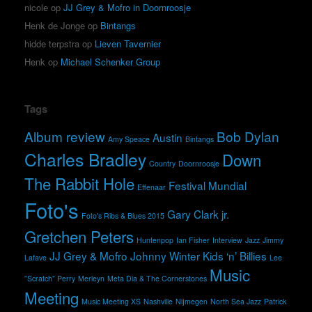
nicole
op
JJ Grey & Mofro in Doornroosje
Henk de Jonge
op
Bintangs
hidde terpstra
op
Lieven Tavernier
Henk
op
Michael Schenker Group
Tags
Album review
Bob Dylan
Austin
Amy Speace
Bintangs
Charles Bradley
Down
Country
Doornroosje
The Rabbit Hole
Festival Mundial
Effenaar
Foto's
Gary Clark jr.
Foto's Ribs & Blues 2015
Gretchen Peters
Huntenpop
Ian Fisher
Interview
Jazz
Jimmy
JJ Grey & Mofro
Johnny Winter
Kids ‘n’ Billies
Lafave
Lee
Music
"Scratch" Perry
Merleyn
Meta Dia & The Cornerstones
Meeting
Music Meeting XS
Nashville
Nijmegen
North Sea Jazz
Patrick