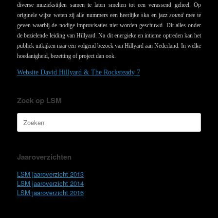
diverse muziekstijlen samen te laten smelten tot een verassend geheel. Op
originele wijze weten zij alle nummers een heerlijke ska en jazz
sound
mee te
geven waarbij de nodige improvisaties niet worden geschuwd. Dit alles onder
de bezielende leiding van Hillyard. Na dit energieke en intieme optreden kan het
publiek uitkijken naar een volgend bezoek van Hillyard aan Nederland. In welke
hoedanigheid, bezetting of project dan ook.
Website David Hillyard & The Rocksteady 7
Zoek op LSM
Zoeken
naar:
Jaaroverzichten
LSM jaaroverzicht 2013
LSM jaaroverzicht 2014
LSM jaaroverzicht 2016