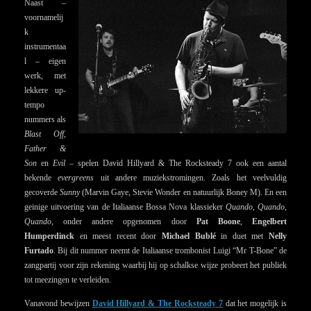
Naast –
voornamelij
k
instrumentaa
l – eigen
werk, met
lekkere up-
tempo
nummers als
Blast Off
,
Father &
Son
en
Evil
– spelen David Hillyard & The Rocksteady 7 ook een aantal
bekende
evergreens
uit andere muziekstromingen. Zoals het veelvuldig
gecoverde
Sunny
(Marvin Gaye, Stevie Wonder en natuurlijk Boney M). En een
geinige uitvoering van de Italiaanse Bossa Nova klassieker
Quando
,
Quando
,
Quando
, onder andere opgenomen door
Pat Boone
,
Engelbert
Humperdinck
en meest recent door
Michael Bublé
in duet met
Nelly
Furtado
. Bij dit nummer neemt de Italiaanse trombonist Luigi “Mr T-Bone” de
zangpartij voor zijn rekening waarbij hij op schalkse wijze probeert het publiek
tot meezingen te verleiden.
Vanavond bewijzen
David Hillyard & The Rocksteady 7
dat het mogelijk is