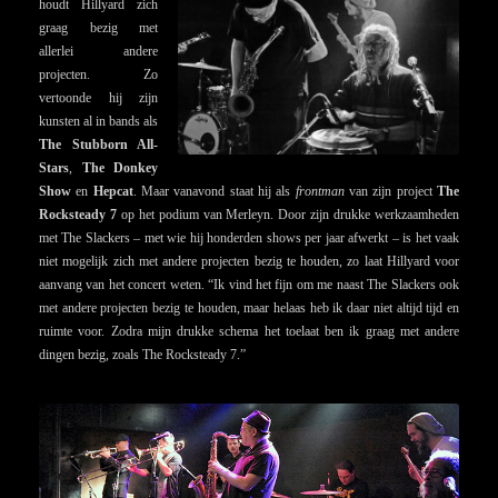
houdt Hillyard zich
graag bezig met
allerlei andere
projecten. Zo
vertoonde hij zijn
kunsten al in bands als
The Stubborn All-
Stars
,
The Donkey
Show
en
Hepcat
.
Maar vanavond staat hij als
frontman
van zijn project
The
Rocksteady 7
op het podium van Merleyn. Door zijn drukke werkzaamheden
met The Slackers – met wie hij honderden shows per jaar afwerkt – is het vaak
niet mogelijk zich met andere projecten bezig te houden, zo laat Hillyard voor
aanvang van het concert weten. “Ik vind het fijn om me naast The Slackers ook
met andere projecten bezig te houden, maar helaas heb ik daar niet altijd tijd en
ruimte voor. Zodra mijn drukke schema het toelaat ben ik graag met andere
dingen bezig, zoals The Rocksteady 7.”