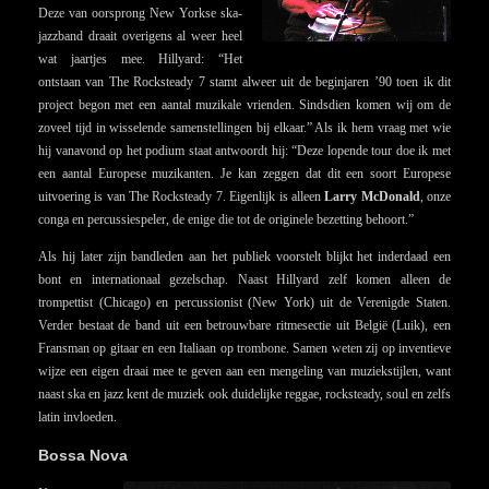
Deze van oorsprong New Yorkse ska-
jazzband draait overigens al weer heel
wat jaartjes mee. Hillyard: “Het
ontstaan van The Rocksteady 7 stamt alweer uit de beginjaren ’90 toen ik dit
project begon met een aantal muzikale vrienden. Sindsdien komen wij om de
zoveel tijd in wisselende samenstellingen bij elkaar.” Als ik hem vraag met wie
hij vanavond op het podium staat antwoordt hij: “Deze lopende tour doe ik met
een aantal Europese muzikanten. Je kan zeggen dat dit een soort Europese
uitvoering is van The Rocksteady 7. Eigenlijk is alleen
Larry McDonald
, onze
conga en percussiespeler, de enige die tot de originele bezetting behoort.”
Als hij later zijn bandleden aan het publiek voorstelt blijkt het inderdaad een
bont en internationaal gezelschap. Naast Hillyard zelf komen alleen de
trompettist (Chicago) en percussionist (New York) uit de Verenigde Staten.
Verder bestaat de band uit een betrouwbare ritmesectie uit België (Luik), een
Fransman op gitaar en een Italiaan op trombone. Samen weten zij op inventieve
wijze een eigen draai mee te geven aan een mengeling van muziekstijlen, want
naast ska en jazz kent de muziek ook duidelijke reggae, rocksteady, soul en zelfs
latin invloeden.
Bossa Nova