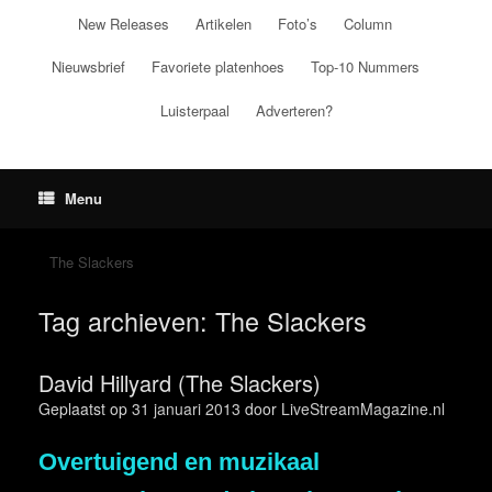
Ga
New Releases
Artikelen
Foto’s
Column
naar
de
Nieuwsbrief
Favoriete platenhoes
Top-10 Nummers
inhoud
Luisterpaal
Adverteren?
Menu
The Slackers
Tag archieven:
The Slackers
David Hillyard (The Slackers)
Geplaatst op
31 januari 2013
door
LiveStreamMagazine.nl
Overtuigend en muzikaal