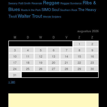
Reggae
Ribs &
Sweany
Patti Smith
Recensie
Reggae Sundance
Blues
SIMO
Soul
The Heavy
Roots in the Park
Southern Rock
Walter Trout
Tivoli
Wende Snijders
augustus 2026
M
D
W
D
V
Z
Z
1
2
3
4
5
6
7
8
9
10
11
12
13
14
15
16
17
18
19
20
21
22
23
24
25
26
27
28
29
30
31
« jan