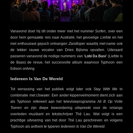
Vanavond doet hij dit onder meer met het nummer
Surfen
, over een
door hem gemaakte reis naar Australië, het gevoelige
Liefste
en het
met enthousiast gejuich ontvangen
Zandloper
waarbij met name ook
de lekker rauwe vocalen van Dries Bijlsma opvallen. Uiteraard
passeren vanavond de nodige nummers van ‘
Lobi Da Basi
’ (Liefde is
de Baas) de revue, het succesvolle album waarvoor Typhoon een
Edison ontving.
Iedereen Is Van De Wereld
Tot verrassing van het publiek volgt later ook
Stay With Me
in
combinatie met
IJswater
. Een ander kippenvelmoment dient zich aan
als Typhoon refereert aan het televisieprogramma
Ali B Op Volle
Toeren
en zijn diepe bewondering uitspreekt voor de onlangs
overleden muzikant en tekstschrijver Thé Lau. Wat volgt is een
prachtige uitvoering van het door Thé Lau geschreven en volgens
Typhoon als anthem te typeren
Iedereen Is Van De Wereld
.