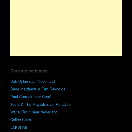
Recente berichten
Bob Dylan naar Nederland
Dave Matthews & Tim Reynolds
Paul Carrack naar Carré
Toots & The Maytals naar Paradiso
Walter Trout naar Nederland
Celine Cairo
LAKSHMI