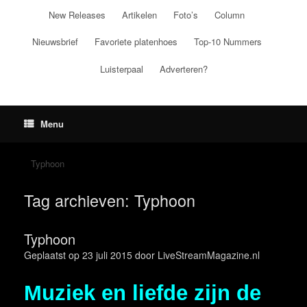
Ga
New Releases
Artikelen
Foto’s
Column
naar
de
Nieuwsbrief
Favoriete platenhoes
Top-10 Nummers
inhoud
Luisterpaal
Adverteren?
Menu
Typhoon
Tag archieven:
Typhoon
Typhoon
Geplaatst op
23 juli 2015
door
LiveStreamMagazine.nl
Muziek en liefde zijn de