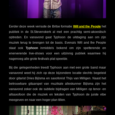
Eerder deze week verraste de Britse formatie
Will and the People
het
publiek in de St.Stevenskerk al met een prachtig semi-akoestisch
optreden. En vanavond gaat Typhoon de uitdaging aan om zijn
muziek terug te brengen tot de basis. Evenals Will and the People
staat ook
Typhoon
inmiddels bekend om zijn spetterende en
enerverende live-shows voor een uitzinnig publiek waarmee hij
nagenoeg alle grote festivals plat speelde.
Bij die gelegenheden treedt Typhoon aan met een grote band maar
vanavond weet hij zich op deze bijzondere locatie slechts begeleid
door gitarist Dries Bijlsma en saxofonist Thijs van Milligen. Naast het
betrouwbare gitaarspel van muzikale alleskunner Bijlsma zijn het
vanavond zeker ook de subtiele bijdragen van Milligen op tenor- en
altsaxofoon die de muziek en teksten van Typhoon de juiste vibe
meegeven en naar een hoger plan tillen.