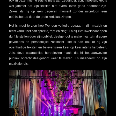
ook in deze intieme setting niets aan zeggingskracht inboeten. Het is
wel jammer dat zijn teksten niet overal even goed hoorbaar zijn.
Zeker als hij op een gegeven moment zonder microfoon een
poëtische rap door de grote kerk laat zingen.
Het is mooi te zien hoe Typhoon volledig opgaat in zijn muziek en
recht vanuit het hart spreekt, rapt en zingt. En hij zich kwetsbaar open
durft te stellen door zijn publiek deelgenoot te maken van zijn diepere
gevoelens en persoonlijke zoektocht. Het is dan ook of hij zijn
openhartige teksten en belevenissen keer op keer intens herbeleeft.
Juist deze waarachtige herbeleving maakt dat hij het aanwezige
publiek oprecht deelgenoot weet te maken. En meeneemt op zijn
muzikale reis.