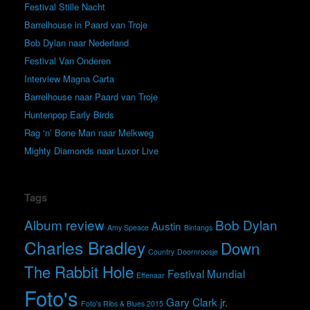
Festival Stille Nacht
Barrelhouse in Paard van Troje
Bob Dylan naar Nederland
Festival Van Onderen
Interview Magna Carta
Barrelhouse naar Paard van Troje
Huntenpop Early Birds
Rag ‘n’ Bone Man naar Melkweg
Mighty Diamonds naar Luxor Live
Tags
Album review
Bob Dylan
Austin
Amy Speace
Bintangs
Charles Bradley
Down
Country
Doornroosje
The Rabbit Hole
Festival Mundial
Effenaar
Foto's
Gary Clark jr.
Foto's Ribs & Blues 2015