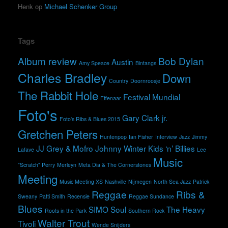
Henk
op
Michael Schenker Group
Tags
Album review
Bob Dylan
Austin
Amy Speace
Bintangs
Charles Bradley
Down
Country
Doornroosje
The Rabbit Hole
Festival Mundial
Effenaar
Foto's
Gary Clark jr.
Foto's Ribs & Blues 2015
Gretchen Peters
Huntenpop
Ian Fisher
Interview
Jazz
Jimmy
JJ Grey & Mofro
Johnny Winter
Kids ‘n’ Billies
Lafave
Lee
Music
"Scratch" Perry
Merleyn
Meta Dia & The Cornerstones
Meeting
Music Meeting XS
Nashville
Nijmegen
North Sea Jazz
Patrick
Reggae
Ribs &
Sweany
Patti Smith
Recensie
Reggae Sundance
Blues
SIMO
Soul
The Heavy
Roots in the Park
Southern Rock
Walter Trout
Tivoli
Wende Snijders