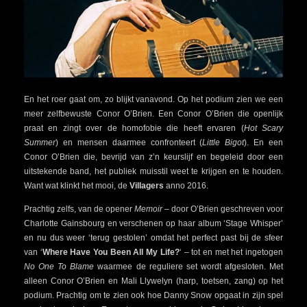
En het roer gaat om, zo blijkt vanavond. Op het podium zien we een
meer zelfbewuste Conor O’Brien. Een Conor O’Brien die openlijk
praat en zingt over de homofobie die heeft ervaren (
Hot Scary
Summer
) en mensen daarmee confronteert (
Little Bigot
). En een
Conor O’Brien die, bevrijd van z’n keurslijf en begeleid door een
uitstekende band, het publiek muisstil weet te krijgen en te houden.
Want wat klinkt het mooi, de
Villagers
anno 2016.
Prachtig zelfs, van de opener
Memoir
– door O’Brien geschreven voor
Charlotte Gainsbourg en verschenen op haar album ‘Stage Whisper’
en nu dus weer ‘terug gestolen’ omdat het perfect past bij de sfeer
van ‘
Where Have You Been All My Life?
‘ – tot en met het ingetogen
No One To Blame
waarmee de reguliere set wordt afgesloten. Met
alleen Conor O’Brien en Mali Llywelyn (harp, toetsen, zang) op het
podium. Prachtig om te zien ook hoe Danny Snow opgaat in zijn spel