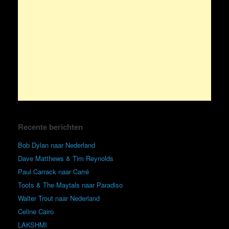
Recente berichten
Bob Dylan naar Nederland
Dave Matthews & Tim Reynolds
Paul Carrack naar Carré
Toots & The Maytals naar Paradiso
Walter Trout naar Nederland
Celine Cairo
LAKSHMI