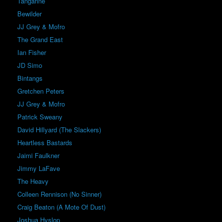
Tangarine
Bewilder
JJ Grey & Mofro
The Grand East
Ian Fisher
JD Simo
Bintangs
Gretchen Peters
JJ Grey & Mofro
Patrick Sweany
David Hillyard (The Slackers)
Heartless Bastards
Jaimi Faulkner
Jimmy LaFave
The Heavy
Colleen Rennison (No Sinner)
Craig Beaton (A Mote Of Dust)
Joshua Hyslop