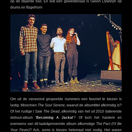
op de staande bas. En wat een geweldenaar is Gwion Llywelyn op
drums en flügelhorn
Om uit de vanavond gespeelde nummers een favoriet te kiezen is
lastig. Misschien
The Soul Serene
, waaruit de albumtitel afkomstig is?
Of het rustige
I Saw The Dead
, afkomstig van het uit 2010 daterende
debuut-album ‘
Becoming A Jackal
‘? Of toch het hardere en
eveneens van dit laatstgenoemde album afkomstige
The Pact (I’ll Be
Your Fever)
? Ach, soms is kiezen helemaal niet nodig. Het waren