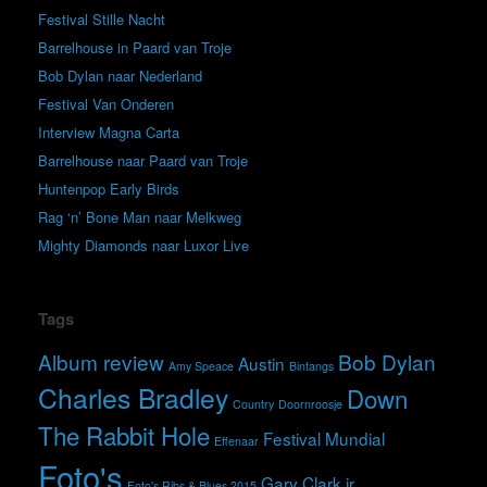
Festival Stille Nacht
Barrelhouse in Paard van Troje
Bob Dylan naar Nederland
Festival Van Onderen
Interview Magna Carta
Barrelhouse naar Paard van Troje
Huntenpop Early Birds
Rag ‘n’ Bone Man naar Melkweg
Mighty Diamonds naar Luxor Live
Tags
Album review
Bob Dylan
Austin
Amy Speace
Bintangs
Charles Bradley
Down
Country
Doornroosje
The Rabbit Hole
Festival Mundial
Effenaar
Foto's
Gary Clark jr.
Foto's Ribs & Blues 2015