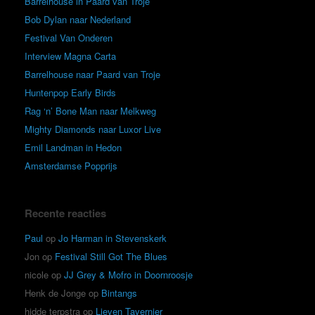
Barrelhouse in Paard van Troje
Bob Dylan naar Nederland
Festival Van Onderen
Interview Magna Carta
Barrelhouse naar Paard van Troje
Huntenpop Early Birds
Rag ‘n’ Bone Man naar Melkweg
Mighty Diamonds naar Luxor Live
Emil Landman in Hedon
Amsterdamse Popprijs
Recente reacties
Paul
op
Jo Harman in Stevenskerk
Jon
op
Festival Still Got The Blues
nicole
op
JJ Grey & Mofro in Doornroosje
Henk de Jonge
op
Bintangs
hidde terpstra
op
Lieven Tavernier