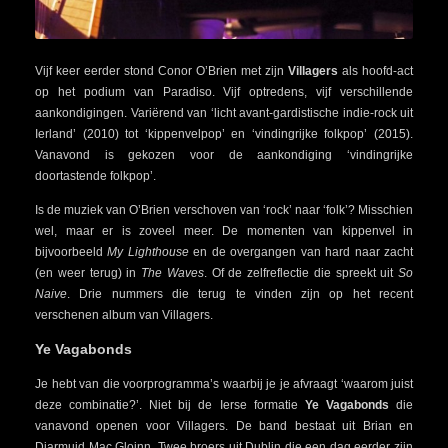
Vijf keer eerder stond Conor O’Brien met zijn
Villagers
als hoofd-act
op het podium van Paradiso. Vijf optredens, vijf verschillende
aankondigingen. Variërend van ‘licht avant-gardistische indie-rock uit
Ierland’ (2010) tot ‘kippenvelpop’ en ‘vindingrijke folkpop’ (2015).
Vanavond is gekozen voor de aankondiging ‘vindingrijke
doortastende folkpop’.
Is de muziek van O’Brien verschoven van ‘rock’ naar ‘folk’? Misschien
wel, maar er is zoveel meer. De momenten van kippenvel in
bijvoorbeeld
My Lighthouse
en de overgangen van hard naar zacht
(en weer terug) in
The Waves
. Of de zelfreflectie die spreekt uit
So
Naive
. Drie nummers die terug te vinden zijn op het recent
verschenen album van Villagers.
Ye Vagabonds
Je hebt van die voorprogramma’s waarbij je je afvraagt ‘waarom juist
deze combinatie?’. Niet bij de Ierse formatie
Ye Vagabonds
die
vanavond openen voor Villagers. De band bestaat uit Brian en
Diarmuid Mac Gloinn. Twee broers uit Dublin die een dag eerder zijn