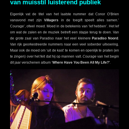
van muisstil luisterend publiek
Eigenlijk vat de titel van het laatste nummer dat Conor O’Brien
vanavond met zijn
Villagers
in de toegift speelt alles samen.’
Courage’, ofwel moed. Moed in de betekenis van ‘lef hebben’. Het lef
om wat de zalen en de muziek betreft een stapje terug te doen. Van
de grote zaal van Paradiso naar het veel kleinere
Paradiso Noord
.
Van rijk georkestreerde nummers naar een veel soberder uitvoering.
Maar ook de moed om ‘uit de kast’ te komen en openlijk te praten (en
te zingen) over het feit dat hij op mannen valt.
Courage
van het begin
dit jaar verschenen album ‘
Where Have You Been All My Life?’
.