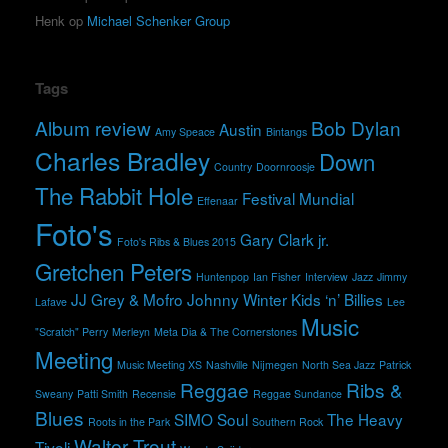
Henk
op
Michael Schenker Group
Tags
Album review
Bob Dylan
Austin
Amy Speace
Bintangs
Charles Bradley
Down
Country
Doornroosje
The Rabbit Hole
Festival Mundial
Effenaar
Foto's
Gary Clark jr.
Foto's Ribs & Blues 2015
Gretchen Peters
Huntenpop
Ian Fisher
Interview
Jazz
Jimmy
JJ Grey & Mofro
Johnny Winter
Kids ‘n’ Billies
Lafave
Lee
Music
"Scratch" Perry
Merleyn
Meta Dia & The Cornerstones
Meeting
Music Meeting XS
Nashville
Nijmegen
North Sea Jazz
Patrick
Reggae
Ribs &
Sweany
Patti Smith
Recensie
Reggae Sundance
Blues
SIMO
Soul
The Heavy
Roots in the Park
Southern Rock
Walter Trout
Tivoli