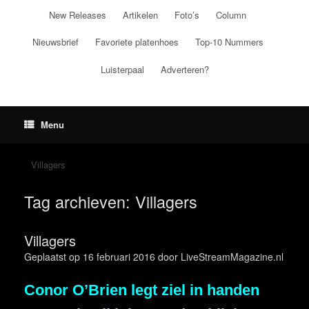
Ga
New Releases
Artikelen
Foto’s
Column
naar
de
Nieuwsbrief
Favoriete platenhoes
Top-10 Nummers
inhoud
Luisterpaal
Adverteren?
Menu
Villagers
Tag archieven:
Villagers
Villagers
Geplaatst op
16 februari 2016
door
LiveStreamMagazine.nl
Conor O’Brien legt ziel in handen