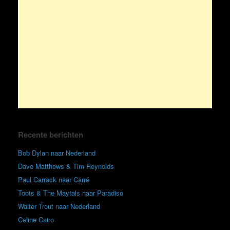
Recente berichten
Bob Dylan naar Nederland
Dave Matthews & Tim Reynolds
Paul Carrack naar Carré
Toots & The Maytals naar Paradiso
Walter Trout naar Nederland
Celine Cairo