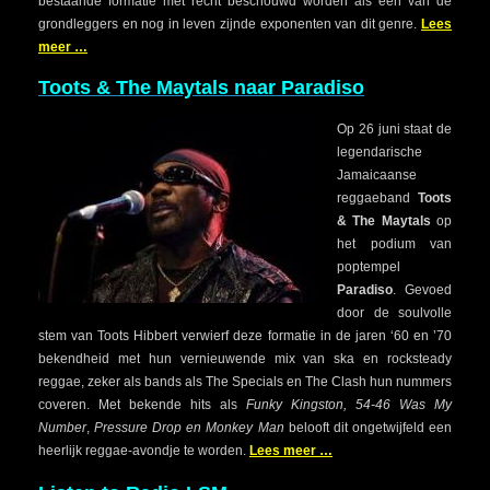
bestaande formatie met recht beschouwd worden als één van de
grondleggers en nog in leven zijnde exponenten van dit genre.
Lees
meer …
Toots & The Maytals naar Paradiso
Op 26 juni staat de
legendarische
Jamaicaanse
reggaeband
Toots
& The Maytals
op
het podium van
poptempel
Paradiso
. Gevoed
door de soulvolle
stem van Toots Hibbert verwierf deze formatie in de jaren ‘60 en ’70
bekendheid met hun vernieuwende mix van ska en rocksteady
reggae, zeker als bands als The Specials en The Clash hun nummers
coveren. Met bekende hits als
Funky Kingston, 54-46 Was My
Number
,
Pressure Drop en Monkey Man
belooft dit ongetwijfeld een
heerlijk reggae-avondje te worden.
Lees meer …