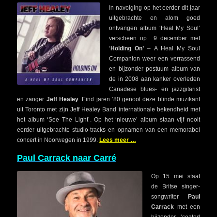
In navolging op het eerder dit jaar
uitgebrachte en alom goed
ontvangen album ‘Heal My Soul’
verscheen op 9 december met
‘
Holding On’
– A Heal My Soul
Companion weer een verrassend
en bijzonder postuum album van
de in 2008 aan kanker overleden
Canadese blues- en jazzgitarist
en zanger
Jeff Healey
. Eind jaren ’80 genoot deze blinde muzikant
uit Toronto met zijn Jeff Healey Band internationale bekendheid met
het album ‘See The Light´. Op het ‘nieuwe’ album staan vijf nooit
eerder uitgebrachte studio-tracks en opnamen van een memorabel
concert in Noorwegen in 1999.
Lees meer …
Paul Carrack naar Carré
Op 15 mei staat
de Britse singer-
songwriter
Paul
Carrack
met een
bijzonder ‘seated