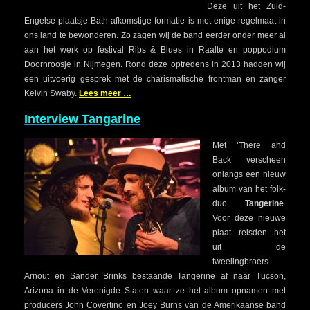
Deze uit het Zuid-
Engelse plaatsje Bath afkomstige formatie is met enige regelmaat in
ons land te bewonderen. Zo zagen wij de band eerder onder meer al
aan het werk op festival Ribs & Blues in Raalte en poppodium
Doornroosje in Nijmegen. Rond deze optredens in 2013 hadden wij
een uitvoerig gesprek met de charismatische frontman en zanger
Kelvin Swaby.
Lees meer …
Interview Tangarine
Met ‘There and
Back’ verscheen
onlangs een nieuw
album van het folk-
duo
Tangerine
.
Voor deze nieuwe
plaat reisden het
uit de
tweelingbroers
Arnout en Sander Brinks bestaande Tangerine af naar Tucson,
Arizona in de Verenigde Staten waar ze het album opnamen met
producers John Covertino en Joey Burns van de Amerikaanse band