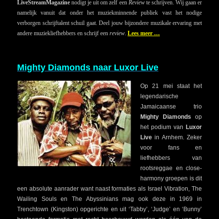
LiveStreamMagazine
nodigt je uit om zelf een
Review
te schrijven. Wij gaan er
namelijk vanuit dat onder het muziekminnende publiek vast het nodige
verborgen schrijftalent schuil gaat. Deel jouw bijzondere muzikale ervaring met
andere muziekliefhebbers en schrijf een
review
.
Lees meer …
Mighty Diamonds naar Luxor Live
Op 21 mei staat het
legendarische
Jamaicaanse trio
Mighty Diamonds
op
het podium van
Luxor
Live
in Arnhem. Zeker
voor fans en
liefhebbers van
rootsreggae en close-
harmony groepen is dit
een absolute aanrader want naast formaties als Israel Vibration, The
Wailing Souls en The Abyssinians mag ook deze in 1969 in
Trenchtown (Kingston) opgerichte en uit ‘Tabby’, ‘Judge’ en ‘Bunny’