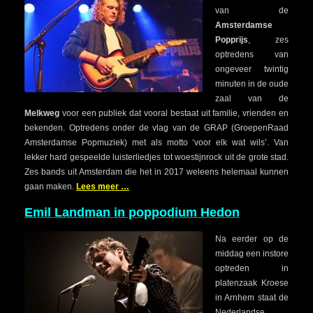
van de
Amsterdamse
Popprijs
, zes
optredens van
ongeveer twintig
minuten in de oude
zaal van de
Melkweg
voor een publiek dat vooral bestaat uit familie, vrienden en
bekenden. Optredens onder de vlag van de GRAP (GroepenRaad
Amsterdamse Popmuziek) met als motto ‘voor elk wat wils’. Van
lekker hard gespeelde luisterliedjes tot woestijnrock uit de grote stad.
Zes bands uit Amsterdam die het in 2017 weleens helemaal kunnen
gaan maken.
Lees meer …
Emil Landman in poppodium Hedon
Na eerder op de
middag een instore
optreden in
platenzaak Kroese
in Arnhem staat de
Nederlandse