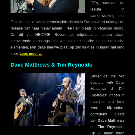
EP’s, waarvan de
laatste in
samenwerking met
Fink, en talloze veelal uitverkochte shows in Europa vond onlangs de
release van haar nieuw album ‘Free Fall’ plaats in Paradiso Noord.
Op dit via HECTOR Recordings uitgebrachte album staan
betoverende popsongs met veel melancholische en elektronische
elementen. Met deze nieuwe plaat op zak trekt ze in maart het land
door.
Lees meer …
Dave Matthews & Tim Reynolds
Onder de titel ‘
An
evening with Dave
Matthews & Tim
Reynolds’
vinden in
maart in ons land
twee bijzondere
optredens plaats
van
Dave Matthews
en
Tim Reynolds
.
Op 25 maart staan