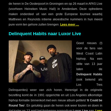
de heren in De Oosterpoort in Groningen en op 26 maart in AFAS Live
(voorheen Heineken Music Hall) in Amsterdam. Deze optredens
maken onderdeel uit van een grote Europese tournee waarbij
Matthews en Reynolds intieme akoestische nummers in hun meest
pure vorm ten gehore zullen brengen.
Lees meer …
Delinquent Habits naar Luxor Live
Goed nieuws (!)
voor de fans van
West Coast Latin
hiphop. Na een
stilte van 13 jaar
laten de
Delinquent Habits
(ook bekend als
Los Tres
Delinquentes) weer van zich horen. Herenigd in de originele
bezetting komt de in 1991 opgerichte en uit Los Angeles afkomstige
hiphop formatie binnenkort met een nieuw album getiteld ‘
It Could be
Round Two
’. En gelukkig gaan de heren ook weer touren en doen in
dat kader op 13 april het Arnhemse poppodium
Luxor Live
aan.
Lees