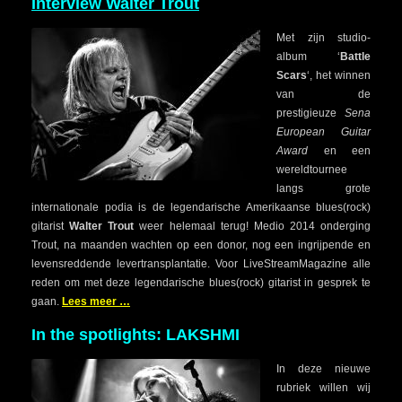
Interview Walter Trout
Met zijn studio-
album ‘
Battle
Scars
‘, het winnen
van de
prestigieuze
Sena
European Guitar
Award
en een
wereldtournee
langs grote
internationale podia is de legendarische Amerikaanse blues(rock)
gitarist
Walter Trout
weer helemaal terug! Medio 2014 onderging
Trout, na maanden wachten op een donor, nog een ingrijpende en
levensreddende levertransplantatie. Voor LiveStreamMagazine alle
reden om met deze legendarische blues(rock) gitarist in gesprek te
gaan.
Lees meer …
In the spotlights: LAKSHMI
In deze nieuwe
rubriek willen wij