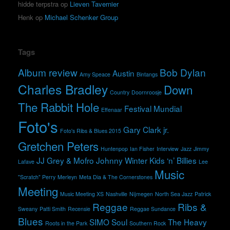
hidde terpstra
op
Lieven Tavernier
Henk
op
Michael Schenker Group
Tags
Album review
Bob Dylan
Austin
Amy Speace
Bintangs
Charles Bradley
Down
Country
Doornroosje
The Rabbit Hole
Festival Mundial
Effenaar
Foto's
Gary Clark jr.
Foto's Ribs & Blues 2015
Gretchen Peters
Huntenpop
Ian Fisher
Interview
Jazz
Jimmy
JJ Grey & Mofro
Johnny Winter
Kids ‘n’ Billies
Lafave
Lee
Music
"Scratch" Perry
Merleyn
Meta Dia & The Cornerstones
Meeting
Music Meeting XS
Nashville
Nijmegen
North Sea Jazz
Patrick
Reggae
Ribs &
Sweany
Patti Smith
Recensie
Reggae Sundance
Blues
SIMO
Soul
The Heavy
Roots in the Park
Southern Rock