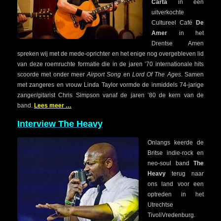
Carta
in een
uitverkochte
Cultureel Café
De
Amer
in het
Drentse Amen
spreken wij met de mede-oprichter en het enige nog overgebleven lid
van deze roemruchte formatie die in de jaren ’70 internationale hits
scoorde met onder meer
Airport Song
en
Lord Of The Ages
. Samen
met zangeres en vrouw Linda Taylor vormde de inmiddels 74-jarige
zanger/gitarist Chris Simpson vanaf de jaren ’80 de kern van de
band.
Lees meer …
Interview The Heavy
Onlangs keerde de
Britse indie-rock en
neo-soul band
The
Heavy
terug naar
ons land voor een
optreden in het
Utrechtse
TivoliVredenburg.