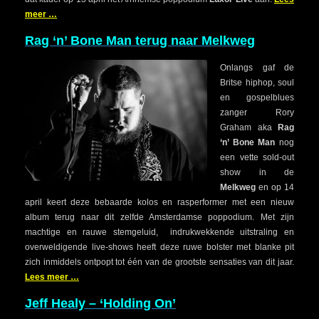
meer …
Rag ‘n’ Bone Man terug naar Melkweg
Onlangs gaf de
Britse hiphop, soul
en gospelblues
zanger Rory
Graham aka
Rag
‘n’ Bone Man
nog
een vette sold-out
show in de
Melkweg
en op 14
april keert deze bebaarde kolos en rasperformer met een nieuw
album terug naar dit zelfde Amsterdamse poppodium. Met zijn
machtige en rauwe stemgeluid, indrukwekkende uitstraling en
overweldigende live-shows heeft deze ruwe bolster met blanke pit
zich inmiddels ontpopt tot één van de grootste sensaties van dit jaar.
Lees meer …
Jeff Healy – ‘Holding On’