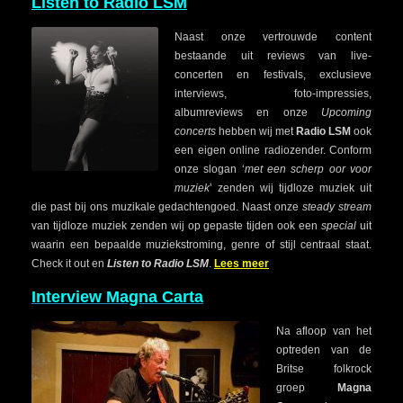
Listen to Radio LSM
Naast onze vertrouwde content
bestaande uit reviews van live-
concerten en festivals, exclusieve
interviews, foto-impressies,
albumreviews en onze
Upcoming
concerts
hebben wij met
Radio LSM
ook
een eigen online radiozender. Conform
onze slogan ‘
met een scherp oor voor
muziek
’ zenden wij tijdloze muziek uit
die past bij ons muzikale gedachtengoed. Naast onze
steady stream
van tijdloze muziek zenden wij op gepaste tijden ook een
special
uit
waarin een bepaalde muziekstroming, genre of stijl centraal staat.
Check it out en
Listen to Radio LSM
.
Lees meer
Interview Magna Carta
Na afloop van het
optreden van de
Britse folkrock
groep
Magna