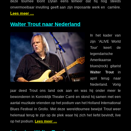
deze tournee toont Dylan eens temeer dat hij nog steeds
onvermoeibaar invulling geeft aan zijn imposante werk en
carrière.
Lees meer …
Walter Trout naar Nederland
In het kader van
zijn ‘ALIVE World
Tour’ keert de
legendarische
Amerikaanse
blues(rock) gitarist
Walter Trout
in
april terug naar
Nederland. Vorig
jaar deed Trout ons land ook aan en was hij onder meer te
bewonderen in Koninklijk Theater Carré en stond hij samen met een
aantal muzikale vrienden op het podium van het Holland International
Blues Festival in Grollo. Met deze wereldtournee bewijst Trout weer
helemaal terug te zijn op de plek waar hij zich het liefst bevindt, live
op het podium.
Lees meer …