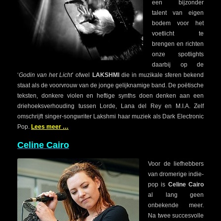
een bijzonder
talent van eigen
bodem voor het
voetlicht te
brengen en richten
onze spotlights
daarbij op de
‘
Godin van het Licht
’ ofwel
LAKSHMI
die in muzikale sferen bekend
staat als de voorvrouw van de jonge gelijknamige band. De poëtische
teksten, donkere violen en heftige synths doen denken aan een
driehoeksverhouding tussen Lorde, Lana del Rey en M.I.A. Zelf
omschrijft singer-songwriter Lakshmi haar muziek als Dark Electronic
Pop.
Lees meer …
Celine Cairo
Voor de liefhebbers
van dromerige indie-
pop is
Celine Cairo
al lang geen
onbekende meer.
Na twee succesvolle