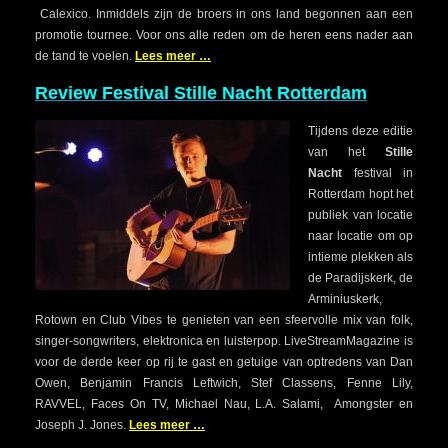
Calexico. Inmiddels zijn de broers in ons land begonnen aan een
promotie tournee. Voor ons alle reden om de heren eens nader aan
de tand te voelen.
Lees meer …
Review Festival Stille Nacht Rotterdam
Tijdens deze editie
van het
Stille
Nacht
festival in
Rotterdam hopt het
publiek van locatie
naar locatie om op
intieme plekken als
de Paradijskerk, de
Arminiuskerk,
Rotown en Club Vibes te genieten van een sfeervolle mix van folk,
singer-songwriters, elektronica en luisterpop. LiveStreamMagazine is
voor de derde keer op rij te gast en getuige van optredens van Dan
Owen, Benjamin Francis Leftwich, Stef Classens, Fenne Lily,
RAVVEL, Faces On TV, Michael Nau, L.A. Salami, Amongster en
Joseph J. Jones.
Lees meer …