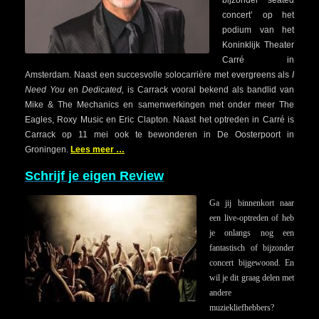
concert’ op het
podium van het
Koninklijk Theater
Carré in
Amsterdam. Naast een succesvolle solocarrière met evergreens als
I
Need You
en
Dedicated,
is Carrack vooral bekend als bandlid van
Mike & The Mechanics en samenwerkingen met onder meer The
Eagles, Roxy Music en Eric Clapton. Naast het optreden in Carré is
Carrack op 11 mei ook te bewonderen in De Oosterpoort in
Groningen.
Lees meer …
Schrijf je eigen Review
Ga jij binnenkort naar
een live-optreden of heb
je onlangs nog een
fantastisch of bijzonder
concert bijgewoond. En
wil je dit graag delen met
andere
muziekliefhebbers?