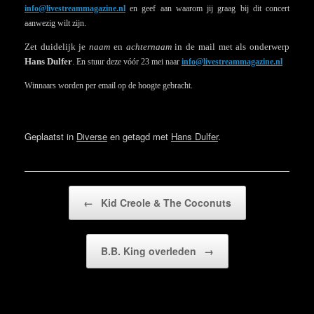
info@livestreammagazine.nl
en geef aan waarom jij graag bij dit concert
aanwezig wilt zijn.
Zet duidelijk je
naam
en
achternaam
in de mail met als onderwerp
Hans Dulfer
.
En stuur deze vóór 23 mei naar
info@livestreammagazine.nl
Winnaars worden per email op de hoogte gebracht.
Geplaatst in
Diverse
en getagd met
Hans Dulfer
.
Bericht navigatie
←
Kid Creole & The Coconuts
B.B. King overleden
→