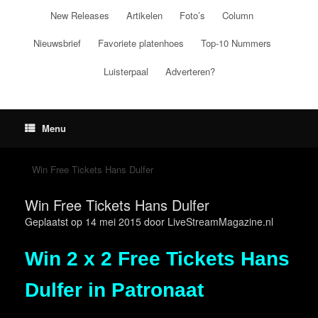
Ga
New Releases
Artikelen
Foto’s
Column
naar
de
Nieuwsbrief
Favoriete platenhoes
Top-10 Nummers
inhoud
Luisterpaal
Adverteren?
Menu
Win Free Tickets Hans Dulfer
Win Free Tickets Hans Dulfer
Geplaatst op
14 mei 2015
door
LiveStreamMagazine.nl
Win 2 x 2 Free Tickets Hans
Dulfer in Patronaat