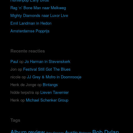
Rag ‘n’ Bone Man naar Melkweg
Mighty Diamonds naar Luxor Live
Emil Landman in Hedon
Amsterdamse Popprijs
Recente reacties
Paul
op
Jo Harman in Stevenskerk
Jon
op
Festival Still Got The Blues
nicole
op
JJ Grey & Mofro in Doornroosje
Henk de Jonge
op
Bintangs
hidde terpstra
op
Lieven Tavernier
Henk
op
Michael Schenker Group
Tags
Album review
Bob Dylan
Austin
Amy Speace
Bintangs