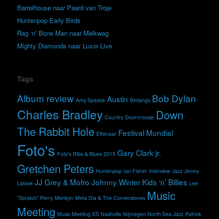
Barrelhouse naar Paard van Troje
Huntenpop Early Birds
Rag ‘n’ Bone Man naar Melkweg
Mighty Diamonds naar Luxor Live
Tags
Album review
Bob Dylan
Austin
Amy Speace
Bintangs
Charles Bradley
Down
Country
Doornroosje
The Rabbit Hole
Festival Mundial
Effenaar
Foto's
Gary Clark jr.
Foto's Ribs & Blues 2015
Gretchen Peters
Huntenpop
Ian Fisher
Interview
Jazz
Jimmy
JJ Grey & Mofro
Johnny Winter
Kids ‘n’ Billies
Lafave
Lee
Music
"Scratch" Perry
Merleyn
Meta Dia & The Cornerstones
Meeting
Music Meeting XS
Nashville
Nijmegen
North Sea Jazz
Patrick