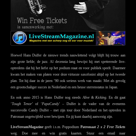
Hoewel Hans Dulfer de nieuwe trends nauwlettend volgt blijft hij trouw aan
zijn grote liefde; de jazz. Al decennia lang bewijst hij met spetterende live-
optredens dat hij het liefst op het podium staat en voor publiek speelt. Daarmee
kwam het maken van platen voor deze virtuoze saxofonist altijd op het tweede
plan. Tot hij daar in de jaren ’90 ook serieus werk van maakt. Met als gevolg
een grootschaliger succes in Nederland en een heuse sterrenstatus in Japan.
En ook anno 2015 is Hans Dulfer nog steeds
Alive & Kicking.
En dit gaat
‘
Tough Tenor
’ of ‘
PapaCandy
’ – Dulfer is de vader van de eveneens
succesvolle Candy Dulfer – met zijn tour door Nederland en het optreden in
Patronaat ongetwijfeld weer bewijzen. En jij kunt daarbij aanwezig zijn.
LiveStreamMagazine
geeft i.s.m. Poppodium
Patronaat
2 x 2 Free Tickets
weg. Doe mee en win gratis kaarten. Stuur een email naar