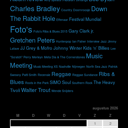
Charles Bradley
Down
Country
Doornroosje
The Rabbit Hole
Festival Mundial
Effenaar
Foto's
Gary Clark jr.
Foto's Ribs & Blues 2015
Gretchen Peters
Huntenpop
Ian Fisher
Interview
Jazz
Jimmy
JJ Grey & Mofro
Johnny Winter
Kids ‘n’ Billies
Lafave
Lee
Music
"Scratch" Perry
Merleyn
Meta Dia & The Cornerstones
Meeting
Music Meeting XS
Nashville
Nijmegen
North Sea Jazz
Patrick
Reggae
Ribs &
Sweany
Patti Smith
Recensie
Reggae Sundance
Blues
SIMO
Soul
The Heavy
Roots in the Park
Southern Rock
Walter Trout
Tivoli
Wende Snijders
augustus 2026
M
D
W
D
V
Z
Z
1
2