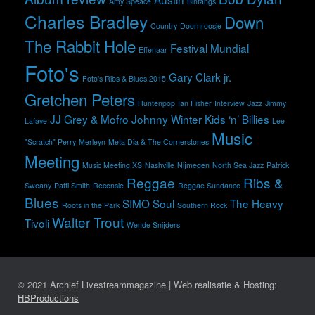
Amy Speace
Bintangs
Charles Bradley
Down
Country
Doornroosje
The Rabbit Hole
Festival Mundial
Effenaar
Foto's
Gary Clark jr.
Foto's Ribs & Blues 2015
Gretchen Peters
Huntenpop
Ian Fisher
Interview
Jazz
Jimmy
JJ Grey & Mofro
Johnny Winter
Kids ‘n’ Billies
Lafave
Lee
Music
"Scratch" Perry
Merleyn
Meta Dia & The Cornerstones
Meeting
Music Meeting XS
Nashville
Nijmegen
North Sea Jazz
Patrick
Reggae
Ribs &
Sweany
Patti Smith
Recensie
Reggae Sundance
Blues
SIMO
Soul
The Heavy
Roots in the Park
Southern Rock
Walter Trout
Tivoli
Wende Snijders
© 2021 Archief Livestreammagazine | Web realisatie & Hosting:
HBProductions