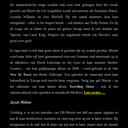
De melancholische songs worden stuk voor stuk gedragen door het vocale
geweld van Merrit die wel vergeleken wordt met artiesten als Emmylou Harris,
Lucinda Williams en Joni Mitchell. Bij een aantal nummers doet haar
stemgeluid – zeker in het hogere bereik – ook denken aan Dolly Parton. En bij
de songs die ze achter de piano ten gehore brengt moet ik ook denken aan
Tapestry van Carol King. Hetgeen het ongekende bereik van Merritt’s stem
goed weer geeft.
In eigen land wordt haar grote talent al geruime tijd op waarde geschat. Merritt
werd maar liefst vijf keer genomineerd voor een Grammy, trad meermaals op in
de talkshows van David Letterman en Jay Leno en haar nummer
Another
Country
– van haar gelijknamige album uit 2009 – werd gebruikt in de film
New In Town
met Renée Zellweger. Een optreden als vanavond moet haar
bekendheid in Europa toch terecht doen vergroten. Vorig jaar gaf Merritt – na
het uitkomen van haar laatste album
Traveling Alone
– ook al een
indrukwekkend solo-optreden in muziekcafé Merleyn.
Lees review …
Josh Ritter
Gelukkig is er na het optreden van Tift Merritt een half uur pauze ingelast en
kan ik haar beeldschone nummers en stem nog even op me in laten werken. Bij
terugkomst in de zaal ben ik klaar om mij mee te laten slepen door de muziek