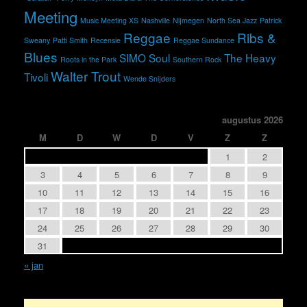
Meeting
Music Meeting XS
Nashville
Nijmegen
North Sea Jazz
Patrick
Reggae
Ribs &
Sweany
Patti Smith
Recensie
Reggae Sundance
Blues
SIMO
Soul
The Heavy
Roots in the Park
Southern Rock
Walter Trout
Tivoli
Wende Snijders
augustus 2026
M
D
W
D
V
Z
Z
1
2
3
4
5
6
7
8
9
10
11
12
13
14
15
16
17
18
19
20
21
22
23
24
25
26
27
28
29
30
31
« jan