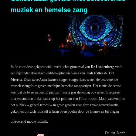
muziek en hemelse zang
In de voor deze gelegenheid uitverkochte grote zaal van
De Lindenberg
vindt
een bijzonder akoestisch dubbel-optreden plaats van
Josh Ritter & Tift
Merritt
. Deze twee Amerikaanse singer-songwriters weten de betoverende
muziek vleugels te geven met bijna hemelse zangpartijen. Het is niet de eerste
keer dat de twee samen op pad zijn. Vorig jaar deden zij ook al een Europese
tour en stonden in dat kader op het podium van Doornroosje.
Maar vanavond is
het publiek – geheel terecht – in grote getalen naar deze fraaie concertlocatie
gekomen om zich muisstil te laten overspoelen door de intense en bij vlagen
ontroerend mooie muziek.
De uit North