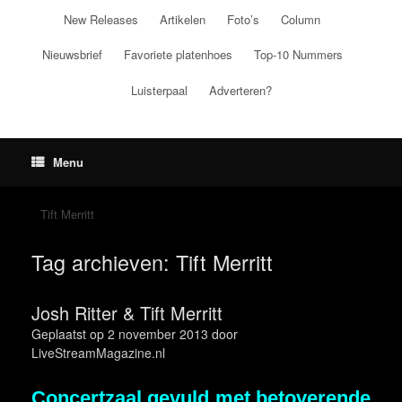
Ga
New Releases
Artikelen
Foto’s
Column
naar
de
Nieuwsbrief
Favoriete platenhoes
Top-10 Nummers
inhoud
Luisterpaal
Adverteren?
Menu
Tift Merritt
Tag archieven:
Tift Merritt
Josh Ritter & Tift Merritt
Geplaatst op
2 november 2013
door
LiveStreamMagazine.nl
Concertzaal gevuld met betoverende