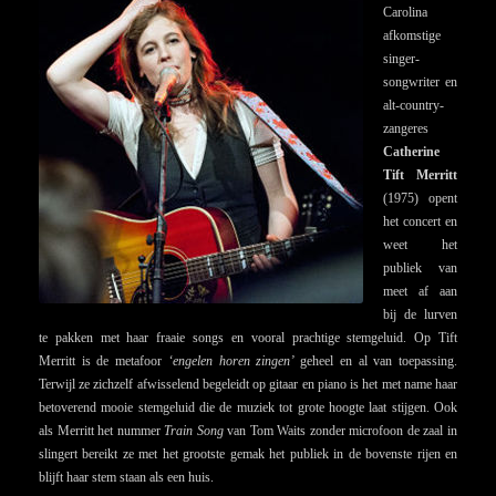
Carolina
afkomstige
singer-
songwriter en
alt-country-
zangeres
Catherine
Tift Merritt
(1975) opent
het concert en
weet het
publiek van
meet af aan
bij de lurven
te pakken met haar fraaie songs en vooral prachtige stemgeluid. Op Tift
Merritt is de metafoor
‘engelen horen zingen’
geheel en al van toepassing.
Terwijl ze zichzelf afwisselend begeleidt op gitaar en piano is het met name haar
betoverend mooie stemgeluid die de muziek tot grote hoogte laat stijgen. Ook
als Merritt het nummer
Train Song
van Tom Waits zonder microfoon de zaal in
slingert bereikt ze met het grootste gemak het publiek in de bovenste rijen en
blijft haar stem staan als een huis.