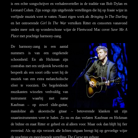
is een echte songschrijver en verhalenverteller in de traditie van Bob Dylan en
Leonard Cohen. Zijn songs zijn uitgebreide vertellingen die hij op fraaie wijze in
verfijnde muziek weet te vatten. Naast eigen werk als
Bringing In The Darling
en het ontroerende
Girl In The War
vertolken Ritter en consorten vanavond
onder meer ook op wonderschone wijze de Fleetwood Mac cover
Save Me A
Place
met prachtige harmony-zang.
De harmony-zang in een aantal
nummers is van een ongekende
schoonheid. En als Hickman zijn
contrabas met een strijkstok bewerkt en
bespeelt als een soort cello weet hij de
muziek van een extra melancholische
sfeer te voorzien. De begeleidende
muzikanten wisselen veelvuldig van
instrument waarbij met name
Kaufman – op zowel slide-guitar,
mandoline als akoestische gitaar – betoverende klanken uit zijn
snaarinstrumenten weet te halen. Zo nu en dan verlaten Kaufman en Hickman
de bühne en staat Ritter er geheel en al alleen voor. Maar ook dan blijft hij fier
overeind. Als op zijn verzoek alle lichten uitgaan brengt hij op gevoelige wijze
de prachtige en meeslepende vertelling
The Curse
ten gehore.