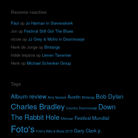
Recente reacties
Paul
op
Jo Harman in Stevenskerk
Jon
op
Festival Still Got The Blues
nicole
op
JJ Grey & Mofro in Doornroosje
Henk de Jonge
op
Bintangs
hidde terpstra
op
Lieven Tavernier
Henk
op
Michael Schenker Group
Tags
Album review
Bob Dylan
Austin
Amy Speace
Bintangs
Charles Bradley
Down
Country
Doornroosje
The Rabbit Hole
Festival Mundial
Effenaar
Foto's
Gary Clark jr.
Foto's Ribs & Blues 2015