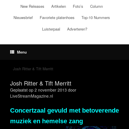
Ga
New Releases
Artikelen
Foto’s
Column
naar
de
Nieuwsbrief
Favoriete platenhoes
Top-10 Nummers
inhoud
Luisterpaal
Adverteren?
Menu
Josh Ritter & Tift Merritt
Josh Ritter & Tift Merritt
Geplaatst op
2 november 2013
door
LiveStreamMagazine.nl
Concertzaal gevuld met betoverende
muziek en hemelse zang