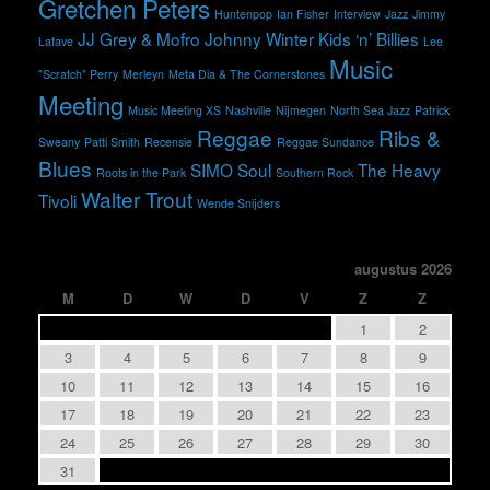
Gretchen Peters
Huntenpop
Ian Fisher
Interview
Jazz
Jimmy
JJ Grey & Mofro
Johnny Winter
Kids ‘n’ Billies
Lafave
Lee
Music
"Scratch" Perry
Merleyn
Meta Dia & The Cornerstones
Meeting
Music Meeting XS
Nashville
Nijmegen
North Sea Jazz
Patrick
Reggae
Ribs &
Sweany
Patti Smith
Recensie
Reggae Sundance
Blues
SIMO
Soul
The Heavy
Roots in the Park
Southern Rock
Walter Trout
Tivoli
Wende Snijders
augustus 2026
M
D
W
D
V
Z
Z
1
2
3
4
5
6
7
8
9
10
11
12
13
14
15
16
17
18
19
20
21
22
23
24
25
26
27
28
29
30
31