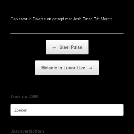
Geplaatst in
Diverse
en getagd met
Josh Ritter
,
Tift Merritt
.
Bericht navigatie
←
Steel Pulse
Melanie in Luxor Live
→
Zoek op LSM
Zoeken
naar:
Jaaroverzichten