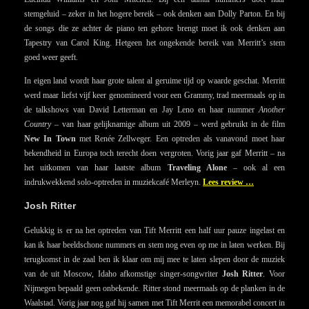
stemgeluid – zeker in het hogere bereik – ook denken aan Dolly Parton. En bij
de songs die ze achter de piano ten gehore brengt moet ik ook denken aan
Tapestry van Carol King. Hetgeen het ongekende bereik van Merritt’s stem
goed weer geeft.
In eigen land wordt haar grote talent al geruime tijd op waarde geschat. Merritt
werd maar liefst vijf keer genomineerd voor een Grammy, trad meermaals op in
de talkshows van David Letterman en Jay Leno en haar nummer
Another
Country
– van haar gelijknamige album uit 2009 – werd gebruikt in de film
New In Town
met Renée Zellweger. Een optreden als vanavond moet haar
bekendheid in Europa toch terecht doen vergroten. Vorig jaar gaf Merritt – na
het uitkomen van haar laatste album
Traveling Alone
– ook al een
indrukwekkend solo-optreden in muziekcafé Merleyn.
Lees review …
Josh Ritter
Gelukkig is er na het optreden van Tift Merritt een half uur pauze ingelast en
kan ik haar beeldschone nummers en stem nog even op me in laten werken. Bij
terugkomst in de zaal ben ik klaar om mij mee te laten slepen door de muziek
van de uit Moscow, Idaho afkomstige singer-songwriter
Josh Ritter
. Voor
Nijmegen bepaald geen onbekende. Ritter stond meermaals op de planken in de
Waalstad. Vorig jaar nog gaf hij samen met Tift Merrit een memorabel concert in