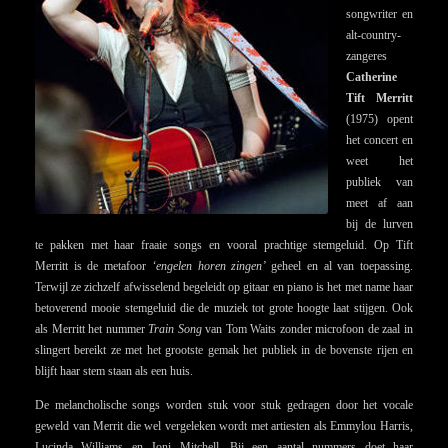
songwriter en
alt-country-
zangeres
Catherine
Tift Merritt
(1975) opent
het concert en
weet het
publiek van
meet af aan
bij de lurven
te pakken met haar fraaie songs en vooral prachtige stemgeluid. Op Tift
Merritt is de metafoor
‘engelen horen zingen’
geheel en al van toepassing.
Terwijl ze zichzelf afwisselend begeleidt op gitaar en piano is het met name haar
betoverend mooie stemgeluid die de muziek tot grote hoogte laat stijgen. Ook
als Merritt het nummer
Train Song
van Tom Waits zonder microfoon de zaal in
slingert bereikt ze met het grootste gemak het publiek in de bovenste rijen en
blijft haar stem staan als een huis.
De melancholische songs worden stuk voor stuk gedragen door het vocale
geweld van Merrit die wel vergeleken wordt met artiesten als Emmylou Harris,
Lucinda Williams en Joni Mitchell. Bij een aantal nummers doet haar