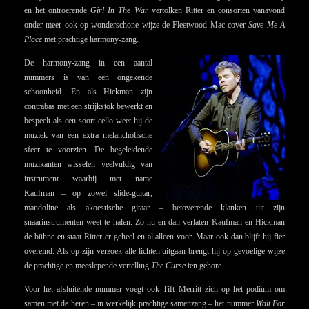
en het ontroerende
Girl In The War
vertolken Ritter en consorten vanavond
onder meer ook op wonderschone wijze de Fleetwood Mac cover
Save Me A
Place
met prachtige harmony-zang.
De harmony-zang in een aantal
nummers is van een ongekende
schoonheid. En als Hickman zijn
contrabas met een strijkstok bewerkt en
bespeelt als een soort cello weet hij de
muziek van een extra melancholische
sfeer te voorzien. De begeleidende
muzikanten wisselen veelvuldig van
instrument waarbij met name
Kaufman – op zowel slide-guitar,
mandoline als akoestische gitaar – betoverende klanken uit zijn
snaarinstrumenten weet te halen. Zo nu en dan verlaten Kaufman en Hickman
de bühne en staat Ritter er geheel en al alleen voor. Maar ook dan blijft hij fier
overeind. Als op zijn verzoek alle lichten uitgaan brengt hij op gevoelige wijze
de prachtige en meeslepende vertelling
The Curse
ten gehore.
Voor het afsluitende nummer voegt ook Tift Merritt zich op het podium om
samen met de heren – in werkelijk prachtige samenzang – het nummer
Wait For