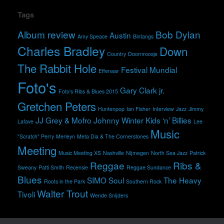
Tags
Album review
Bob Dylan
Austin
Amy Speace
Bintangs
Charles Bradley
Down
Country
Doornroosje
The Rabbit Hole
Festival Mundial
Effenaar
Foto's
Gary Clark jr.
Foto's Ribs & Blues 2015
Gretchen Peters
Huntenpop
Ian Fisher
Interview
Jazz
Jimmy
JJ Grey & Mofro
Johnny Winter
Kids ‘n’ Billies
Lafave
Lee
Music
"Scratch" Perry
Merleyn
Meta Dia & The Cornerstones
Meeting
Music Meeting XS
Nashville
Nijmegen
North Sea Jazz
Patrick
Reggae
Ribs &
Sweany
Patti Smith
Recensie
Reggae Sundance
Blues
SIMO
Soul
The Heavy
Roots in the Park
Southern Rock
Walter Trout
Tivoli
Wende Snijders