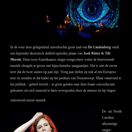
In de voor deze gelegenheid uitverkochte grote zaal van
De Lindenberg
vindt
een bijzonder akoestisch dubbel-optreden plaats van
Josh Ritter & Tift
Merritt
. Deze twee Amerikaanse singer-songwriters weten de betoverende
muziek vleugels te geven met bijna hemelse zangpartijen. Het is niet de eerste
keer dat de twee samen op pad zijn. Vorig jaar deden zij ook al een Europese
tour en stonden in dat kader op het podium van Doornroosje.
Maar vanavond is
het publiek – geheel terecht – in grote getalen naar deze fraaie concertlocatie
gekomen om zich muisstil te laten overspoelen door de intense en bij vlagen
ontroerend mooie muziek.
De uit North
Carolina
afkomstige
singer-